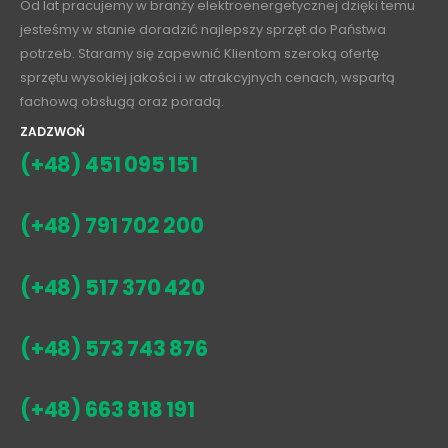
Od lat pracujemy w branży elektroenergetycznej dzięki temu
jesteśmy w stanie doradzić najlepszy sprzęt do Państwa
potrzeb. Staramy się zapewnić Klientom szeroką ofertę
sprzętu wysokiej jakości i w atrakcyjnych cenach, wspartą
fachową obsługą oraz poradą.
ZADZWOŃ
(+48) 451 095 151
(+48) 791 702 200
(+48) 517 370 420
(+48) 573 743 876
(+48) 663 818 191