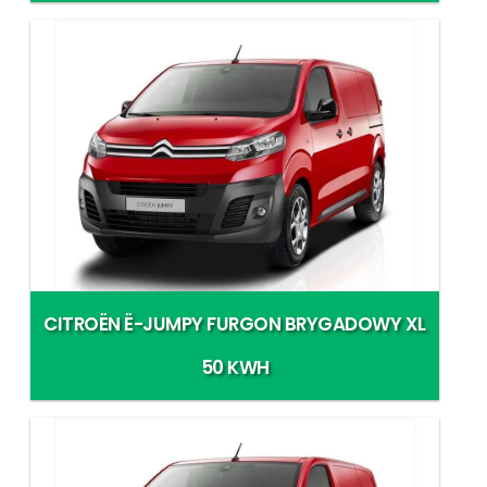
CITROËN Ë-JUMPY FURGON BRYGADOWY XL
50 KWH