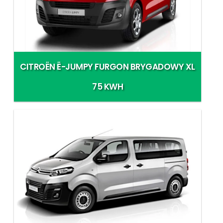
CITROËN Ë-JUMPY FURGON BRYGADOWY XL
75 KWH