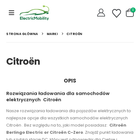
0
STRONA GŁÓWNA
MARKI
CITROËN
Citroën
OPIS
Rozwiązania ładowania dla samochodów
elektrycznych Citroën
Nasze rozwiązania ładowania dla pojazdów elektrycznych to
najlepsze opcje dla wszystkich samochodów elektrycznych
Citroën . Bez względu na to, jaki model posiadasz:
Citroën
Berlingo Electric or Citroën C-Zero
. Znajdź punkt ładowania
lub szybką stację DC, który jest odpowiedni dla Ciebie i