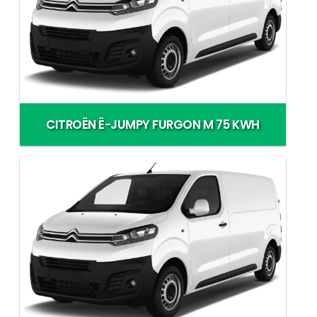
CITROËN Ë-JUMPY FURGON M 75 KWH