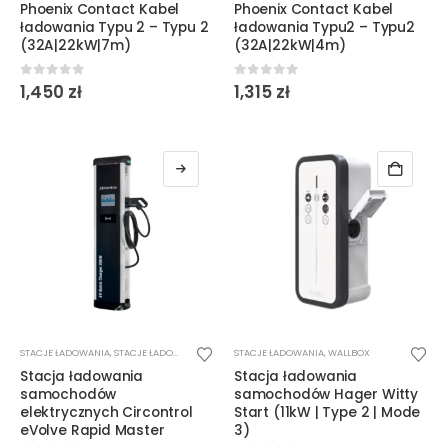
Phoenix Contact Kabel
Phoenix Contact Kabel
ładowania Typu 2 – Typu 2
ładowania Typu2 – Typu2
(32A|22kW|7m)
(32A|22kW|4m)
0
out of 5
0
out of 5
1,450
zł
1,315
zł
STACJE ŁADOWANIA
,
STACJE ŁADOWANIA DC
STACJE ŁADOWANIA
,
WALLBOX
Stacja ładowania
Stacja ładowania
samochodów
samochodów Hager Witty
elektrycznych Circontrol
Start (11kW | Type 2 | Mode
eVolve Rapid Master
3)