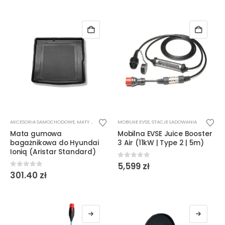
wynosiła:
wynosi:
2,199 zł.
1,999 zł.
AKCESORIA SAMOCHODOWE
,
MATY BAGAŻNIKOWE
MOBILNE EVSE
,
STACJE ŁADOWANIA
Mata gumowa
Mobilna EVSE Juice Booster
bagażnikowa do Hyundai
3 Air (11kW | Type 2 | 5m)
Ioniq (Aristar Standard)
0
out of 5
5,599
zł
0
out of 5
301.40
zł