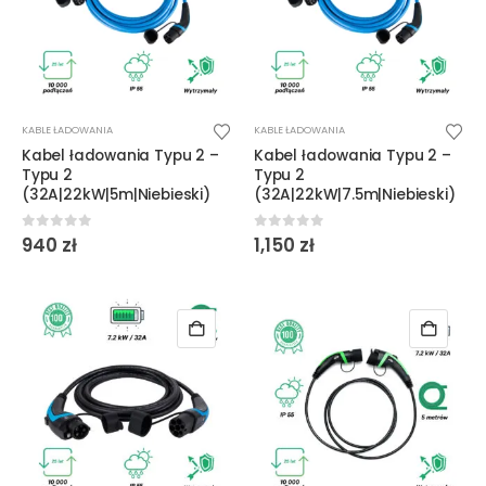
KABLE ŁADOWANIA
KABLE ŁADOWANIA
Kabel ładowania Typu 2 –
Kabel ładowania Typu 2 –
Typu 2
Typu 2
(32A|22kW|5m|Niebieski)
(32A|22kW|7.5m|Niebieski)
0
out of 5
0
out of 5
940
zł
1,150
zł