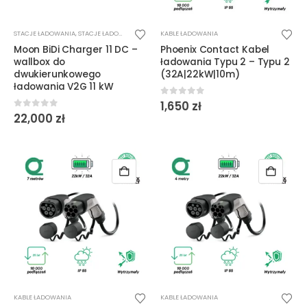
STACJE ŁADOWANIA
,
STACJE ŁADOWANIA DC
,
WALLBOX
KABLE ŁADOWANIA
Moon BiDi Charger 11 DC –
Phoenix Contact Kabel
wallbox do
ładowania Typu 2 – Typu 2
dwukierunkowego
(32A|22kW|10m)
ładowania V2G 11 kW
0
out of 5
1,650
zł
0
out of 5
22,000
zł
KABLE ŁADOWANIA
KABLE ŁADOWANIA