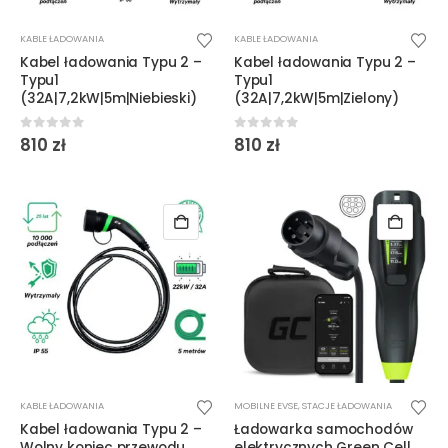
KABLE ŁADOWANIA
KABLE ŁADOWANIA
Kabel ładowania Typu 2 –
Kabel ładowania Typu 2 –
Typu1
Typu1
(32A|7,2kW|5m|Niebieski)
(32A|7,2kW|5m|Zielony)
0
out of 5
0
out of 5
810
zł
810
zł
KABLE ŁADOWANIA
MOBILNE EVSE
,
STACJE ŁADOWANIA
Kabel ładowania Typu 2 –
Ładowarka samochodów
Wolny koniec przewodu
elektrycznych Green Cell