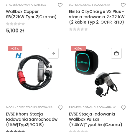
Ten
STACJE ŁADOWANIA
,
WALLBOX
SŁUPKI AC
,
STACJE ŁADOWANIA
produkt
Wallbox Copper
Elinta CityCharge V2 Plus –
ma
SB(22kW|Typu2|Czarna)
stacja ładowania 2×22 kW
wiele
(2 kable Typ 2, OCPP, RFID)
wariantów.
0
out of 5
5,100
zł
Opcje
0
out of 5
można
wybrać
-26%
-20%
na
stronie
produktu
Ten
MOBILNE EVSE
,
STACJE ŁADOWANIA
PROMOCJE
,
STACJE ŁADOWANIA
,
WALLBOX
produkt
EVSE Khons Stacja
EVSE Stacja ładowania
ma
ładowania Samochodów
Wallbox Pulsar
wiele
(11kW|Typ2|RCD B)
(7.4kW|Typu1|5m|Czarna)
wariantów.