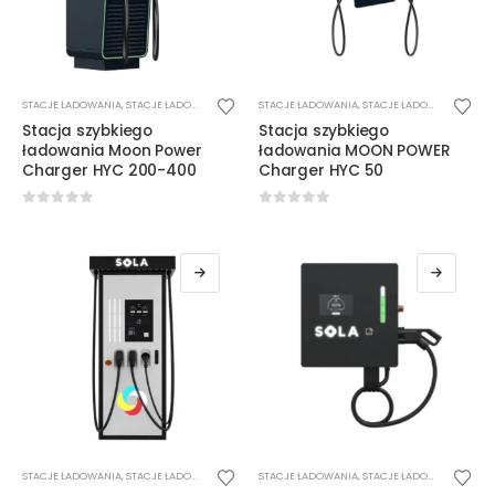
STACJE ŁADOWANIA
,
STACJE ŁADOWANIA DC
STACJE ŁADOWANIA
,
STACJE ŁADOWANIA DC
,
W
Stacja szybkiego
Stacja szybkiego
ładowania Moon Power
ładowania MOON POWER
Charger HYC 200-400
Charger HYC 50
0
out of 5
0
out of 5
STACJE ŁADOWANIA
,
STACJE ŁADOWANIA DC
STACJE ŁADOWANIA
,
STACJE ŁADOWANIA DC