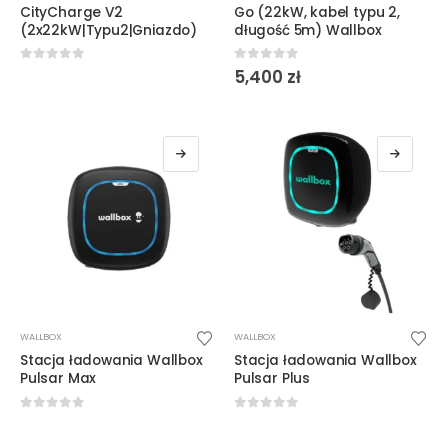
wiele
CityCharge V2
Go (22kW, kabel typu 2,
(2x22kW|Typu2|Gniazdo)
długość 5m) Wallbox
wariantów.
Opcje
0
out of 5
0
out of 5
5,400
zł
można
wybrać
na
stronie
produktu
Ten
Ten
WALLBOX
WALLBOX
produkt
produkt
Stacja ładowania Wallbox
Stacja ładowania Wallbox
ma
ma
Pulsar Max
Pulsar Plus
wiele
wiele
wariantów.
wariantów.
0
out of 5
0
out of 5
Opcje
Opcje