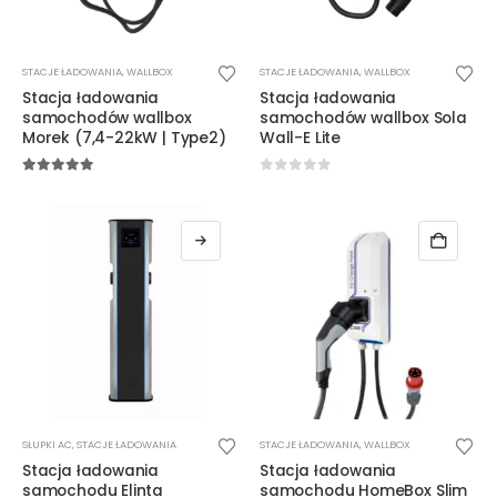
Ten
Ten
STACJE ŁADOWANIA
,
WALLBOX
STACJE ŁADOWANIA
,
WALLBOX
produkt
produkt
Stacja ładowania
Stacja ładowania
ma
ma
samochodów wallbox
samochodów wallbox Sola
wiele
wiele
Morek (7,4-22kW | Type2)
Wall-E Lite
wariantów.
wariantów.
Opcje
Opcje
5.00
out of 5
0
out of 5
można
można
wybrać
wybrać
na
na
stronie
stronie
produktu
produktu
Ten
SŁUPKI AC
,
STACJE ŁADOWANIA
STACJE ŁADOWANIA
,
WALLBOX
produkt
Stacja ładowania
Stacja ładowania
ma
samochodu Elinta
samochodu HomeBox Slim