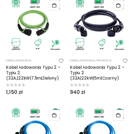
KABLE ŁADOWANIA
KABLE ŁADOWANIA
,
PROMOCJE
Kabel ładowania Typu 2 –
Kabel ładowania Typu 2 –
Typu 2
Typu 2
(32A,|22kW|7.5m|Zielony)
(32A|22kW|5m|Czarny)
0
out of 5
0
out of 5
1,150
zł
940
zł