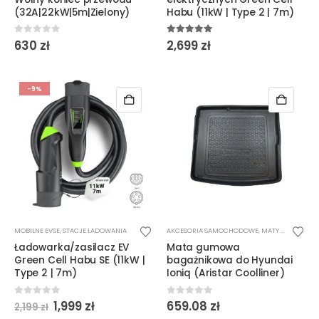
(32A|22kW|5m|Zielony)
Habu (11kW | Type 2 | 7m)
0
out of 5
5.00
out of 5
630
zł
2,699
zł
-9%
MOBILNE EVSE
,
STACJE ŁADOWANIA
AKCESORIA SAMOCHODOWE
,
MATY BAGAŻNIKOWE
Ładowarka/zasilacz EV
Mata gumowa
Green Cell Habu SE (11kW |
bagażnikowa do Hyundai
Type 2 | 7m)
Ioniq (Aristar Coolliner)
Pierwotna
Aktualna
0
out of 5
0
out of 5
1,999
zł
659.08
zł
2,199
zł
cena
cena