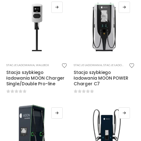
można
można
wybrać
wybrać
na
na
stronie
stronie
produktu
produktu
STACJE ŁADOWANIA
,
WALLBOX
STACJE ŁADOWANIA
,
STACJE ŁADOWANIA DC
Stacja szybkiego
Stacja szybkiego
ładowania MOON Charger
ładowania MOON POWER
Single/Double Pro-line
Charger C7
0
out of 5
0
out of 5