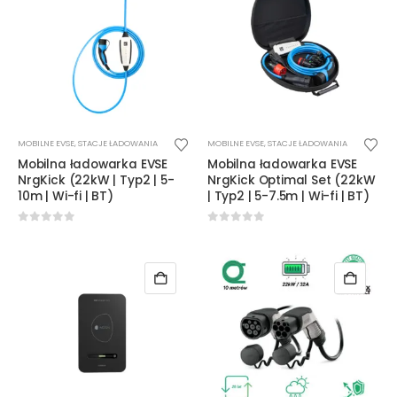
Ten
Ten
MOBILNE EVSE
,
STACJE ŁADOWANIA
MOBILNE EVSE
,
STACJE ŁADOWANIA
produkt
produkt
Mobilna ładowarka EVSE
Mobilna ładowarka EVSE
ma
ma
NrgKick (22kW | Typ2 | 5-
NrgKick Optimal Set (22kW
wiele
wiele
10m | Wi-fi | BT)
| Typ2 | 5-7.5m | Wi-fi | BT)
wariantów.
wariantów.
Opcje
Opcje
0
out of 5
0
out of 5
można
można
wybrać
wybrać
na
na
stronie
stronie
produktu
produktu