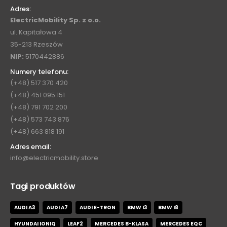
Adres:
ElectricMobility Sp. z o.o.
ul. Kapitałowa 4
35-213 Rzeszów
NIP:
5170442886
Numery telefonu:
(+48) 517 370 420
(+48) 451 095 151
(+48) 791 702 200
(+48) 573 743 876
(+48) 663 818 191
Adres email:
info@electricmobility.store
Tagi produktów
AUDI A3
AUDI A7
AUDI E-TRON
BMW I3
BMW I8
HYUNDAI IONIQ
LEAF2
MERCEDES B-KLASA
MERCEDES EQC