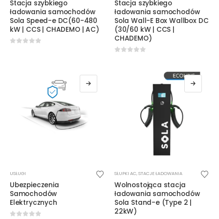
Stacja szybkiego
Stacja szybkiego
ładowania samochodów
ładowania samochodów
Sola Speed-e DC(60-480
Sola Wall-E Box Wallbox DC
kW | CCS | CHADEMO | AC)
(30/60 kW | CCS |
CHADEMO)
0
out of 5
0
out of 5
Ten
USŁUGI
SŁUPKI AC
,
STACJE ŁADOWANIA
produkt
Ubezpieczenia
Wolnostojąca stacja
ma
Samochodów
ładowania samochodów
wiele
Elektrycznych
Sola Stand-e (Type 2 |
22kW)
wariantów.