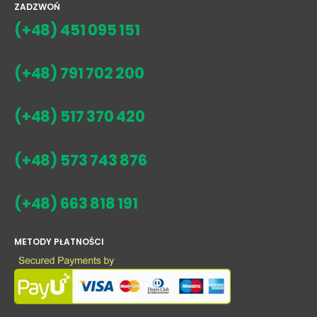
ZADZWOŃ
(+48) 451 095 151
(+48) 791 702 200
(+48) 517 370 420
(+48) 573 743 876
(+48) 663 818 191
METODY PŁATNOŚCI