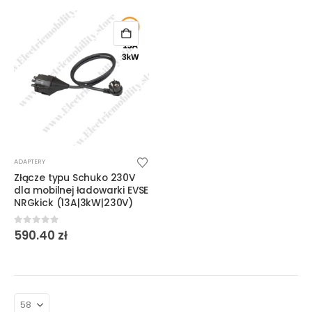
na
stronie
produktu
ADAPTERY
Złącze typu Schuko 230V
dla mobilnej ładowarki EVSE
NRGkick (13A|3kW|230V)
0
out of 5
590.40
zł