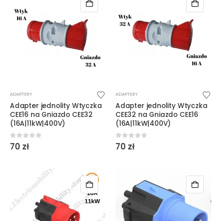
ADAPTERY
ADAPTERY
Adapter jednolity Wtyczka
Adapter jednolity Wtyczka
CEE16 na Gniazdo CEE32
CEE32 na Gniazdo CEE16
(16A|11kW|400V)
(16A|11kW|400V)
0
out of 5
0
out of 5
70
zł
70
zł