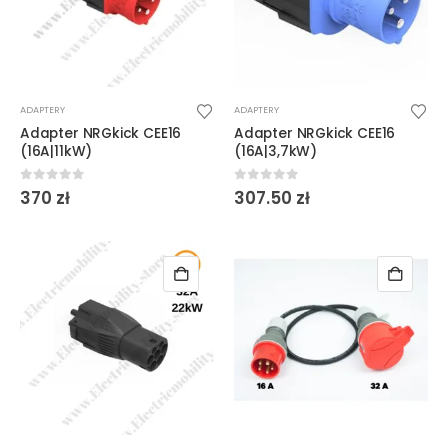
ADAPTERY
ADAPTERY
Adapter NRGkick CEE16
Adapter NRGkick CEE16
(16A|11kW)
(16A|3,7kW)
0
out of 5
0
out of 5
370
zł
307.50
zł