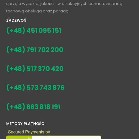
sprzętu wysokiej jakości i w atrakcyjnych cenach, wspartą
fachową obsługą oraz poradą.
ZADZWOŃ
(+48) 451 095 151
(+48) 791 702 200
(+48) 517 370 420
(+48) 573 743 876
(+48) 663 818 191
METODY PŁATNOŚCI