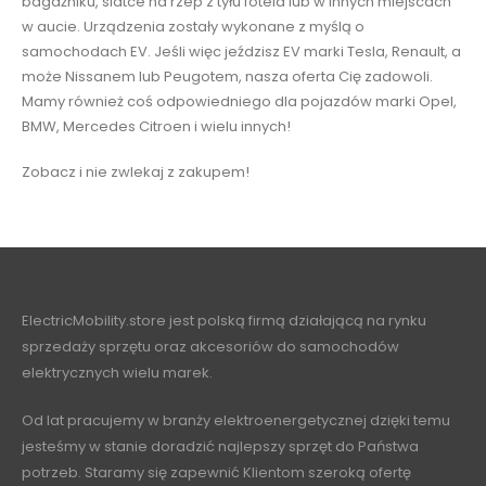
bagażniku, siatce na rzep z tyłu fotela lub w innych miejscach
w aucie. Urządzenia zostały wykonane z myślą o
samochodach EV. Jeśli więc jeździsz EV marki Tesla, Renault, a
może Nissanem lub Peugotem, nasza oferta Cię zadowoli.
Mamy również coś odpowiedniego dla pojazdów marki Opel,
BMW, Mercedes Citroen i wielu innych!
Zobacz i nie zwlekaj z zakupem!
ElectricMobility.store jest polską firmą działającą na rynku
sprzedaży sprzętu oraz akcesoriów do samochodów
elektrycznych wielu marek.
Od lat pracujemy w branży elektroenergetycznej dzięki temu
jesteśmy w stanie doradzić najlepszy sprzęt do Państwa
potrzeb. Staramy się zapewnić Klientom szeroką ofertę