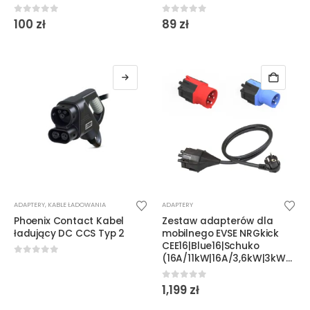
0
out of 5
0
out of 5
100
zł
89
zł
Ten
ADAPTERY
,
KABLE ŁADOWANIA
ADAPTERY
produkt
Phoenix Contact Kabel
Zestaw adapterów dla
ma
ładujący DC CCS Typ 2
mobilnego EVSE NRGkick
wiele
CEE16|Blue16|Schuko
(16A/11kW|16A/3,6kW|3kW/230V)
wariantów.
0
out of 5
Opcje
0
out of 5
1,199
zł
można
wybrać