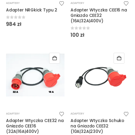
ADAPTERY
ADAPTERY
Adapter NRGkick Typu 2
Adapter Wtyczka CEE16 na
Gniazdo CEE32
(16A|32A|400V)
0
out of 5
984
zł
0
out of 5
100
zł
ADAPTERY
ADAPTERY
Adapter Wtyczka CEE32 na
Adapter Wtyczka Schuko
Gniazdo CEE16
na Gniazdo CEE32
(32A|16A|400V)
(10A|32A|230V)