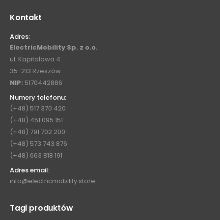
Kontakt
Adres:
ElectricMobility Sp. z o.o.
ul. Kapitałowa 4
35-213 Rzeszów
NIP:
5170442886
Numery telefonu:
(+48) 517 370 420
(+48) 451 095 151
(+48) 791 702 200
(+48) 573 743 876
(+48) 663 818 191
Adres email:
info@electricmobility.store
Tagi produktów