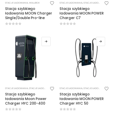
STACJE ŁADOWANIA
,
WALLBOX
STACJE ŁADOWANIA
,
STACJE ŁADOWANIA DC
Stacja szybkiego
Stacja szybkiego
ładowania MOON Charger
ładowania MOON POWER
Single/Double Pro-line
Charger C7
0
out of 5
0
out of 5
STACJE ŁADOWANIA
,
STACJE ŁADOWANIA DC
STACJE ŁADOWANIA
,
STACJE ŁADOWANIA DC
,
W
Stacja szybkiego
Stacja szybkiego
ładowania Moon Power
ładowania MOON POWER
Charger HYC 200-400
Charger HYC 50
0
out of 5
0
out of 5