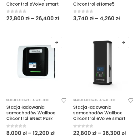
wiele
wiele
Circontrol eVolve smart
Circontrol eHome5
wariantów.
wariantów.
Opcje
Opcje
Zakres
Zakres
0
out of 5
0
out of 5
22,800
zł
–
26,400
zł
3,740
zł
–
4,260
zł
cen:
cen:
można
można
od
od
wybrać
wybrać
22,800 zł
3,740 z
do
do
na
na
26,400 zł
4,260 zł
stronie
stronie
produktu
produktu
Ten
Ten
STACJE ŁADOWANIA
,
WALLBOX
STACJE ŁADOWANIA
,
WALLBOX
produkt
produkt
Stacja ładowania
Stacja ładowania
ma
ma
samochodów Wallbox
samochodów Wallbox
wiele
wiele
Circontrol eNext Park
Circontrol eVolve smart
wariantów.
wariantów.
Opcje
Opcje
Zakres
Zakr
0
out of 5
0
out of 5
8,000
zł
–
12,200
zł
22,800
zł
–
26,300
zł
cen:
cen:
można
można