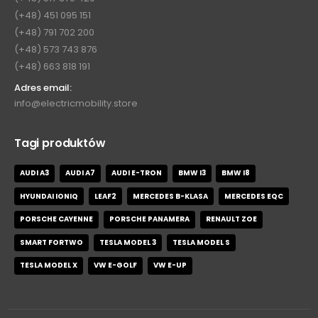
(+48) 451 095 151
(+48) 791 702 200
(+48) 573 743 876
(+48) 663 818 191
Adres email:
info@electricmobility.store
Tagi produktów
AUDI A3
AUDI A7
AUDI E-TRON
BMW I3
BMW I8
HYUNDAI IONIQ
LEAF2
MERCEDES B-KLASA
MERCEDES EQC
PORSCHE CAYENNE
PORSCHE PANAMERA
RENAULT ZOE
SMART FORTWO
TESLA MODEL 3
TESLA MODEL S
TESLA MODEL X
VW E-GOLF
VW E-UP