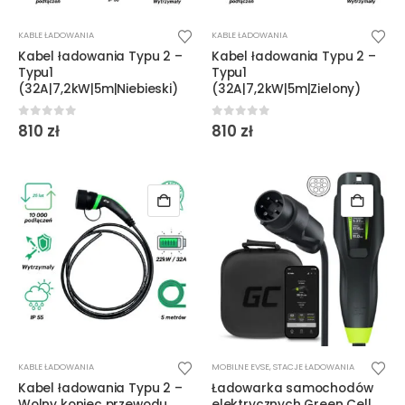
KABLE ŁADOWANIA
KABLE ŁADOWANIA
Kabel ładowania Typu 2 –
Kabel ładowania Typu 2 –
Typu1
Typu1
(32A|7,2kW|5m|Niebieski)
(32A|7,2kW|5m|Zielony)
0
out of 5
0
out of 5
810
zł
810
zł
KABLE ŁADOWANIA
MOBILNE EVSE
,
STACJE ŁADOWANIA
Kabel ładowania Typu 2 –
Ładowarka samochodów
Wolny koniec przewodu
elektrycznych Green Cell