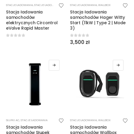
STACJE ŁADOWANIA
,
STACJE ŁADOWANIA DC
STACJE ŁADOWANIA
,
WALLBOX
Stacja ładowania
Stacja ładowania
samochodów
samochodów Hager Witty
elektrycznych Circontrol
Start (11kW | Type 2 | Mode
eVolve Rapid Master
3)
0
out of 5
0
out of 5
3,500
zł
Ten
Ten
SŁUPKI AC
,
STACJE ŁADOWANIA
STACJE ŁADOWANIA
,
WALLBOX
produkt
produkt
Stacja ładowania
Stacja ładowania
ma
ma
samochodów Słupek
samochodów Wallbox