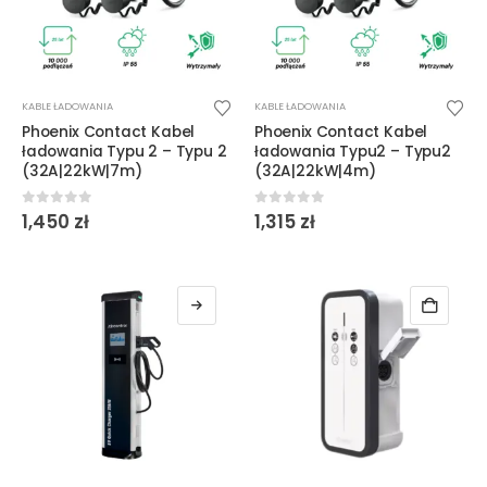
KABLE ŁADOWANIA
KABLE ŁADOWANIA
Phoenix Contact Kabel
Phoenix Contact Kabel
ładowania Typu 2 – Typu 2
ładowania Typu2 – Typu2
(32A|22kW|7m)
(32A|22kW|4m)
0
out of 5
0
out of 5
1,450
zł
1,315
zł