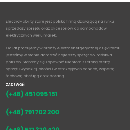
ElectricMobility.store jest polską firmą działającą na rynku
sprzedaży sprzętu oraz akcesoriów do samochodów
elektrycznych wielu marek.
Od lat pracujemy w branży elektroenergetycznej dzięki temu
jesteśmy w stanie doradzić najlepszy sprzęt do Państwa
potrzeb. Staramy się zapewnić Klientom szeroką ofertę
sprzętu wysokiej jakości i w atrakcyjnych cenach, wspartą
fachową obsługą oraz poradą.
ZADZWOŃ
(+48) 451 095 151
(+48) 791 702 200
(+48) 517 370 420