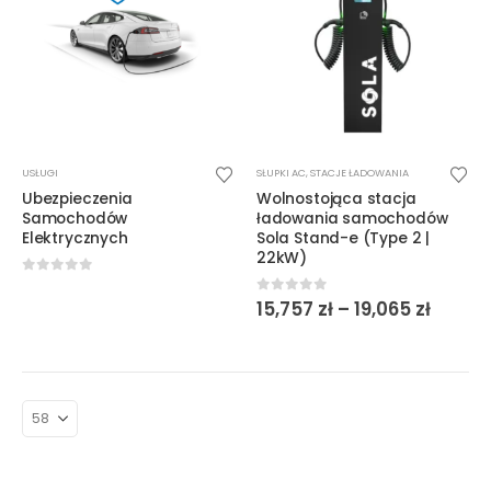
Ten
USŁUGI
SŁUPKI AC
,
STACJE ŁADOWANIA
produkt
Ubezpieczenia
Wolnostojąca stacja
ma
Samochodów
ładowania samochodów
wiele
Elektrycznych
Sola Stand-e (Type 2 |
22kW)
wariantów.
Opcje
0
out of 5
Zakre
0
out of 5
15,757
zł
–
19,065
zł
można
cen:
wybrać
od
15,757 
na
do
stronie
19,065 
produktu