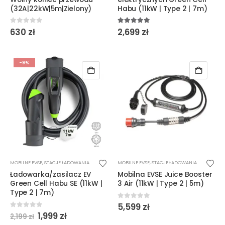
(32A|22kW|5m|Zielony)
Habu (11kW | Type 2 | 7m)
0
out of 5
5.00
out of 5
630
zł
2,699
zł
-9%
MOBILNE EVSE
,
STACJE ŁADOWANIA
MOBILNE EVSE
,
STACJE ŁADOWANIA
Ładowarka/zasilacz EV
Mobilna EVSE Juice Booster
Green Cell Habu SE (11kW |
3 Air (11kW | Type 2 | 5m)
Type 2 | 7m)
0
out of 5
5,599
zł
Pierwotna
Aktualna
0
out of 5
1,999
zł
2,199
zł
cena
cena