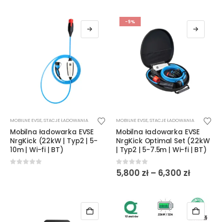
wynosiła:
wynosi:
2,199 zł.
1,999 zł.
-9%
Ten
Ten
MOBILNE EVSE
,
STACJE ŁADOWANIA
MOBILNE EVSE
,
STACJE ŁADOWANIA
produkt
produkt
Mobilna ładowarka EVSE
Mobilna ładowarka EVSE
ma
ma
NrgKick (22kW | Typ2 | 5-
NrgKick Optimal Set (22kW
wiele
wiele
10m | Wi-fi | BT)
| Typ2 | 5-7.5m | Wi-fi | BT)
wariantów.
wariantów.
Opcje
Opcje
Zakres
0
out of 5
0
out of 5
5,800
zł
–
6,300
zł
cen:
można
można
od
wybrać
wybrać
5,800 z
do
na
na
6,300 zł
stronie
stronie