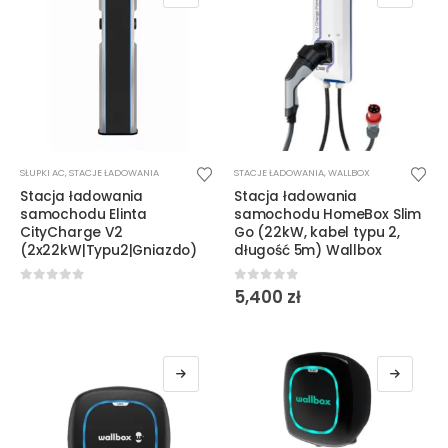
produktu
produktu
Ten
SŁUPKI AC
,
STACJE ŁADOWANIA
STACJE ŁADOWANIA
,
WALLBOX
produkt
Stacja ładowania
Stacja ładowania
ma
samochodu Elinta
samochodu HomeBox Slim
wiele
CityCharge V2
Go (22kW, kabel typu 2,
(2x22kW|Typu2|Gniazdo)
długość 5m) Wallbox
wariantów.
Opcje
0
out of 5
0
out of 5
5,400
zł
można
wybrać
na
stronie
produktu