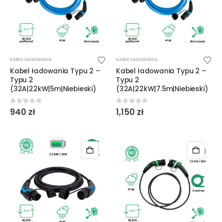
KABLE ŁADOWANIA
KABLE ŁADOWANIA
Kabel ładowania Typu 2 –
Kabel ładowania Typu 2 –
Typu 2
Typu 2
(32A|22kW|5m|Niebieski)
(32A|22kW|7.5m|Niebieski)
0
out of 5
0
out of 5
940
zł
1,150
zł