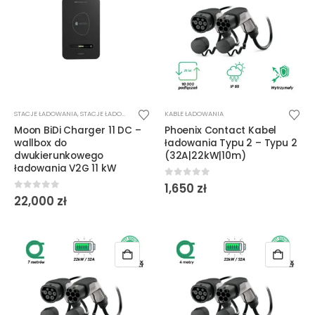
produktu
produktu
STACJE ŁADOWANIA
,
STACJE ŁADOWANIA DC
,
WALLBOX
KABLE ŁADOWANIA
Moon BiDi Charger 11 DC –
Phoenix Contact Kabel
wallbox do
ładowania Typu 2 – Typu 2
dwukierunkowego
(32A|22kW|10m)
ładowania V2G 11 kW
0
out of 5
1,650
zł
0
out of 5
22,000
zł