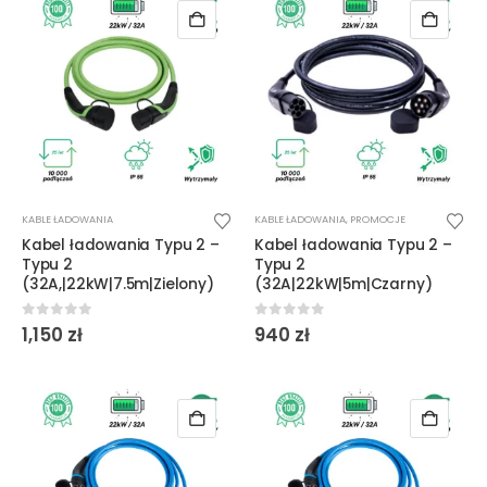
KABLE ŁADOWANIA
KABLE ŁADOWANIA
,
PROMOCJE
Kabel ładowania Typu 2 –
Kabel ładowania Typu 2 –
Typu 2
Typu 2
(32A,|22kW|7.5m|Zielony)
(32A|22kW|5m|Czarny)
0
out of 5
0
out of 5
1,150
zł
940
zł