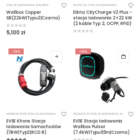
Ten
STACJE ŁADOWANIA
,
WALLBOX
SŁUPKI AC
,
STACJE ŁADOWANIA
produkt
Wallbox Copper
Elinta CityCharge V2 Plus –
ma
SB(22kW|Typu2|Czarna)
stacja ładowania 2×22 kW
wiele
(2 kable Typ 2, OCPP, RFID)
wariantów.
0
out of 5
5,100
zł
Opcje
0
out of 5
można
wybrać
-26%
-20%
na
stronie
produktu
Ten
MOBILNE EVSE
,
STACJE ŁADOWANIA
PROMOCJE
,
STACJE ŁADOWANIA
,
WALLBOX
produkt
EVSE Khons Stacja
EVSE Stacja ładowania
ma
ładowania Samochodów
Wallbox Pulsar
wiele
(11kW|Typ2|RCD B)
(7.4kW|Typu1|5m|Czarna)
wariantów.