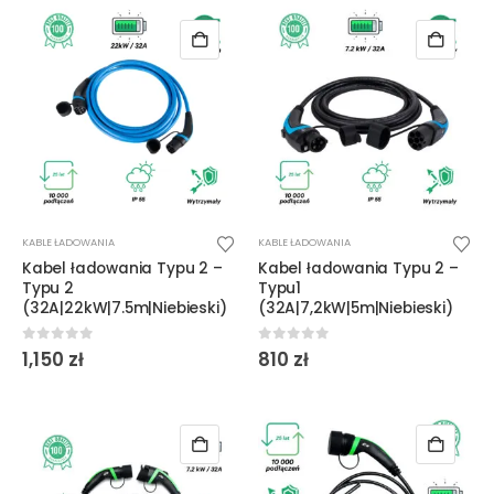
KABLE ŁADOWANIA
KABLE ŁADOWANIA
Kabel ładowania Typu 2 –
Kabel ładowania Typu 2 –
Typu 2
Typu1
(32A|22kW|7.5m|Niebieski)
(32A|7,2kW|5m|Niebieski)
0
out of 5
0
out of 5
1,150
zł
810
zł