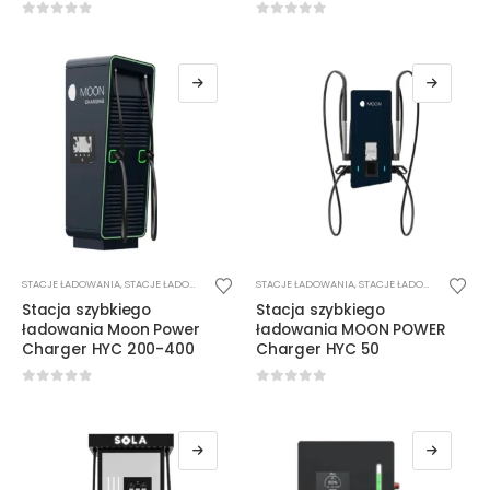
0
out of 5
0
out of 5
STACJE ŁADOWANIA
,
STACJE ŁADOWANIA DC
STACJE ŁADOWANIA
,
STACJE ŁADOWANIA DC
,
W
Stacja szybkiego
Stacja szybkiego
ładowania Moon Power
ładowania MOON POWER
Charger HYC 200-400
Charger HYC 50
0
out of 5
0
out of 5