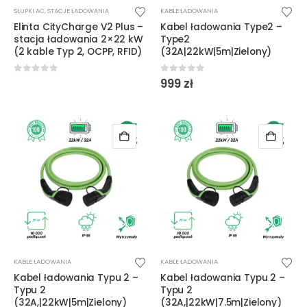
Ten
SŁUPKI AC
,
STACJE ŁADOWANIA
KABLE ŁADOWANIA
produkt
Elinta CityCharge V2 Plus –
Kabel ładowania Type2 –
ma
stacja ładowania 2×22 kW
Type2
wiele
(2 kable Typ 2, OCPP, RFID)
(32A|22kW|5m|Zielony)
wariantów.
Opcje
0
out of 5
0
out of 5
999
zł
można
wybrać
na
stronie
produktu
KABLE ŁADOWANIA
KABLE ŁADOWANIA
Kabel ładowania Typu 2 –
Kabel ładowania Typu 2 –
Typu 2
Typu 2
(32A,|22kW|5m|Zielony)
(32A,|22kW|7.5m|Zielony)