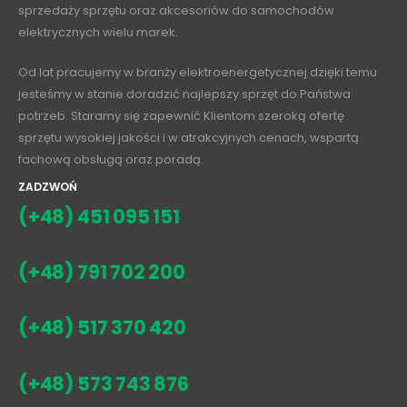
sprzedaży sprzętu oraz akcesoriów do samochodów
elektrycznych wielu marek.
Od lat pracujemy w branży elektroenergetycznej dzięki temu
jesteśmy w stanie doradzić najlepszy sprzęt do Państwa
potrzeb. Staramy się zapewnić Klientom szeroką ofertę
sprzętu wysokiej jakości i w atrakcyjnych cenach, wspartą
fachową obsługą oraz poradą.
ZADZWOŃ
(+48) 451 095 151
(+48) 791 702 200
(+48) 517 370 420
(+48) 573 743 876