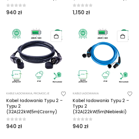
0
out of 5
0
out of 5
940
zł
1,150
zł
KABLE ŁADOWANIA
,
PROMOCJE
KABLE ŁADOWANIA
Kabel ładowania Typu 2 –
Kabel ładowania Typu 2 –
Typu 2
Typu 2
(32A|22kW|5m|Czarny)
(32A|22kW|5m|Niebieski)
0
out of 5
0
out of 5
940
zł
940
zł