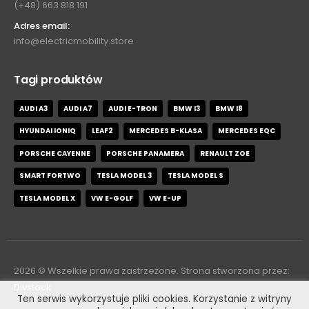
(+48) 663 818 191
Adres email:
info@electricmobility.store
Tagi produktów
AUDI A3
AUDI A7
AUDI E-TRON
BMW I3
BMW I8
HYUNDAI IONIQ
LEAF2
MERCEDES B-KLASA
MERCEDES EQC
PORSCHE CAYENNE
PORSCHE PANAMERA
RENAULT ZOE
SMART FORTWO
TESLA MODEL 3
TESLA MODEL S
TESLA MODEL X
VW E-GOLF
VW E-UP
2026
© Wszelkie prawa zastrzeżone. Strona stworzona przez:
Divstack
Ten serwis wykorzystuje pliki cookies. Korzystanie z witryny