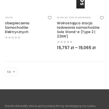
Ten
USŁUGI
SŁUPKI AC
,
STACJE ŁADOWANIA
produkt
Ubezpieczenia
Wolnostojąca stacja
ma
Samochodów
ładowania samochodów
wiele
Elektrycznych
Sola Stand-e (Type 2 |
22kW)
wariantów.
Opcje
0
out of 5
Zakre
0
out of 5
15,757
zł
–
19,065
zł
można
cen:
wybrać
od
15,757 
na
do
stronie
19,065 
produktu
ElectricMobility.store jest polską firmą działającą na rynku