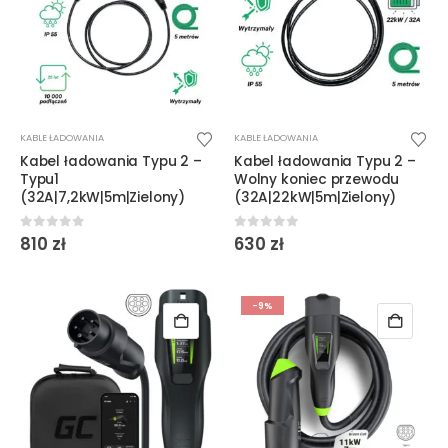
KABLE ŁADOWANIA
KABLE ŁADOWANIA
Kabel ładowania Typu 2 –
Kabel ładowania Typu 2 –
Typu1
Wolny koniec przewodu
(32A|7,2kW|5m|Zielony)
(32A|22kW|5m|Zielony)
0
out of 5
0
out of 5
810
zł
630
zł
-9%