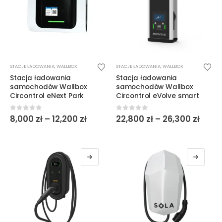
Ten
Ten
STACJE ŁADOWANIA
,
WALLBOX
STACJE ŁADOWANIA
,
WALLBOX
produkt
produkt
Stacja ładowania
Stacja ładowania
ma
ma
samochodów Wallbox
samochodów Wallbox
wiele
wiele
Circontrol eNext Park
Circontrol eVolve smart
wariantów.
wariantów.
Opcje
Opcje
Zakres
Zakr
0
out of 5
0
out of 5
8,000
zł
–
12,200
zł
22,800
zł
–
26,300
zł
cen:
cen:
można
można
od
od
wybrać
wybrać
8,000 zł
22,80
do
do
na
na
12,200 zł
26,30
stronie
stronie
produktu
produktu