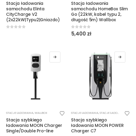
Stacja ładowania
Stacja ładowania
ma
samochodu Elinta
samochodu HomeBox Slim
wiele
CityCharge V2
Go (22kW, kabel typu 2,
(2x22kW|Typu2|Gniazdo)
długość 5m) Wallbox
wariantów.
Opcje
0
out of 5
0
out of 5
5,400
zł
można
wybrać
na
stronie
produktu
STACJE ŁADOWANIA
,
WALLBOX
STACJE ŁADOWANIA
,
STACJE ŁADOWANIA DC
Stacja szybkiego
Stacja szybkiego
ładowania MOON Charger
ładowania MOON POWER
Single/Double Pro-line
Charger C7