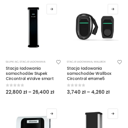
Ten
Ten
SŁUPKI AC
,
STACJE ŁADOWANIA
STACJE ŁADOWANIA
,
WALLBOX
produkt
produkt
Stacja ładowania
Stacja ładowania
ma
ma
samochodów Słupek
samochodów Wallbox
wiele
wiele
Circontrol eVolve smart
Circontrol eHome5
wariantów.
wariantów.
Opcje
Opcje
Zakres
Zakres
0
out of 5
0
out of 5
22,800
zł
–
26,400
zł
3,740
zł
–
4,260
zł
cen:
cen:
można
można
od
od
wybrać
wybrać
22,800 zł
3,740 z
do
do
na
na
26,400 zł
4,260 zł
stronie
stronie
produktu
produktu