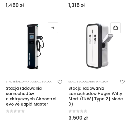
0
out of 5
0
out of 5
1,450
zł
1,315
zł
STACJE ŁADOWANIA
,
STACJE ŁADOWANIA DC
STACJE ŁADOWANIA
,
WALLBOX
Stacja ładowania
Stacja ładowania
samochodów
samochodów Hager Witty
elektrycznych Circontrol
Start (11kW | Type 2 | Mode
eVolve Rapid Master
3)
0
out of 5
0
out of 5
3,500
zł