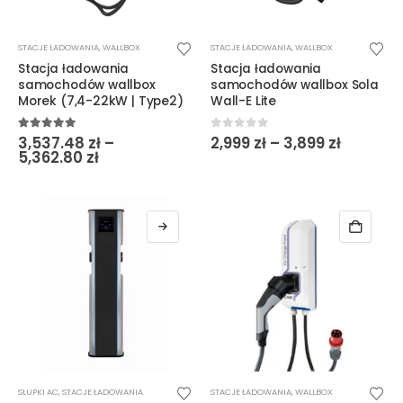
Ten
Ten
STACJE ŁADOWANIA
,
WALLBOX
STACJE ŁADOWANIA
,
WALLBOX
produkt
produkt
Stacja ładowania
Stacja ładowania
ma
ma
samochodów wallbox
samochodów wallbox Sola
wiele
wiele
Morek (7,4-22kW | Type2)
Wall-E Lite
wariantów.
wariantów.
Opcje
Opcje
Zakres
5.00
out of 5
0
out of 5
3,537.48
zł
–
2,999
zł
–
3,899
zł
Zakres
cen:
5,362.80
zł
można
można
cen:
od
wybrać
wybrać
od
2,999 zł
3,537.48 zł
do
na
na
do
3,899 zł
stronie
stronie
5,362.80 zł
produktu
produktu
Ten
SŁUPKI AC
,
STACJE ŁADOWANIA
STACJE ŁADOWANIA
,
WALLBOX
produkt