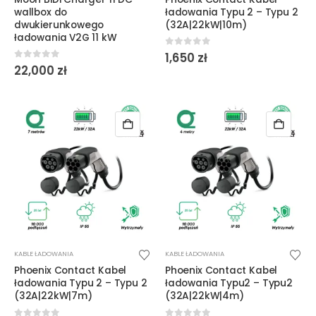
wallbox do
ładowania Typu 2 – Typu 2
dwukierunkowego
(32A|22kW|10m)
ładowania V2G 11 kW
0
out of 5
1,650
zł
0
out of 5
22,000
zł
KABLE ŁADOWANIA
KABLE ŁADOWANIA
Phoenix Contact Kabel
Phoenix Contact Kabel
ładowania Typu 2 – Typu 2
ładowania Typu2 – Typu2
(32A|22kW|7m)
(32A|22kW|4m)