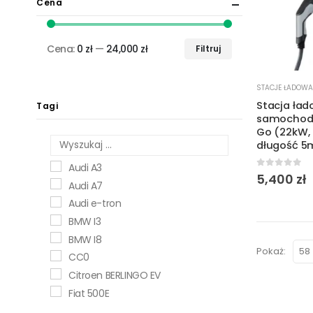
Cena
Cena:
0 zł
—
24,000 zł
Filtruj
Cena
Cena
min.
maks.
STACJE ŁADOWA
Stacja ła
Tagi
samochod
Go (22kW, 
długość 5
Audi A3
0
out of 
5,400
zł
Audi A7
Audi e-tron
BMW I3
BMW I8
Pokaż:
CC0
Citroen BERLINGO EV
Fiat 500E
Hyundai IONIQ