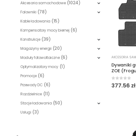
(1024)
Akcesoria samochodowe
(78)
Falowniki
(15)
Kable ładowania
(6)
Kompensatory mocy biernej
(39)
Konstrukcje
(20)
Magazyny energii
(6)
Moduły fotowoltaiczne
AKCESORIA SA
Dywaniki 
(1)
Optymalizatory mocy
ZOE (Frog
(6)
Promocje
0
out of 
(6)
377.56
zł
Przewody DC
(11)
Rozdzielnice
(50)
Stacje ładowania
(3)
Usługi