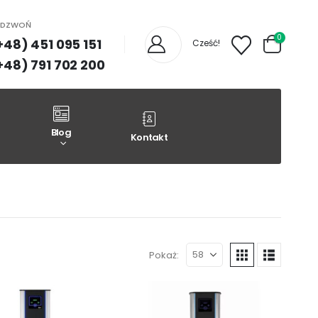
ADZWOŃ
0
+48) 451 095 151
Cześć!
+48) 791 702 200
Blog
Kontakt
Pokaż: