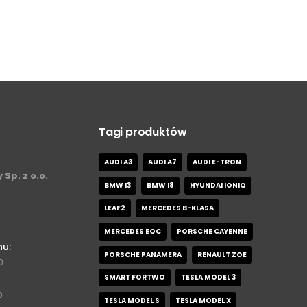
Tagi produktów
AUDI A3
AUDI A7
AUDI E-TRON
 Sp. z o.o.
BMW I3
BMW I8
HYUNDAI IONIQ
LEAF2
MERCEDES B-KLASA
MERCEDES EQC
PORSCHE CAYENNE
nu:
PORSCHE PANAMERA
RENAULT ZOE
0
SMART FORTWO
TESLA MODEL 3
0
TESLA MODEL S
TESLA MODEL X