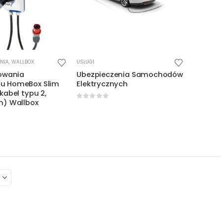
NIA
,
WALLBOX
USŁUGI
dowania
Ubezpieczenia Samochodów
u HomeBox Slim
Elektrycznych
kabel typu 2,
m) Wallbox
0
out of 5
5