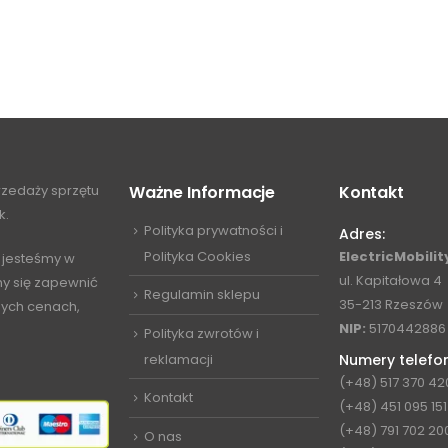
przedaży sprzętu
Ważne Informacje
Kontakt
k.
Polityka prywatności i
Adres:
Polityka Cookies
ElectricMobility
 jesteśmy w
ul. Kapitałowa 4
my się zapewnić
Regulamin sklepu
35-213 Rzeszów
jnych cenach,
NIP:
5170442886
Polityka zwrotów i
reklamacji
Numery telefo
(+48) 517 370 42
Kontakt
(+48) 451 095 151
(+48) 791 702 20
O nas