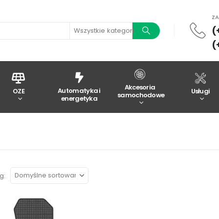
Z
(
Wszystkie kategorie
(
Akcesoria
Automatyka i
OZE
Usługi
samochodowe
energetyka
g: