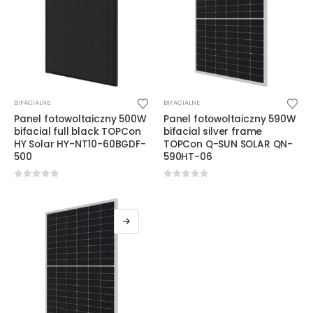
BIFACIALNE
BIFACIALNE
Panel fotowoltaiczny 500W
Panel fotowoltaiczny 590W
bifacial full black TOPCon
bifacial silver frame
HY Solar HY-NT10-60BGDF-
TOPCon Q-SUN SOLAR QN-
500
590HT-06
0
out of 5
0
out of 5