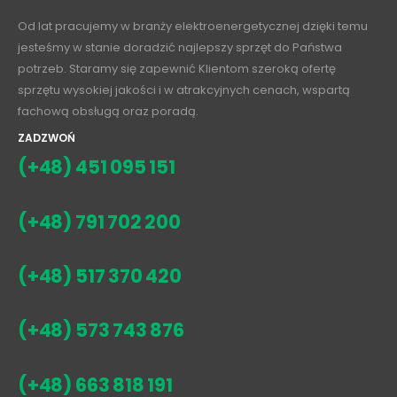
Od lat pracujemy w branży elektroenergetycznej dzięki temu
jesteśmy w stanie doradzić najlepszy sprzęt do Państwa
potrzeb. Staramy się zapewnić Klientom szeroką ofertę
sprzętu wysokiej jakości i w atrakcyjnych cenach, wspartą
fachową obsługą oraz poradą.
ZADZWOŃ
(+48) 451 095 151
(+48) 791 702 200
(+48) 517 370 420
(+48) 573 743 876
(+48) 663 818 191