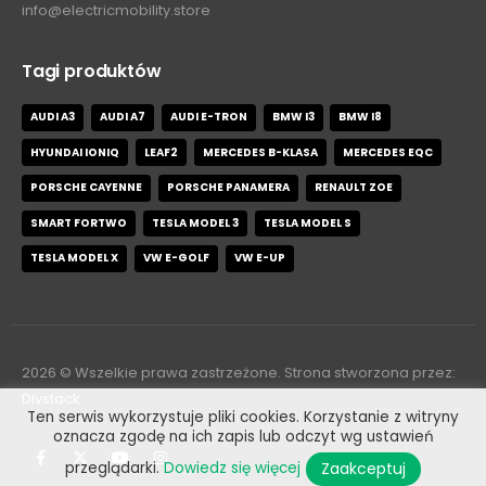
info@electricmobility.store
Tagi produktów
AUDI A3
AUDI A7
AUDI E-TRON
BMW I3
BMW I8
HYUNDAI IONIQ
LEAF2
MERCEDES B-KLASA
MERCEDES EQC
PORSCHE CAYENNE
PORSCHE PANAMERA
RENAULT ZOE
SMART FORTWO
TESLA MODEL 3
TESLA MODEL S
TESLA MODEL X
VW E-GOLF
VW E-UP
2026
© Wszelkie prawa zastrzeżone. Strona stworzona przez:
Divstack
Ten serwis wykorzystuje pliki cookies. Korzystanie z witryny
oznacza zgodę na ich zapis lub odczyt wg ustawień
Zaakceptuj
przeglądarki.
Dowiedz się więcej