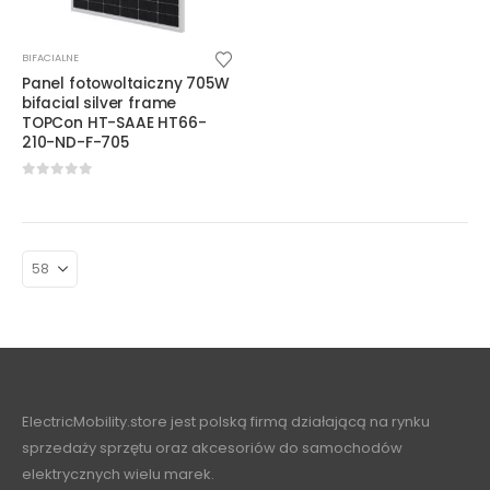
BIFACIALNE
Panel fotowoltaiczny 705W
bifacial silver frame
TOPCon HT-SAAE HT66-
210-ND-F-705
0
out of 5
ElectricMobility.store jest polską firmą działającą na rynku
sprzedaży sprzętu oraz akcesoriów do samochodów
elektrycznych wielu marek.