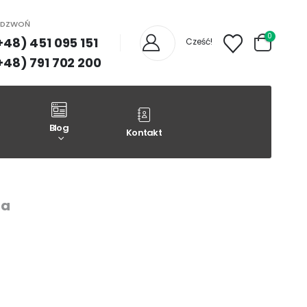
ADZWOŃ
0
+48) 451 095 151
Cześć!
+48) 791 702 200
Blog
Kontakt
ia