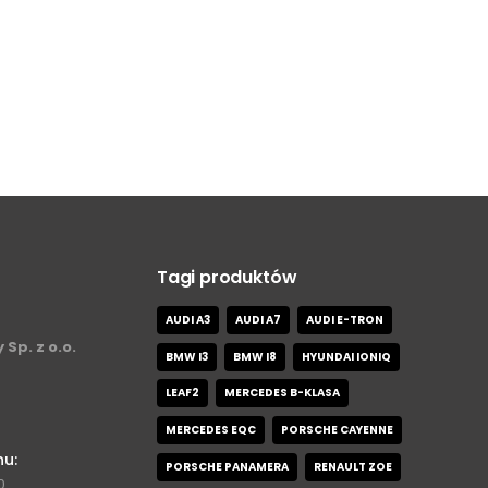
Tagi produktów
AUDI A3
AUDI A7
AUDI E-TRON
 Sp. z o.o.
BMW I3
BMW I8
HYUNDAI IONIQ
LEAF2
MERCEDES B-KLASA
MERCEDES EQC
PORSCHE CAYENNE
nu:
PORSCHE PANAMERA
RENAULT ZOE
0