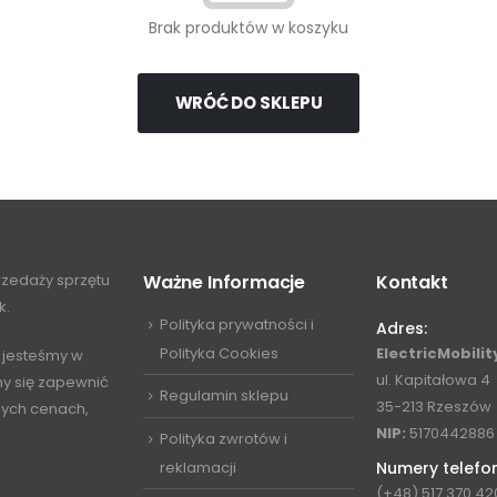
Brak produktów w koszyku
WRÓĆ DO SKLEPU
przedaży sprzętu
Ważne Informacje
Kontakt
k.
Polityka prywatności i
Adres:
Polityka Cookies
ElectricMobility
 jesteśmy w
ul. Kapitałowa 4
my się zapewnić
Regulamin sklepu
35-213 Rzeszów
jnych cenach,
NIP:
5170442886
Polityka zwrotów i
reklamacji
Numery telefo
(+48) 517 370 42