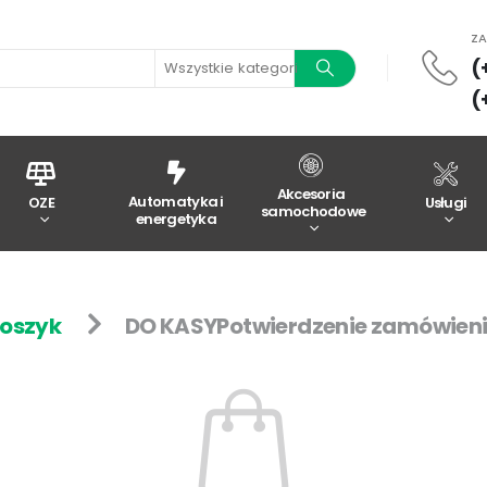
Z
(
Wszystkie kategorie
(
Akcesoria
Automatyka i
OZE
Usługi
samochodowe
energetyka
oszyk
DO KASY
Potwierdzenie zamówien