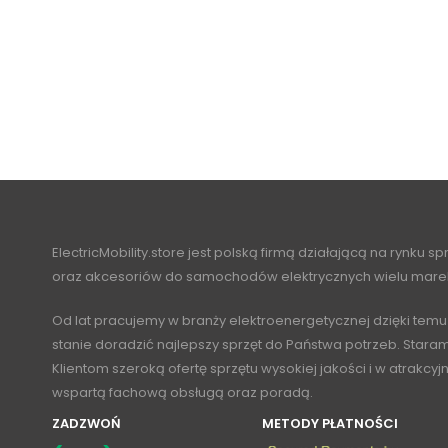
ElectricMobility.store jest polską firmą działającą na rynku s
oraz akcesoriów do samochodów elektrycznych wielu mare
Od lat pracujemy w branży elektroenergetycznej dzięki temu
stanie doradzić najlepszy sprzęt do Państwa potrzeb. Stara
Klientom szeroką ofertę sprzętu wysokiej jakości i w atrakcy
wspartą fachową obsługą oraz poradą.
ZADZWOŃ
METODY PŁATNOŚCI