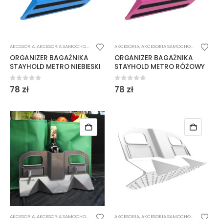
AKCESORIA
,
AKCESORIA SAMOCHODOWE
AKCESORIA
,
AKCESORIA SAMOCHODOWE
ORGANIZER BAGAŻNIKA
ORGANIZER BAGAŻNIKA
STAYHOLD METRO NIEBIESKI
STAYHOLD METRO RÓŻOWY
0
out of 5
0
out of 5
78
zł
78
zł
AKCESORIA
,
AKCESORIA SAMOCHODOWE
AKCESORIA
,
AKCESORIA SAMOCHODOWE