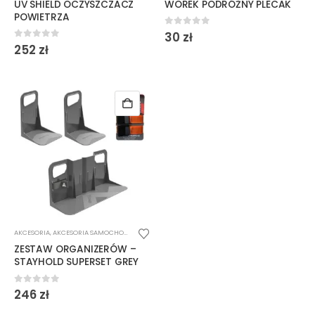
UV SHIELD OCZYSZCZACZ
WOREK PODRÓŻNY PLECAK
POWIETRZA
0
out of 5
30
zł
0
out of 5
252
zł
AKCESORIA
,
AKCESORIA SAMOCHODOWE
ZESTAW ORGANIZERÓW –
STAYHOLD SUPERSET GREY
0
out of 5
246
zł