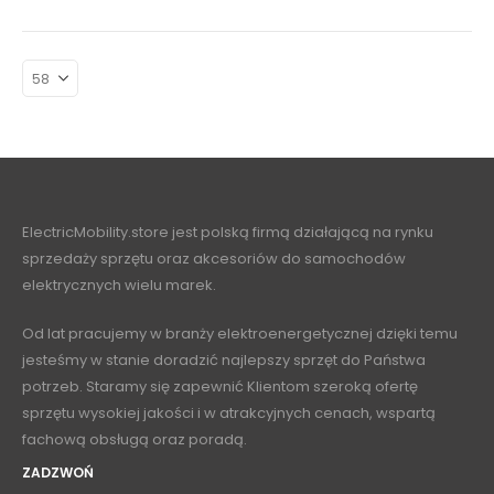
ElectricMobility.store jest polską firmą działającą na rynku
sprzedaży sprzętu oraz akcesoriów do samochodów
elektrycznych wielu marek.
Od lat pracujemy w branży elektroenergetycznej dzięki temu
jesteśmy w stanie doradzić najlepszy sprzęt do Państwa
potrzeb. Staramy się zapewnić Klientom szeroką ofertę
sprzętu wysokiej jakości i w atrakcyjnych cenach, wspartą
fachową obsługą oraz poradą.
ZADZWOŃ