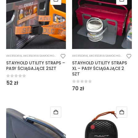
AKCESORIA
,
AKCESORIA SAMOCHODOWE
AKCESORIA
,
AKCESORIA SAMOCHODOWE
STAYHOLD UTILITY STRAPS –
STAYHOLD UTILITY STRAPS
PASY ŚCIĄGAJĄCE 2SZT
XL – PASY ŚCIĄGAJĄCE 2
SZT
0
out of 5
52
zł
0
out of 5
70
zł