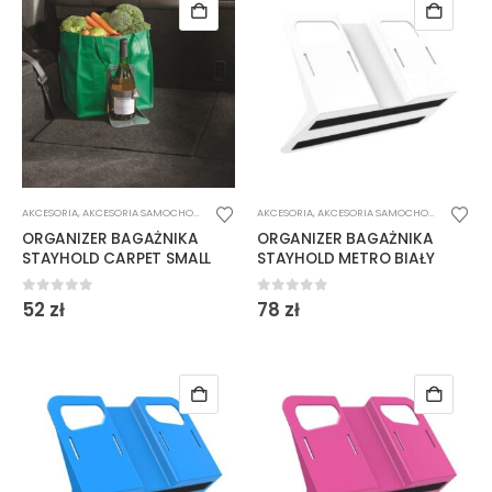
AKCESORIA
,
AKCESORIA SAMOCHODOWE
AKCESORIA
,
AKCESORIA SAMOCHODOWE
ORGANIZER BAGAŻNIKA
ORGANIZER BAGAŻNIKA
STAYHOLD CARPET SMALL
STAYHOLD METRO BIAŁY
0
out of 5
0
out of 5
52
zł
78
zł