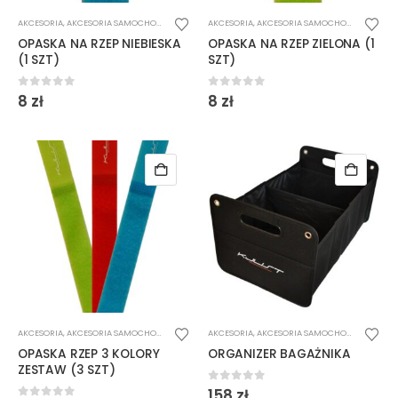
AKCESORIA
,
AKCESORIA SAMOCHODOWE
AKCESORIA
,
AKCESORIA SAMOCHODOWE
OPASKA NA RZEP NIEBIESKA
OPASKA NA RZEP ZIELONA (1
(1 SZT)
SZT)
0
out of 5
0
out of 5
8
zł
8
zł
AKCESORIA
,
AKCESORIA SAMOCHODOWE
AKCESORIA
,
AKCESORIA SAMOCHODOWE
OPASKA RZEP 3 KOLORY
ORGANIZER BAGAŻNIKA
ZESTAW (3 SZT)
0
out of 5
158
zł