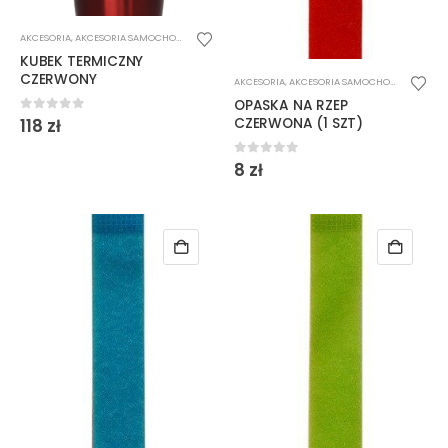
AKCESORIA
,
AKCESORIA SAMOCHODOWE
KUBEK TERMICZNY
CZERWONY
AKCESORIA
,
AKCESORIA SAMOCHODOWE
OPASKA NA RZEP
0
out of 5
CZERWONA (1 SZT)
118
zł
0
out of 5
8
zł