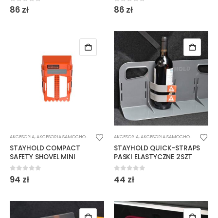
0
out of 5
0
out of 5
86
zł
86
zł
AKCESORIA
,
AKCESORIA SAMOCHODOWE
AKCESORIA
,
AKCESORIA SAMOCHODOWE
STAYHOLD COMPACT
STAYHOLD QUICK-STRAPS
SAFETY SHOVEL MINI
PASKI ELASTYCZNE 2SZT
0
out of 5
0
out of 5
94
zł
44
zł