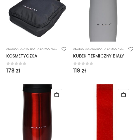
AKCESORIA
,
AKCESORIA SAMOCHODOWE
AKCESORIA
,
AKCESORIA SAMOCHODOWE
KOSMETYCZKA
KUBEK TERMICZNY BIAŁY
0
out of 5
0
out of 5
178
zł
118
zł