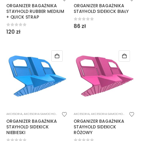
ORGANIZER BAGAŻNIKA
ORGANIZER BAGAŻNIKA
STAYHOLD RUBBER MEDIUM
STAYHOLD SIDEKICK BIAŁY
+ QUICK STRAP
0
out of 5
86
zł
0
out of 5
120
zł
AKCESORIA
,
AKCESORIA SAMOCHODOWE
AKCESORIA
,
AKCESORIA SAMOCHODOWE
ORGANIZER BAGAŻNIKA
ORGANIZER BAGAŻNIKA
STAYHOLD SIDEKICK
STAYHOLD SIDEKICK
NIEBIESKI
RÓŻOWY