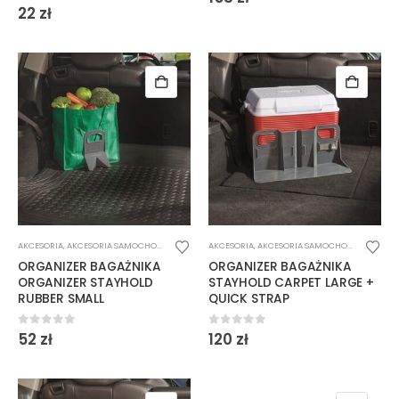
0
out of 5
22
zł
AKCESORIA
,
AKCESORIA SAMOCHODOWE
AKCESORIA
,
AKCESORIA SAMOCHODOWE
ORGANIZER BAGAŻNIKA
ORGANIZER BAGAŻNIKA
ORGANIZER STAYHOLD
STAYHOLD CARPET LARGE +
RUBBER SMALL
QUICK STRAP
0
out of 5
0
out of 5
52
zł
120
zł