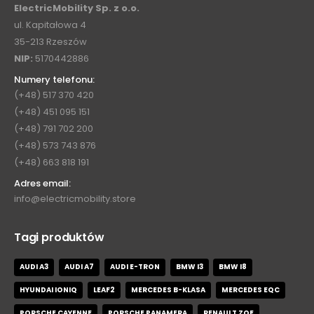
ElectricMobility Sp. z o.o.
ul. Kapitałowa 4
35-213 Rzeszów
NIP:
5170442886
Numery telefonu:
(+48) 517 370 420
(+48) 451 095 151
(+48) 791 702 200
(+48) 573 743 876
(+48) 663 818 191
Adres email:
info@electricmobility.store
Tagi produktów
AUDI A3
AUDI A7
AUDI E-TRON
BMW I3
BMW I8
HYUNDAI IONIQ
LEAF2
MERCEDES B-KLASA
MERCEDES EQC
PORSCHE CAYENNE
PORSCHE PANAMERA
RENAULT ZOE