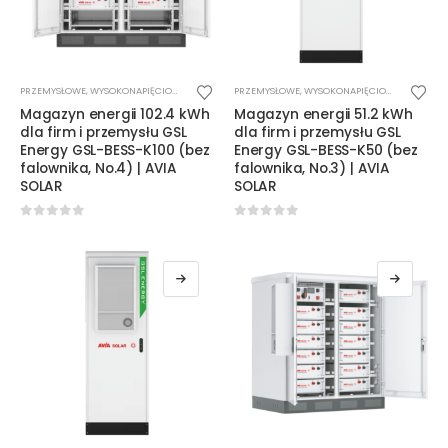
PRZEMYSŁOWE
,
WYSOKONAPIĘCIOWE
PRZEMYSŁOWE
,
WYSOKONAPIĘCIOWE
Magazyn energii 102.4 kWh
Magazyn energii 51.2 kWh
dla firm i przemysłu GSL
dla firm i przemysłu GSL
Energy GSL-BESS-K100 (bez
Energy GSL-BESS-K50 (bez
falownika, No.4) | AVIA
falownika, No.3) | AVIA
SOLAR
SOLAR
0
out of 5
0
out of 5