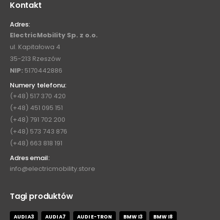
Kontakt
Adres:
ElectricMobility Sp. z o.o.
ul. Kapitałowa 4
35-213 Rzeszów
NIP:
5170442886
Numery telefonu:
(+48) 517 370 420
(+48) 451 095 151
(+48) 791 702 200
(+48) 573 743 876
(+48) 663 818 191
Adres email:
info@electricmobility.store
Tagi produktów
AUDI A3
AUDI A7
AUDI E-TRON
BMW I3
BMW I8