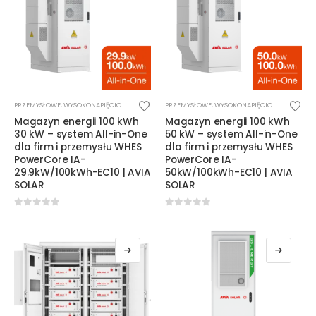
PRZEMYSŁOWE
,
WYSOKONAPIĘCIOWE
,
ZESTAWY ALL-IN-ONE
PRZEMYSŁOWE
,
WYSOKONAPIĘCIOWE
,
ZESTAWY 
Magazyn energii 100 kWh
Magazyn energii 100 kWh
30 kW – system All-in-One
50 kW – system All-in-One
dla firm i przemysłu WHES
dla firm i przemysłu WHES
PowerCore IA-
PowerCore IA-
29.9kW/100kWh-EC10 | AVIA
50kW/100kWh-EC10 | AVIA
SOLAR
SOLAR
0
out of 5
0
out of 5