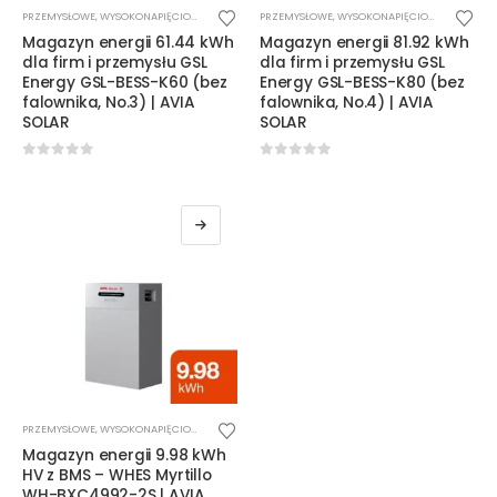
PRZEMYSŁOWE
,
WYSOKONAPIĘCIOWE
PRZEMYSŁOWE
,
WYSOKONAPIĘCIOWE
Magazyn energii 61.44 kWh
Magazyn energii 81.92 kWh
dla firm i przemysłu GSL
dla firm i przemysłu GSL
Energy GSL-BESS-K60 (bez
Energy GSL-BESS-K80 (bez
falownika, No.3) | AVIA
falownika, No.4) | AVIA
SOLAR
SOLAR
0
out of 5
0
out of 5
PRZEMYSŁOWE
,
WYSOKONAPIĘCIOWE
Magazyn energii 9.98 kWh
HV z BMS – WHES Myrtillo
WH-BXC4992-2S | AVIA