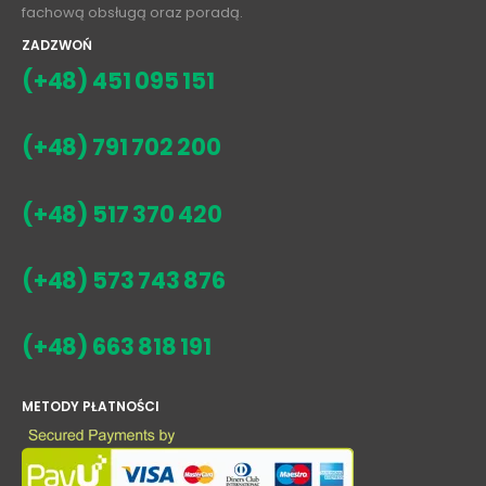
fachową obsługą oraz poradą.
ZADZWOŃ
(+48) 451 095 151
(+48) 791 702 200
(+48) 517 370 420
(+48) 573 743 876
(+48) 663 818 191
METODY PŁATNOŚCI