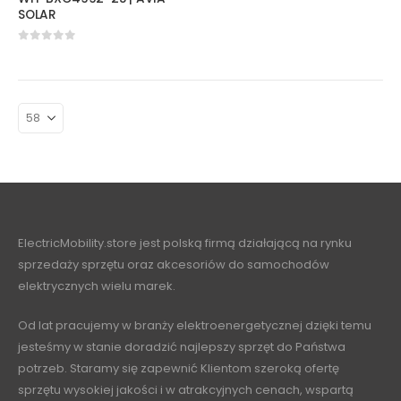
SOLAR
0
out of 5
ElectricMobility.store jest polską firmą działającą na rynku
sprzedaży sprzętu oraz akcesoriów do samochodów
elektrycznych wielu marek.
Od lat pracujemy w branży elektroenergetycznej dzięki temu
jesteśmy w stanie doradzić najlepszy sprzęt do Państwa
potrzeb. Staramy się zapewnić Klientom szeroką ofertę
sprzętu wysokiej jakości i w atrakcyjnych cenach, wspartą