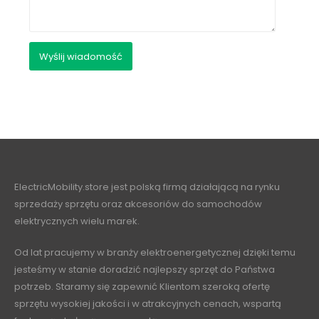
ElectricMobility.store jest polską firmą działającą na rynku
sprzedaży sprzętu oraz akcesoriów do samochodów
elektrycznych wielu marek.
Od lat pracujemy w branży elektroenergetycznej dzięki temu
jesteśmy w stanie doradzić najlepszy sprzęt do Państwa
potrzeb. Staramy się zapewnić Klientom szeroką ofertę
sprzętu wysokiej jakości i w atrakcyjnych cenach, wspartą