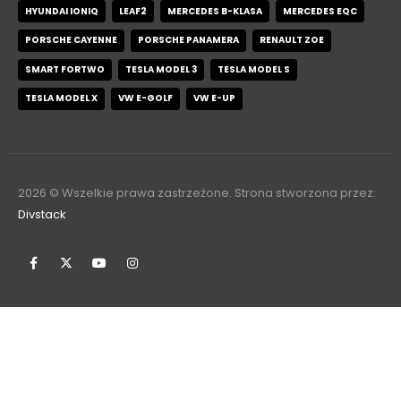
HYUNDAI IONIQ
LEAF2
MERCEDES B-KLASA
MERCEDES EQC
PORSCHE CAYENNE
PORSCHE PANAMERA
RENAULT ZOE
SMART FORTWO
TESLA MODEL 3
TESLA MODEL S
TESLA MODEL X
VW E-GOLF
VW E-UP
2026
© Wszelkie prawa zastrzeżone. Strona stworzona przez:
Divstack