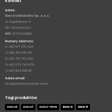
Kontakt
Adres:
ElectricMobility Sp. z o.o.
ul. Kapitałowa 4
35-213 Rzeszów
NIP:
5170442886
Numery telefonu:
(+48) 517 370 420
(+48) 451 095 151
(+48) 791 702 200
(+48) 573 743 876
(+48) 663 818 191
Adres email:
info@electricmobility.store
Tagi produktów
AUDI A3
AUDI A7
AUDI E-TRON
BMW I3
BMW I8