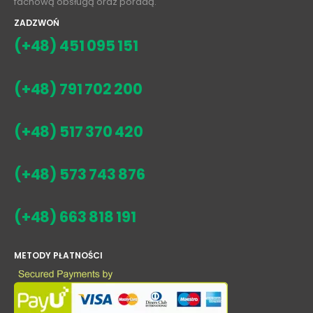
fachową obsługą oraz poradą.
ZADZWOŃ
(+48) 451 095 151
(+48) 791 702 200
(+48) 517 370 420
(+48) 573 743 876
(+48) 663 818 191
METODY PŁATNOŚCI