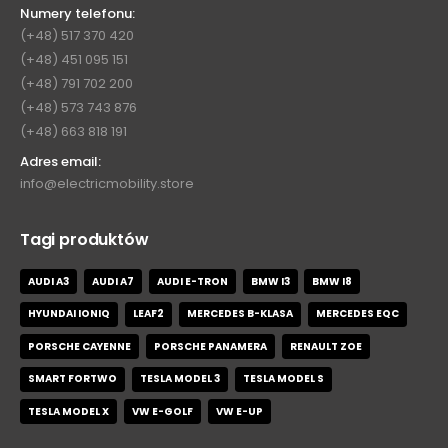
Numery telefonu:
(+48) 517 370 420
(+48) 451 095 151
(+48) 791 702 200
(+48) 573 743 876
(+48) 663 818 191
Adres email:
info@electricmobility.store
Tagi produktów
AUDI A3
AUDI A7
AUDI E-TRON
BMW I3
BMW I8
HYUNDAI IONIQ
LEAF2
MERCEDES B-KLASA
MERCEDES EQC
PORSCHE CAYENNE
PORSCHE PANAMERA
RENAULT ZOE
SMART FORTWO
TESLA MODEL 3
TESLA MODEL S
TESLA MODEL X
VW E-GOLF
VW E-UP