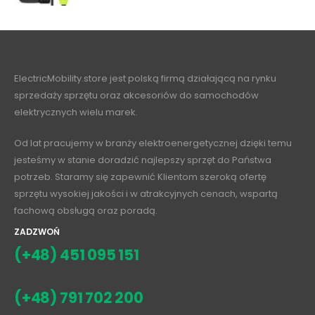
ElectricMobility.store jest polską firmą działającą na rynku
sprzedaży sprzętu oraz akcesoriów do samochodów
elektrycznych wielu marek.
Od lat pracujemy w branży elektroenergetycznej dzięki temu
jesteśmy w stanie doradzić najlepszy sprzęt do Państwa
potrzeb. Staramy się zapewnić Klientom szeroką ofertę
sprzętu wysokiej jakości i w atrakcyjnych cenach, wspartą
fachową obsługą oraz poradą.
ZADZWOŃ
(+48) 451 095 151
(+48) 791 702 200