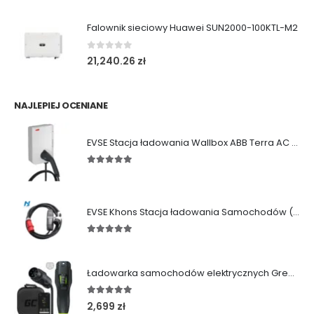
Falownik sieciowy Huawei SUN2000-100KTL-M2
0
out of 5
21,240.26
zł
NAJLEPIEJ OCENIANE
EVSE Stacja ładowania Wallbox ABB Terra AC (11/22 kW|Gniazdo|Kabel)
5.00
out of 5
EVSE Khons Stacja ładowania Samochodów (11kW|Typ2|RCD B)
5.00
out of 5
Ładowarka samochodów elektrycznych Green Cell Habu (11kW | Type 2 | 7m)
5.00
out of 5
2,699
zł