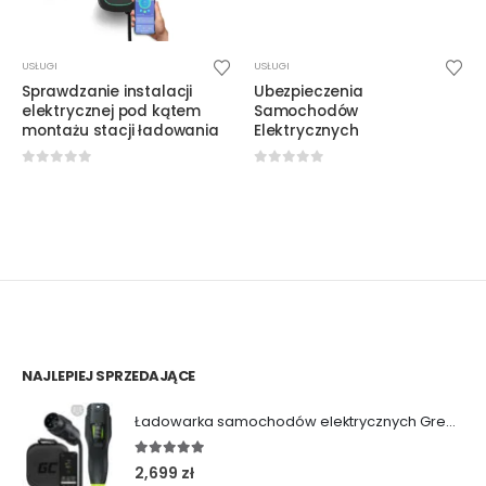
USŁUGI
USŁUGI
Sprawdzanie instalacji
Ubezpieczenia
elektrycznej pod kątem
Samochodów
montażu stacji ładowania
Elektrycznych
0
out of 5
0
out of 5
NAJLEPIEJ SPRZEDAJĄCE
Ładowarka samochodów elektrycznych Green Cell Habu (11kW | Type 2 | 7m)
5.00
out of 5
2,699
zł