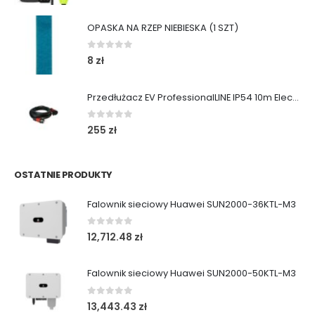
OPASKA NA RZEP NIEBIESKA (1 SZT)
0
out of 5
8
zł
Przedłużacz EV ProfessionalLINE IP54 10m ElectricMobility
0
out of 5
255
zł
OSTATNIE PRODUKTY
Falownik sieciowy Huawei SUN2000-36KTL-M3
0
out of 5
12,712.48
zł
Falownik sieciowy Huawei SUN2000-50KTL-M3
0
out of 5
13,443.43
zł