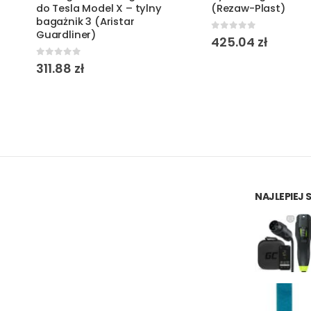
do Tesla Model X – tylny
(Rezaw-Plast)
bagażnik 3 (Aristar
Guardliner)
0
out of 5
425.04
zł
0
out of 5
311.88
zł
NAJLEPIEJ