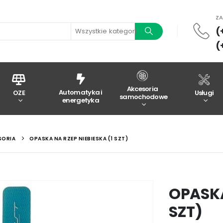
Z
(
Wszystkie kategorie
(
Akcesoria
Automatyka i
OZE
Usługi
samochodowe
energetyka
SORIA
OPASKA NA RZEP NIEBIESKA (1 SZT)
OPASKA
SZT)