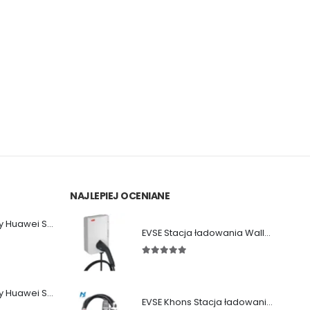
NAJLEPIEJ OCENIANE
Falownik sieciowy Huawei SUN2000-36KTL-M3
EVSE Stacja ładowania Wallbox ABB Terra AC (11/22 kW|Gniazdo|Kabel)
5.00
out of 5
Falownik sieciowy Huawei SUN2000-50KTL-M3
EVSE Khons Stacja ładowania Samochodów (11kW|Typ2|RCD B)