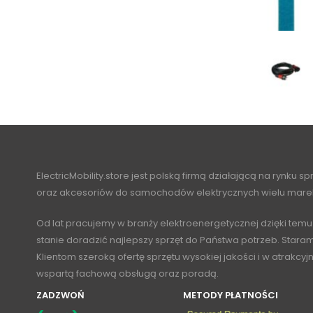
ElectricMobility.store jest polską firmą działającą na rynku s
oraz akcesoriów do samochodów elektrycznych wielu mare
Od lat pracujemy w branży elektroenergetycznej dzięki temu
stanie doradzić najlepszy sprzęt do Państwa potrzeb. Stara
Klientom szeroką ofertę sprzętu wysokiej jakości i w atrakcy
wspartą fachową obsługą oraz poradą.
ZADZWOŃ
METODY PŁATNOŚCI