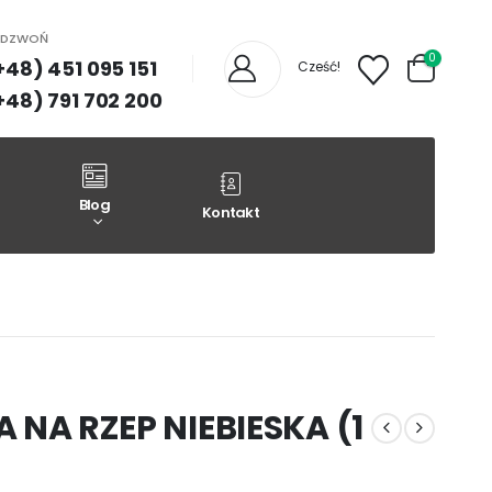
ADZWOŃ
0
+48) 451 095 151
Cześć!
+48) 791 702 200
Blog
Kontakt
 NA RZEP NIEBIESKA (1