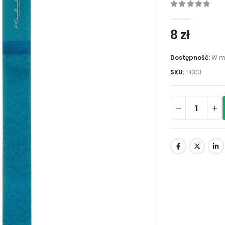
0
out of 5
8
zł
Dostępność:
W m
SKU:
11003