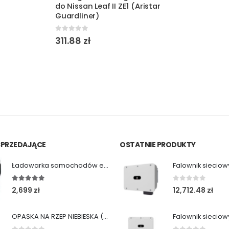
do Nissan Leaf II ZE1 (Aristar
Guardliner)
0
out of 5
311.88
zł
 SPRZEDAJĄCE
OSTATNIE PRODUKTY
Ładowarka samochodów elektrycznych Green Cell Habu (11kW | Type 2 | 7m)
5.00
out of 5
0
out of 5
2,699
zł
12,712.48
zł
OPASKA NA RZEP NIEBIESKA (1 SZT)