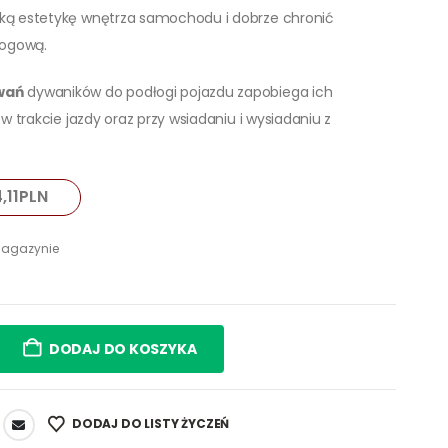
ą estetykę wnętrza samochodu i dobrze chronić
łogową.
wań
dywaników do podłogi pojazdu zapobiega ich
w trakcie jazdy oraz przy wsiadaniu i wysiadaniu z
,11
PLN
agazynie
DODAJ DO KOSZYKA
DODAJ DO LISTY ŻYCZEŃ