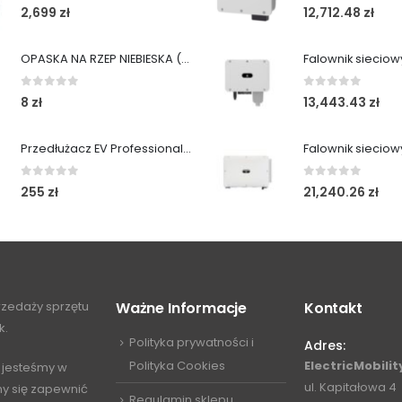
5.00
out of 5
0
out of 5
2,699
zł
12,712.48
zł
OPASKA NA RZEP NIEBIESKA (1 SZT)
0
out of 5
0
out of 5
8
zł
13,443.43
zł
Przedłużacz EV ProfessionalLINE IP54 10m ElectricMobility
0
out of 5
0
out of 5
255
zł
21,240.26
zł
przedaży sprzętu
Ważne Informacje
Kontakt
k.
Polityka prywatności i
Adres:
Polityka Cookies
ElectricMobility
 jesteśmy w
ul. Kapitałowa 4
my się zapewnić
Regulamin sklepu