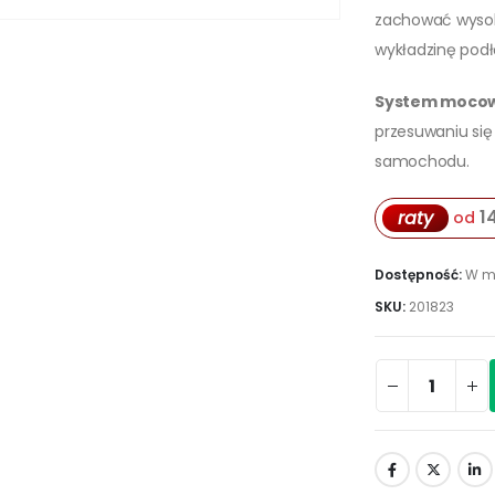
zachować wysok
wykładzinę pod
System moco
przesuwaniu się 
samochodu.
14
raty
od
Dostępność:
W m
SKU:
201823