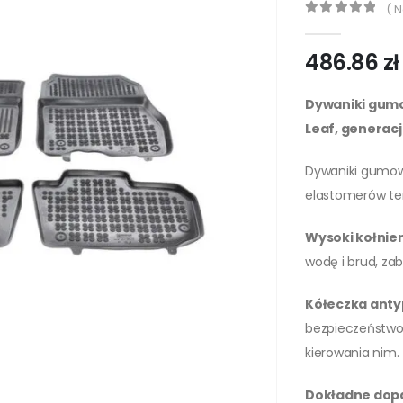
( N
0
out of 5
486.86
zł
Dywaniki gum
Leaf, generacja 
Dywaniki gumowe
elastomerów te
Wysoki kołnie
wodę i brud, za
Kółeczka anty
bezpieczeństwo 
kierowania nim.
Dokładne dop