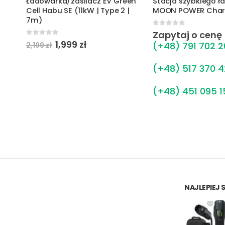
een
Stacja szybkiego ładowania
Moon BiDi Charger 
|
MOON POWER Charger HYC 50
wallbox do dwukie
ładowania V2G 11 
0
out of 5
Zapytaj o cenę
0
out of 5
a
22,000
zł
(+48) 791 702 200
(+48) 517 370 420
(+48) 451 095 151
NAJLEPIEJ