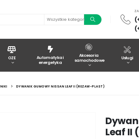
Z
(
Wszystkie kategorie
(
Akcesoria
Automatyka i
OZE
Usługi
samochodowe
energetyka
NIKI
DYWANIK GUMOWY NISSAN LEAF II (REZAW-PLAST)
Dywan
Leaf II