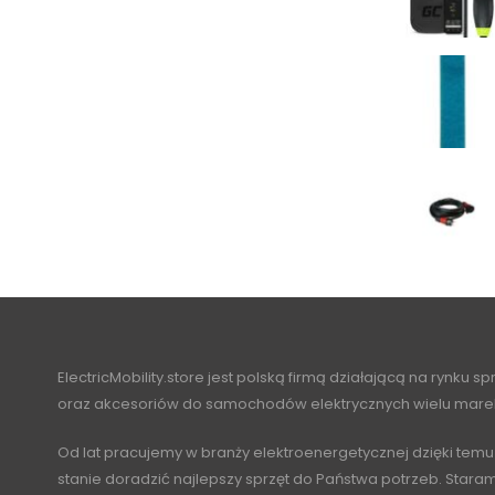
ElectricMobility.store jest polską firmą działającą na rynku s
oraz akcesoriów do samochodów elektrycznych wielu mare
Od lat pracujemy w branży elektroenergetycznej dzięki temu
stanie doradzić najlepszy sprzęt do Państwa potrzeb. Stara