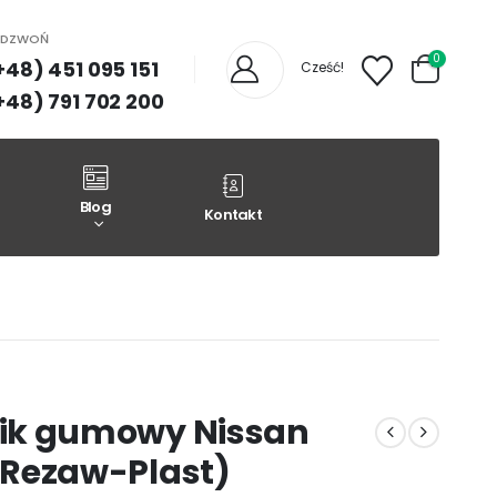
ADZWOŃ
0
+48) 451 095 151
Cześć!
+48) 791 702 200
Blog
Kontakt
ik gumowy Nissan
 (Rezaw-Plast)