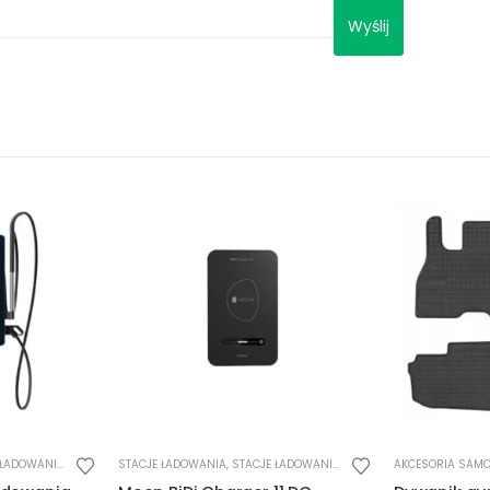
ADOWANIA DC
,
WALLBOX
AKCESORIA SAMOCHODOWE
,
DYWANIKI
USŁUGI