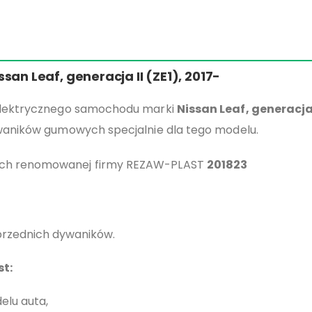
ssan Leaf, generacja II (ZE1), 2017-
elektrycznego samochodu marki
Nissan Leaf, generacja 
aników gumowych specjalnie dla tego modelu.
ch renomowanej firmy REZAW-PLAST
201823
przednich dywaników.
st:
elu auta,