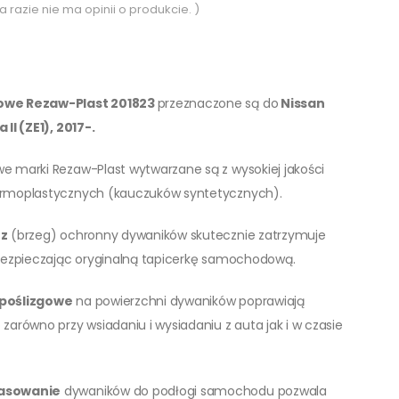
a razie nie ma opinii o produkcie. )
owe Rezaw-Plast 201823
przeznaczone są do
Nissan
II (ZE1), 2017-.
 marki Rezaw-Plast wytwarzane są z wysokiej jakości
rmoplastycznych (kauczuków syntetycznych).
rz
(brzeg) ochronny dywaników skutecznie zatrzymuje
bezpieczając oryginalną tapicerkę samochodową.
poślizgowe
na powierzchni dywaników poprawiają
zarówno przy wsiadaniu i wysiadaniu z auta jak i w czasie
asowanie
dywaników do podłogi samochodu pozwala