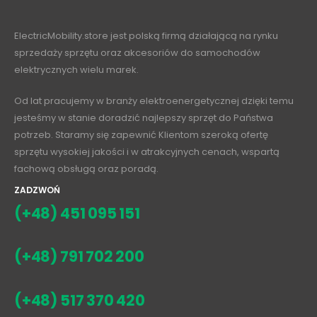
ElectricMobility.store jest polską firmą działającą na rynku
sprzedaży sprzętu oraz akcesoriów do samochodów
elektrycznych wielu marek.
Od lat pracujemy w branży elektroenergetycznej dzięki temu
jesteśmy w stanie doradzić najlepszy sprzęt do Państwa
potrzeb. Staramy się zapewnić Klientom szeroką ofertę
sprzętu wysokiej jakości i w atrakcyjnych cenach, wspartą
fachową obsługą oraz poradą.
ZADZWOŃ
(+48) 451 095 151
(+48) 791 702 200
(+48) 517 370 420