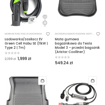
MOBILNE EVSE
,
STACJE ŁADOWANIA
AKCESORIA SAMOCHODOWE
,
MATY BAGAŻNIKOWE
Ładowarka/zasilacz EV
Mata gumowa
Green Cell Habu SE (11kW |
bagażnikowa do Tesla
Type 2 | 7m)
Model 3 – przedni bagażnik
(Aristar Coolliner)
Pierwotna
Aktualna
0
out of 5
1,999
zł
2,199
zł
cena
cena
0
out of 5
549.24
zł
wynosiła:
wynosi:
2,199 zł.
1,999 zł.