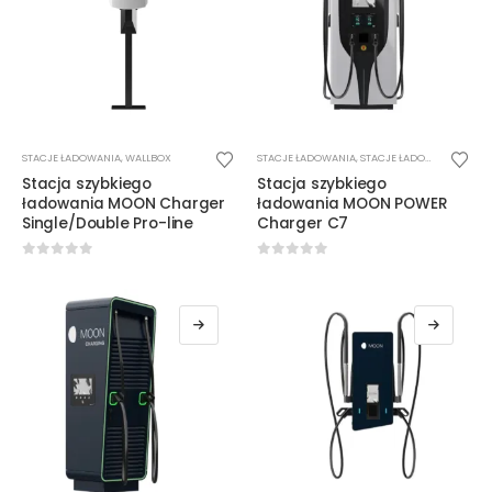
stronie
stronie
produktu
produktu
STACJE ŁADOWANIA
,
WALLBOX
STACJE ŁADOWANIA
,
STACJE ŁADOWANIA DC
Stacja szybkiego
Stacja szybkiego
ładowania MOON Charger
ładowania MOON POWER
Single/Double Pro-line
Charger C7
0
out of 5
0
out of 5