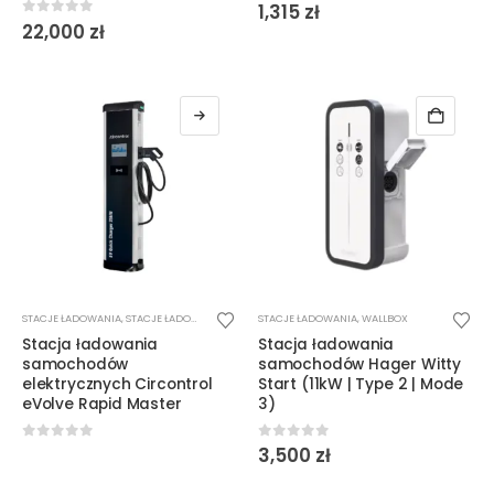
0
out of 5
1,315
zł
0
out of 5
22,000
zł
STACJE ŁADOWANIA
,
STACJE ŁADOWANIA DC
STACJE ŁADOWANIA
,
WALLBOX
Stacja ładowania
Stacja ładowania
samochodów
samochodów Hager Witty
elektrycznych Circontrol
Start (11kW | Type 2 | Mode
eVolve Rapid Master
3)
0
out of 5
0
out of 5
3,500
zł