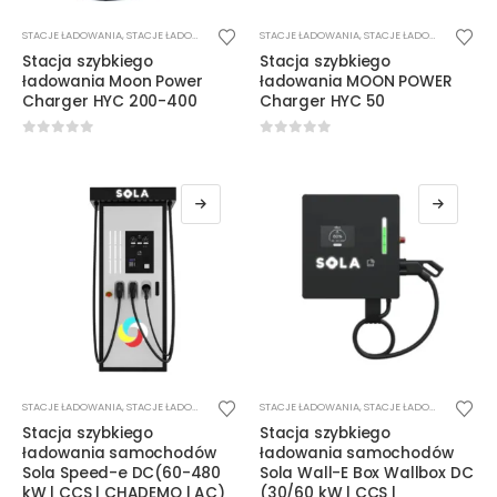
STACJE ŁADOWANIA
,
STACJE ŁADOWANIA DC
STACJE ŁADOWANIA
,
STACJE ŁADOWANIA DC
,
W
Stacja szybkiego
Stacja szybkiego
ładowania Moon Power
ładowania MOON POWER
Charger HYC 200-400
Charger HYC 50
0
out of 5
0
out of 5
STACJE ŁADOWANIA
,
STACJE ŁADOWANIA DC
STACJE ŁADOWANIA
,
STACJE ŁADOWANIA DC
Stacja szybkiego
Stacja szybkiego
ładowania samochodów
ładowania samochodów
Sola Speed-e DC(60-480
Sola Wall-E Box Wallbox DC
kW | CCS | CHADEMO | AC)
(30/60 kW | CCS |