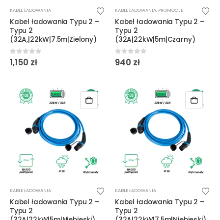
KABLE ŁADOWANIA
KABLE ŁADOWANIA
,
PROMOCJE
Kabel ładowania Typu 2 –
Kabel ładowania Typu 2 –
Typu 2
Typu 2
(32A,|22kW|7.5m|Zielony)
(32A|22kW|5m|Czarny)
0
out of 5
0
out of 5
1,150
zł
940
zł
KABLE ŁADOWANIA
KABLE ŁADOWANIA
Kabel ładowania Typu 2 –
Kabel ładowania Typu 2 –
Typu 2
Typu 2
(32A|22kW|5m|Niebieski)
(32A|22kW|7.5m|Niebieski)