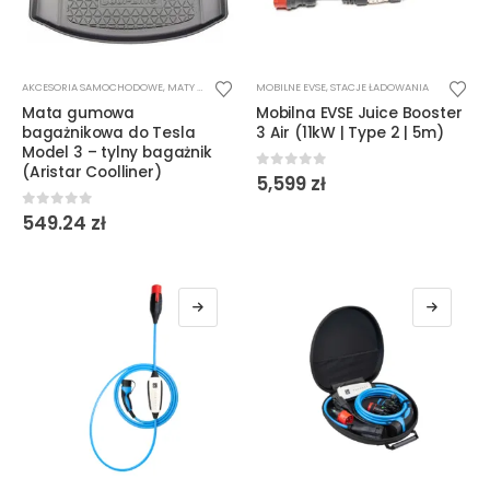
AKCESORIA SAMOCHODOWE
,
MATY BAGAŻNIKOWE
MOBILNE EVSE
,
STACJE ŁADOWANIA
Mata gumowa
Mobilna EVSE Juice Booster
bagażnikowa do Tesla
3 Air (11kW | Type 2 | 5m)
Model 3 – tylny bagażnik
(Aristar Coolliner)
0
out of 5
5,599
zł
0
out of 5
549.24
zł