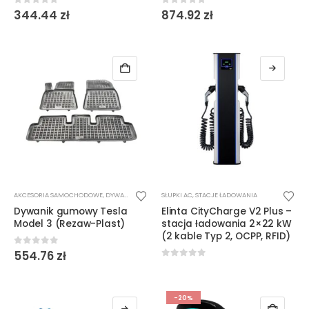
0
out of 5
0
out of 5
344.44
zł
874.92
zł
Ten
AKCESORIA SAMOCHODOWE
,
DYWANIKI
SŁUPKI AC
,
STACJE ŁADOWANIA
produkt
Dywanik gumowy Tesla
Elinta CityCharge V2 Plus –
ma
Model 3 (Rezaw-Plast)
stacja ładowania 2×22 kW
wiele
(2 kable Typ 2, OCPP, RFID)
wariantów.
0
out of 5
554.76
zł
Opcje
0
out of 5
można
wybrać
-20%