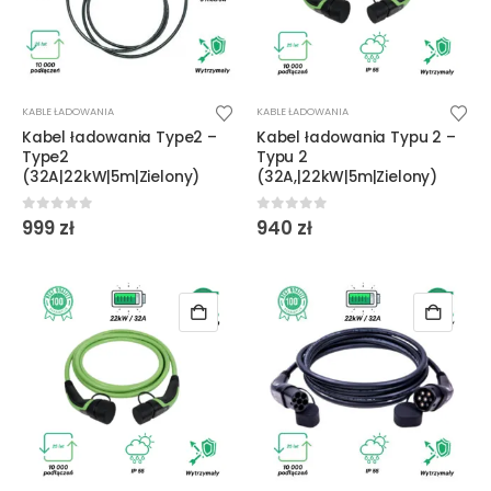
KABLE ŁADOWANIA
KABLE ŁADOWANIA
Kabel ładowania Type2 –
Kabel ładowania Typu 2 –
Type2
Typu 2
(32A|22kW|5m|Zielony)
(32A,|22kW|5m|Zielony)
0
out of 5
0
out of 5
999
zł
940
zł