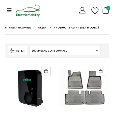
0
STRONA GŁÓWNA
SKLEP
PRODUCT TAG -
TESLA MODEL 3
FILTER