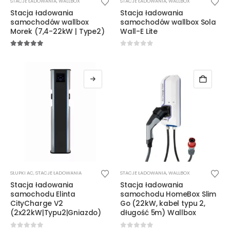
STACJE ŁADOWANIA
,
WALLBOX
STACJE ŁADOWANIA
,
WALLBOX
produkt
produkt
Stacja ładowania
Stacja ładowania
ma
ma
samochodów wallbox
samochodów wallbox Sola
wiele
wiele
Morek (7,4-22kW | Type2)
Wall-E Lite
wariantów.
wariantów.
Opcje
Opcje
5.00
out of 5
0
out of 5
można
można
wybrać
wybrać
na
na
stronie
stronie
produktu
produktu
Ten
SŁUPKI AC
,
STACJE ŁADOWANIA
STACJE ŁADOWANIA
,
WALLBOX
produkt
Stacja ładowania
Stacja ładowania
ma
samochodu Elinta
samochodu HomeBox Slim
wiele
CityCharge V2
Go (22kW, kabel typu 2,
(2x22kW|Typu2|Gniazdo)
długość 5m) Wallbox
wariantów.
Opcje