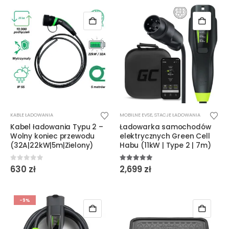
KABLE ŁADOWANIA
MOBILNE EVSE
,
STACJE ŁADOWANIA
Kabel ładowania Typu 2 –
Ładowarka samochodów
Wolny koniec przewodu
elektrycznych Green Cell
(32A|22kW|5m|Zielony)
Habu (11kW | Type 2 | 7m)
0
out of 5
5.00
out of 5
630
zł
2,699
zł
-9%