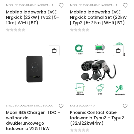
Ten
Ten
MOBILNE EVSE
,
STACJE ŁADOWANIA
MOBILNE EVSE
,
STACJE ŁADOWANIA
produkt
produkt
Mobilna ładowarka EVSE
Mobilna ładowarka EVSE
ma
ma
NrgKick (22kW | Typ2 | 5-
NrgKick Optimal Set (22kW
wiele
wiele
10m | Wi-fi | BT)
| Typ2 | 5-7.5m | Wi-fi | BT)
wariantów.
wariantów.
Opcje
Opcje
0
out of 5
0
out of 5
można
można
wybrać
wybrać
na
na
stronie
stronie
produktu
produktu
STACJE ŁADOWANIA
,
STACJE ŁADOWANIA DC
,
WALLBOX
KABLE ŁADOWANIA
Moon BiDi Charger 11 DC –
Phoenix Contact Kabel
wallbox do
ładowania Typu2 – Typu2
dwukierunkowego
(32A|22kW|4m)
ładowania V2G 11 kW