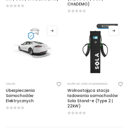
CHADEMO)
0
out of 5
0
out of 5
Ten
USŁUGI
SŁUPKI AC
,
STACJE ŁADOWANIA
produkt
Ubezpieczenia
Wolnostojąca stacja
ma
Samochodów
ładowania samochodów
wiele
Elektrycznych
Sola Stand-e (Type 2 |
22kW)
wariantów.
Opcje
0
out of 5
0
out of 5
można
wybrać