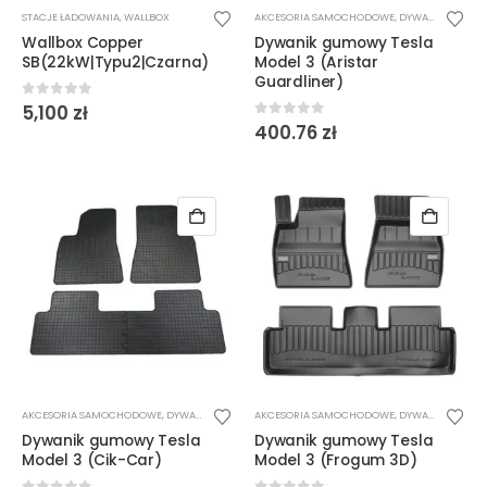
STACJE ŁADOWANIA
,
WALLBOX
AKCESORIA SAMOCHODOWE
,
DYWANIKI
Wallbox Copper
Dywanik gumowy Tesla
SB(22kW|Typu2|Czarna)
Model 3 (Aristar
Guardliner)
0
out of 5
5,100
zł
0
out of 5
400.76
zł
AKCESORIA SAMOCHODOWE
,
DYWANIKI
AKCESORIA SAMOCHODOWE
,
DYWANIKI
Dywanik gumowy Tesla
Dywanik gumowy Tesla
Model 3 (Cik-Car)
Model 3 (Frogum 3D)