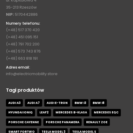
ul. Kapitałowa 4
35-213 Rzeszów
NIP:
5170442886
Numery telefonu:
(+48) 517 370 420
(+48) 451 095 151
(+48) 791 702 200
(+48) 573 743 876
(+48) 663 818 191
Adres email:
info@electricmobility.store
Tagi produktów
AUDI A3
AUDI A7
AUDI E-TRON
BMW I3
BMW I8
HYUNDAI IONIQ
LEAF2
MERCEDES B-KLASA
MERCEDES EQC
PORSCHE CAYENNE
PORSCHE PANAMERA
RENAULT ZOE
SMART FORTWO
TESLA MODEL 3
TESLA MODEL S