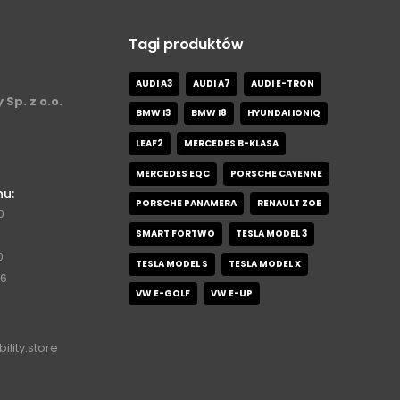
Tagi produktów
AUDI A3
AUDI A7
AUDI E-TRON
 Sp. z o.o.
BMW I3
BMW I8
HYUNDAI IONIQ
LEAF2
MERCEDES B-KLASA
MERCEDES EQC
PORSCHE CAYENNE
nu:
PORSCHE PANAMERA
RENAULT ZOE
0
SMART FORTWO
TESLA MODEL 3
0
TESLA MODEL S
TESLA MODEL X
76
VW E-GOLF
VW E-UP
ility.store