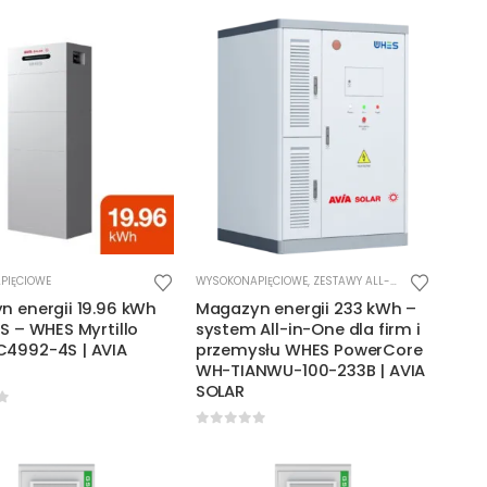
PIĘCIOWE
WYSOKONAPIĘCIOWE
,
ZESTAWY ALL-IN-ONE
 energii 19.96 kWh
Magazyn energii 233 kWh –
S – WHES Myrtillo
system All-in-One dla firm i
4992-4S | AVIA
przemysłu WHES PowerCore
WH-TIANWU-100-233B | AVIA
SOLAR
f 5
0
out of 5