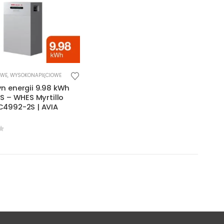
OWE
,
WYSOKONAPIĘCIOWE
n energii 9.98 kWh
S – WHES Myrtillo
4992-2S | AVIA
f 5