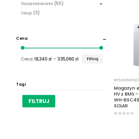
(50)
Stacje ładowania
(3)
Usługi
Cena
Cena:
18,340 zł
—
335,060 zł
Filtruj
Cena
Cena
min.
maks.
WYSOKONAPIĘC
Tagi
Magazyn en
HV z BMS –
WH-BXC499
FILTRUJ
SOLAR
0
out of 