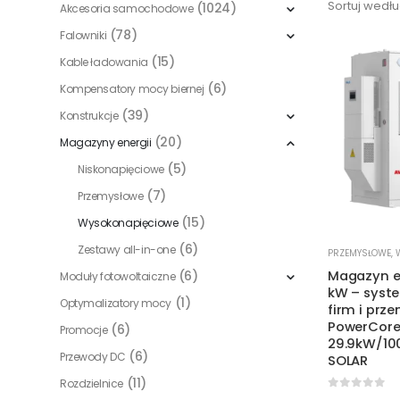
Sortuj wedłu
(1024)
Akcesoria samochodowe
(78)
Falowniki
(15)
Kable ładowania
(6)
Kompensatory mocy biernej
(39)
Konstrukcje
(20)
Magazyny energii
(5)
Niskonapięciowe
(7)
Przemysłowe
(15)
Wysokonapięciowe
(6)
Zestawy all-in-one
PRZEMYSŁOWE
,
(6)
Magazyn en
Moduły fotowoltaiczne
kW – syste
(1)
Optymalizatory mocy
firm i prz
PowerCore
(6)
Promocje
29.9kW/10
(6)
Przewody DC
SOLAR
(11)
Rozdzielnice
0
out of 