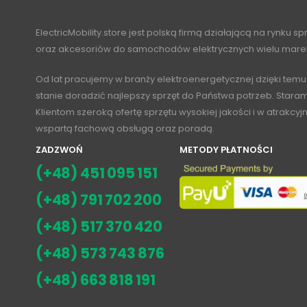
ElectricMobility.store jest polską firmą działającą na rynku s
oraz akcesoriów do samochodów elektrycznych wielu mare
Od lat pracujemy w branży elektroenergetycznej dzięki temu
stanie doradzić najlepszy sprzęt do Państwa potrzeb. Stara
Klientom szeroką ofertę sprzętu wysokiej jakości i w atrakcy
wspartą fachową obsługą oraz poradą.
ZADZWOŃ
METODY PŁATNOŚCI
(+48) 451 095 151
(+48) 791 702 200
(+48) 517 370 420
(+48) 573 743 876
(+48) 663 818 191