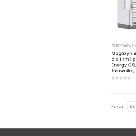
PRZEMYSŁOWE
,
Magazyn en
dla firm i
Energy GS
falownika,
0
out of 
Pokaż: