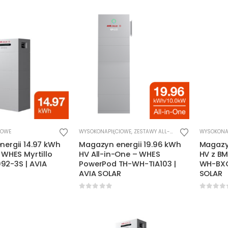
IOWE
WYSOKONAPIĘCIOWE
,
ZESTAWY ALL-IN-ONE
WYSOKONA
ergii 14.97 kWh
Magazyn energii 19.96 kWh
Magazyn
 WHES Myrtillo
HV All-in-One – WHES
HV z BM
2-3S | AVIA
PowerPod TH-WH-TIA103 |
WH-BXC
AVIA SOLAR
SOLAR
5
0
out of 5
0
out o