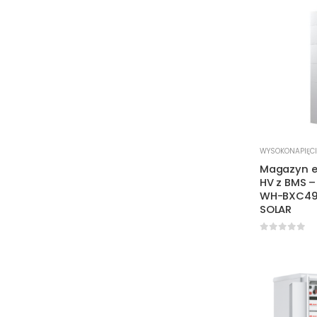
WYSOKONAPIĘC
Magazyn e
HV z BMS –
WH-BXC499
SOLAR
0
out of 