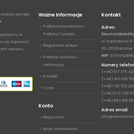
przedaży sprzętu
Ważne Informacje
Kontakt
k.
Polityka prywatności i
Adres:
Polityka Cookies
ElectricMobility
 jesteśmy w
ul. Kapitałowa 4
my się zapewnić
Regulamin sklepu
35-213 Rzeszów
jnych cenach,
NIP:
5170442886
Polityka zwrotów i
reklamacji
Numery telefo
(+48) 517 370 42
Kontakt
(+48) 451 095 151
(+48) 791 702 20
O nas
(+48) 573 743 8
(+48) 663 818 191
Konto
Adres email:
info@electricmob
Moje konto
Moje zamówienia