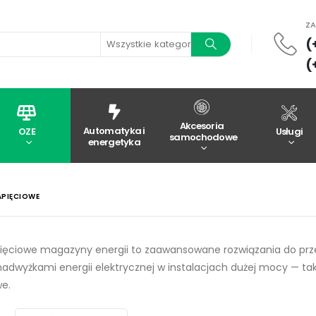
Z
(
Wszystkie kategorie
(
Akcesoria
Automatyka i
OZE
Usługi
samochodowe
energetyka
PIĘCIOWE
ęciowe magazyny energii to zaawansowane rozwiązania do przec
adwyżkami energii elektrycznej w instalacjach dużej mocy — tak
e.