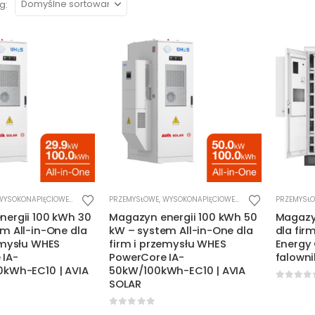
g:
WYSOKONAPIĘCIOWE
,
ZESTAWY ALL-IN-ONE
PRZEMYSŁOWE
,
WYSOKONAPIĘCIOWE
,
ZESTAWY ALL-IN-ONE
PRZEMYSŁ
ergii 100 kWh 30
Magazyn energii 100 kWh 50
Magazyn
m All-in-One dla
kW – system All-in-One dla
dla fir
emysłu WHES
firm i przemysłu WHES
Energy
 IA-
PowerCore IA-
falowni
0kWh-EC10 | AVIA
50kW/100kWh-EC10 | AVIA
SOLAR
0
out o
5
0
out of 5