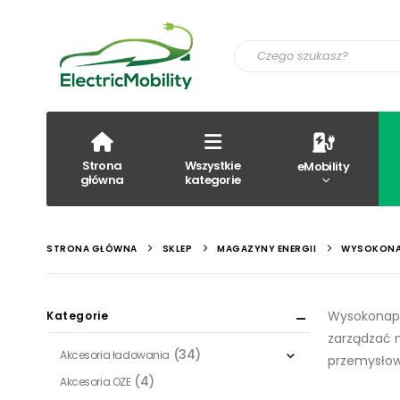
Strona
Wszystkie
eMobility
główna
kategorie
STRONA GŁÓWNA
SKLEP
MAGAZYNY ENERGII
WYSOKONA
Wysokonapi
Kategorie
zarządzać n
(34)
Akcesoria ładowania
przemysłow
(4)
Akcesoria OZE