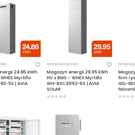
IOWE
WYSOKONAPIĘCIOWE
PRZEMYSŁ
nergii 24.86 kWh
Magazyn energii 29.95 kWh
Magazyn
 WHES Myrtillo
HV z BMS – WHES Myrtillo
firm i 
2-5S | AVIA
WH-BXC4992-6S | AVIA
GSL-BE
SOLAR
falowni
5
0
out of 5
0
out o