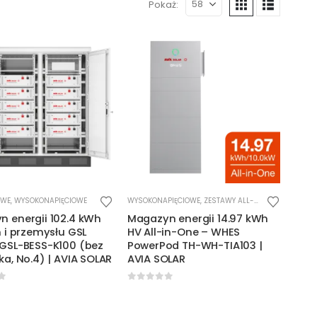
Pokaż:
OWE
,
WYSOKONAPIĘCIOWE
WYSOKONAPIĘCIOWE
,
ZESTAWY ALL-IN-ONE
 energii 102.4 kWh
Magazyn energii 14.97 kWh
m i przemysłu GSL
HV All-in-One – WHES
 GSL-BESS-K100 (bez
PowerPod TH-WH-TIA103 |
ka, No.4) | AVIA SOLAR
AVIA SOLAR
f 5
0
out of 5