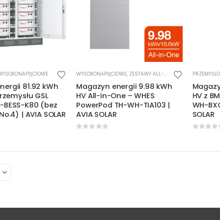
WYSOKONAPIĘCIOWE
WYSOKONAPIĘCIOWE
,
ZESTAWY ALL-IN-ONE
PRZEMYSŁ
ergii 81.92 kWh
Magazyn energii 9.98 kWh
Magazy
 przemysłu GSL
HV All-in-One – WHES
HV z BM
L-BESS-K80 (bez
PowerPod TH-WH-TIA103 |
WH-BXC
 No.4) | AVIA SOLAR
AVIA SOLAR
SOLAR
5
0
out of 5
0
out o