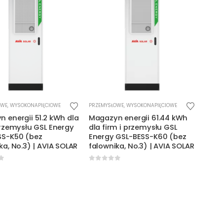
OWE
,
WYSOKONAPIĘCIOWE
PRZEMYSŁOWE
,
WYSOKONAPIĘCIOWE
 energii 51.2 kWh dla
Magazyn energii 61.44 kWh
przemysłu GSL Energy
dla firm i przemysłu GSL
SS-K50 (bez
Energy GSL-BESS-K60 (bez
ka, No.3) | AVIA SOLAR
falownika, No.3) | AVIA SOLAR
f 5
0
out of 5