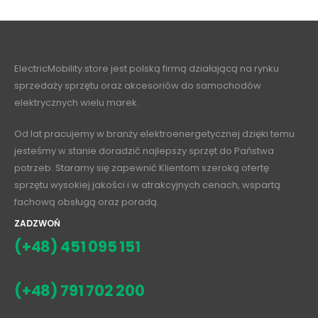
ElectricMobility.store jest polską firmą działającą na rynku
sprzedaży sprzętu oraz akcesoriów do samochodów
elektrycznych wielu marek.
Od lat pracujemy w branży elektroenergetycznej dzięki temu
jesteśmy w stanie doradzić najlepszy sprzęt do Państwa
potrzeb. Staramy się zapewnić Klientom szeroką ofertę
sprzętu wysokiej jakości i w atrakcyjnych cenach, wspartą
fachową obsługą oraz poradą.
ZADZWOŃ
(+48) 451 095 151
(+48) 791 702 200