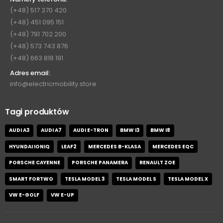
(+48) 517 370 420
(+48) 451 095 151
(+48) 791 702 200
(+48) 573 743 876
(+48) 663 818 191
Adres email:
info@electricmobility.store
Tagi produktów
AUDI A3
AUDI A7
AUDI E-TRON
BMW I3
BMW I8
HYUNDAI IONIQ
LEAF2
MERCEDES B-KLASA
MERCEDES EQC
PORSCHE CAYENNE
PORSCHE PANAMERA
RENAULT ZOE
SMART FORTWO
TESLA MODEL 3
TESLA MODEL S
TESLA MODEL X
VW E-GOLF
VW E-UP