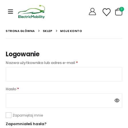
0
STRONA GŁÓWNA
SKLEP
MOJE KONTO
Logowanie
Wymagane
Nazwa użytkownika lub adres e-mail
*
Wymagane
Hasło
*
Zapamiętaj mnie
Zapomniałeś hasła?