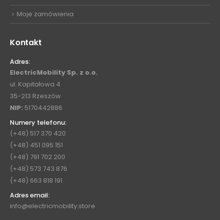
Moje zamówienia
Kontakt
Adres:
ElectricMobility Sp. z o.o.
ul. Kapitałowa 4
35-213 Rzeszów
NIP:
5170442886
Numery telefonu:
(+48) 517 370 420
(+48) 451 095 151
(+48) 791 702 200
(+48) 573 743 876
(+48) 663 818 191
Adres email:
info@electricmobility.store