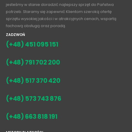
jesteśmy w stanie doradzić najlepszy sprzęt do Państwa
potrzeb. Staramy się zapewnić Klientom szeroką ofertę
sprzętu wysokiej jakości i w atrakcyjnych cenach, wspartą
fachową obsługą oraz poradą.
ZADZWOŃ
(+48) 451 095 151
(+48) 791 702 200
(+48) 517 370 420
(+48) 573 743 876
(+48) 663 818 191