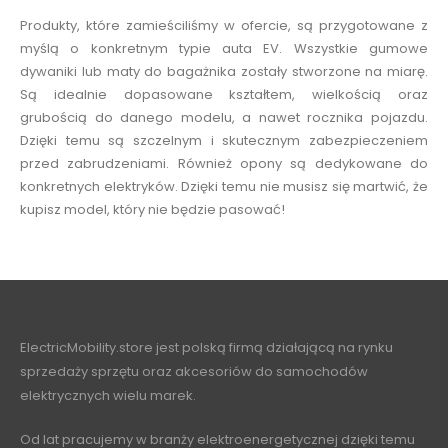
Produkty, które zamieściliśmy w ofercie, są przygotowane z
myślą o konkretnym typie auta EV. Wszystkie gumowe
dywaniki lub maty do bagażnika zostały stworzone na miarę.
Są idealnie dopasowane kształtem, wielkością oraz
grubością do danego modelu, a nawet rocznika pojazdu.
Dzięki temu są szczelnym i skutecznym zabezpieczeniem
przed zabrudzeniami. Również opony są dedykowane do
konkretnych elektryków. Dzięki temu nie musisz się martwić, że
kupisz model, który nie będzie pasować!
ElectricMobility.store jest polską firmą działającą na rynku
sprzedaży sprzętu oraz akcesoriów do samochodów
elektrycznych wielu marek.
Od lat pracujemy w branży elektroenergetycznej dzięki temu