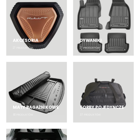
AKCESORIA
DYWANIKI
27
PRODUKTÓW
27
PRODUKTÓW
MATY BAGAŻNIKOWE
TORBY POJEDYNCZE
80
PRODUKTÓW
37
PRODUKTÓW