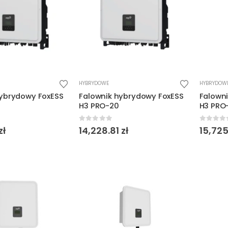
HYBRYDOWE
HYBRYDOW
hybrydowy FoxESS
Falownik hybrydowy FoxESS
Falown
H3 PRO-20
H3 PRO
5
0
out of 5
0
out o
zł
14,228.81
zł
15,72