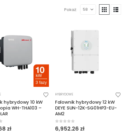
Pokaż:
E
HYBRYDOWE
ik hybrydowy 10 kW
Falownik hybrydowy 12 kW
opia WH-THA103 –
DEYE SUN-12K-SG01HP3-EU-
OLAR
AM2
f 5
0
out of 5
.68
zł
6,952.26
zł