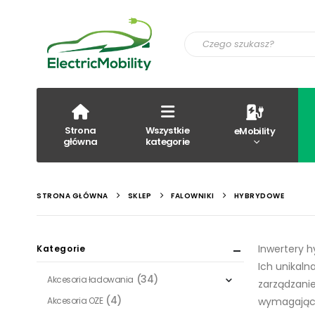
Strona
Wszystkie
eMobility
główna
kategorie
STRONA GŁÓWNA
SKLEP
FALOWNIKI
HYBRYDOWE
Inwertery h
Kategorie
Ich unikaln
(34)
Akcesoria ładowania
zarządzanie
(4)
Akcesoria OZE
wymagającyc