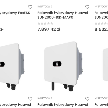
HYBRYDOWE
HYBRYDOW
hybrydowy FoxESS
Falownik hybrydowy Huawei
Falown
SUN2000-10K-MAP0
SUN200
5
0
out of 5
0
out o
8
zł
7,897.42
zł
8,532
HYBRYDOWE
HYBRYDOW
hybrydowy Huawei
Falownik hybrydowy Huawei
Falown