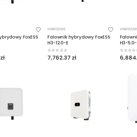
HYBRYDOWE
HYBRYDOW
hybrydowy FoxESS
Falownik hybrydowy FoxESS
Falown
H3-12.0-E
H3-5.0-
5
0
out of 5
0
out o
5
zł
7,762.37
zł
6,884