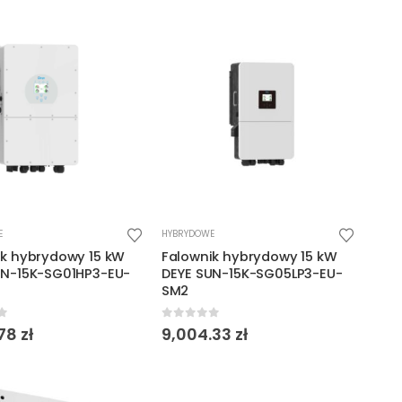
E
HYBRYDOWE
ik hybrydowy 15 kW
Falownik hybrydowy 15 kW
UN-15K-SG01HP3-EU-
DEYE SUN-15K-SG05LP3-EU-
SM2
f 5
0
out of 5
78
zł
9,004.33
zł