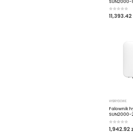
SUN2000-
0
out of 
11,393.42
HYBRYDOWE
Falownik 
SUN2000-2
0
out of 
1,942.92