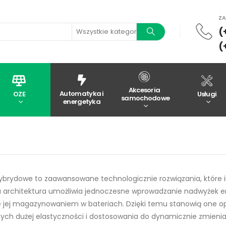
Z
(
Wszystkie kategorie
(
Akcesoria
Automatyka i
OZE
Usługi
samochodowe
energetyka
ybrydowe to zaawansowane technologicznie rozwiązania, które i
a architektura umożliwia jednoczesne wprowadzanie nadwyżek ene
 jej magazynowaniem w bateriach. Dzięki temu stanowią one opt
h dużej elastyczności i dostosowania do dynamicznie zmieniając