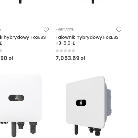
E
HYBRYDOWE
ik hybrydowy FoxESS
Falownik hybrydowy FoxESS
E
H3-6.0-E
f 5
0
out of 5
.90
zł
7,053.69
zł