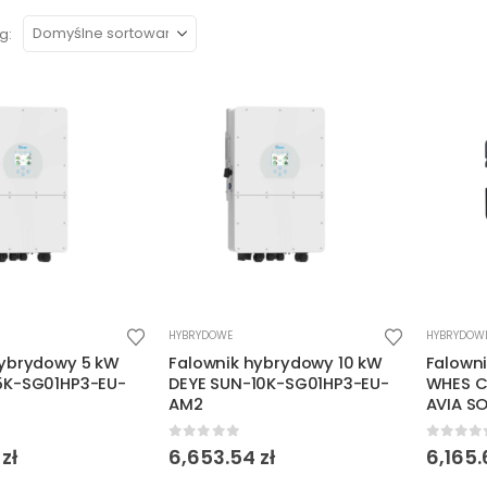
g:
HYBRYDOWE
HYBRYDOW
hybrydowy 5 kW
Falownik hybrydowy 10 kW
Falown
5K-SG01HP3-EU-
DEYE SUN-10K-SG01HP3-EU-
WHES C
AM2
AVIA S
5
0
out of 5
0
out o
8
zł
6,653.54
zł
6,165