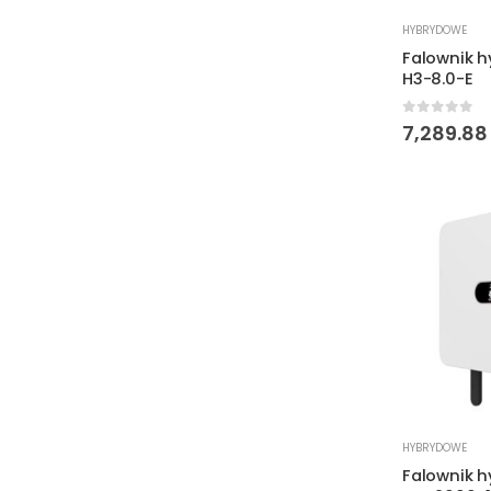
HYBRYDOWE
Falownik 
H3-8.0-E
0
out of 
7,289.8
HYBRYDOWE
Falownik 