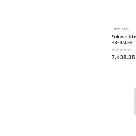
HYBRYDOWE
Falownik 
H3-10.0-E
0
out of 
7,438.3