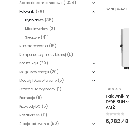
(1024)
Akcesoria samochodowe
Sortuj wedłu
(78)
Falowniki
(35)
Hybrydowe
(2)
Mikroinwertery
(41)
Sieciowe
(15)
Kable ładowania
(6)
Kompensatory mocy biernej
(39)
Konstrukcje
(20)
Magazyny energii
(6)
Moduły fotowoltaiczne
(1)
Optymalizatory mocy
HYBRYDOWE
Falownik 
(6)
Promocje
DEYE SUN-
(6)
Przewody DC
AM2
(11)
Rozdzielnice
0
out of 
6,782.4
(50)
Stacje ładowania