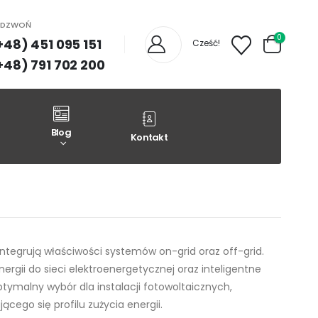
ADZWOŃ
0
+48) 451 095 151
Cześć!
+48) 791 702 200
Blog
Kontakt
ntegrują właściwości systemów on-grid oraz off-grid.
rgii do sieci elektroenergetycznej oraz inteligentne
ymalny wybór dla instalacji fotowoltaicznych,
ego się profilu zużycia energii.