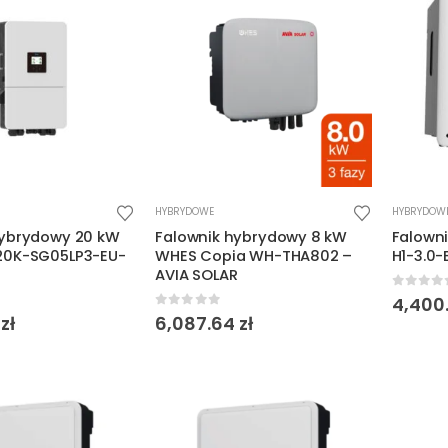
HYBRYDOWE
HYBRYDOW
hybrydowy 20 kW
Falownik hybrydowy 8 kW
Falown
20K-SG05LP3-EU-
WHES Copia WH-THA802 –
H1-3.0-
AVIA SOLAR
0
out o
4,400
5
0
out of 5
8
zł
6,087.64
zł