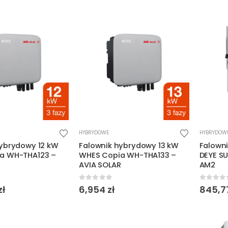
HYBRYDOWE
HYBRYDOW
hybrydowy 12 kW
Falownik hybrydowy 13 kW
Falown
a WH-THA123 –
WHES Copia WH-THA133 –
DEYE S
R
AVIA SOLAR
AM2
5
0
out of 5
0
out o
zł
6,954
zł
845,7