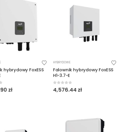
E
HYBRYDOWE
ik hybrydowy FoxESS
Falownik hybrydowy FoxESS
E
H1-3.7-E
f 5
0
out of 5
.90
zł
4,576.44
zł