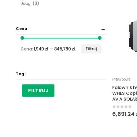
(3)
Usługi
Cena
Cena:
1,940 zł
—
845,780 zł
Filtruj
Cena
Cena
min.
maks.
Tagi
HYBRYDOWE
Falownik 
FILTRUJ
WHES Copi
AVIA SOLA
0
out of 
6,691.24