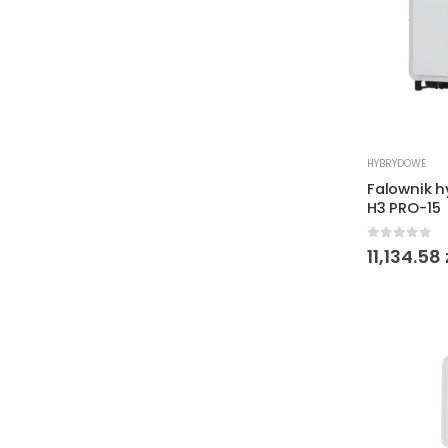
HYBRYDOWE
Falownik 
H3 PRO-15
0
out of 
11,134.58