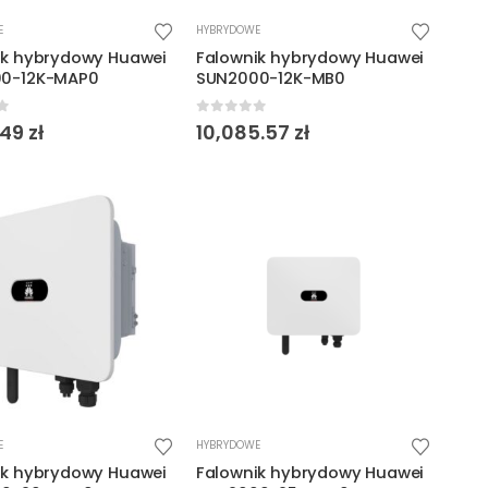
E
HYBRYDOWE
ik hybrydowy Huawei
Falownik hybrydowy Huawei
0-12K-MAP0
SUN2000-12K-MB0
f 5
0
out of 5
.49
zł
10,085.57
zł
E
HYBRYDOWE
ik hybrydowy Huawei
Falownik hybrydowy Huawei