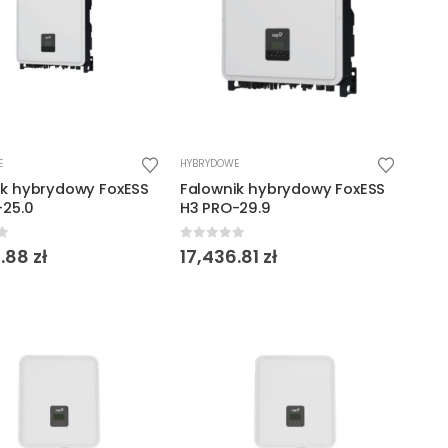
E
HYBRYDOWE
ik hybrydowy FoxESS
Falownik hybrydowy FoxESS
-25.0
H3 PRO-29.9
f 5
0
out of 5
5.88
zł
17,436.81
zł