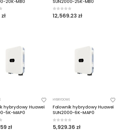
00-20K-MB0
SUN2000-25K-MB0
f 5
0
out of 5
0
zł
12,569.23
zł
E
HYBRYDOWE
ik hybrydowy Huawei
Falownik hybrydowy Huawei
00-5K-MAP0
SUN2000-6K-MAP0
f 5
0
out of 5
.59
zł
5,929.36
zł