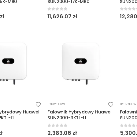
15K-MB0
SUN2000-17K-MB0
SUN20
5
0
out of 5
0
out o
zł
11,626.07
zł
12,28
HYBRYDOWE
HYBRYDOW
hybrydowy Huawei
Falownik hybrydowy Huawei
Falown
KTL-L1
SUN2000-3KTL-L1
SUN20
5
0
out of 5
0
out o
zł
2,383.06
zł
5,300