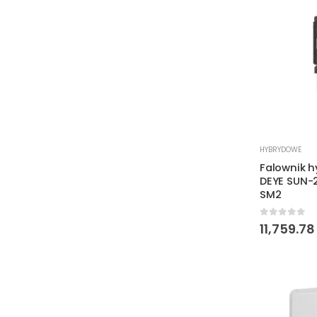
HYBRYDOWE
Falownik 
DEYE SUN-
SM2
0
out of 
11,759.7