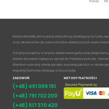
Pokaż:
ElectricMobility.store jest polską firmą działającą na rynku s
oraz akcesoriów do samochodów elektrycznych wielu mare
Od lat pracujemy w branży elektroenergetycznej dzięki temu
stanie doradzić najlepszy sprzęt do Państwa potrzeb. Stara
Klientom szeroką ofertę sprzętu wysokiej jakości i w atrakcy
wspartą fachową obsługą oraz poradą.
ZADZWOŃ
METODY PŁATNOŚCI
(+48) 451 095 151
(+48) 791 702 200
(+48) 517 370 420