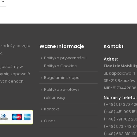
przedaży sprzętu
Ważne Informacje
Kontakt
k.
Polityka prywatności i
Adres:
Polityka Cookies
ElectricMobility
 jesteśmy w
ul. Kapitałowa 4
my się zapewnić
Regulamin sklepu
35-213 Rzeszów
jnych cenach,
NIP:
5170442886
Polityka zwrotów i
reklamacji
Numery telefo
(+48) 517 370 42
Kontakt
(+48) 451 095 151
(+48) 791 702 20
O nas
(+48) 573 743 8
(+48) 663 818 191