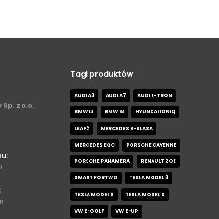
Tagi produktów
AUDI A3
AUDI A7
AUDI E-TRON
 Sp. z o.o.
BMW I3
BMW I8
HYUNDAI IONIQ
LEAF2
MERCEDES B-KLASA
MERCEDES EQC
PORSCHE CAYENNE
nu:
PORSCHE PANAMERA
RENAULT ZOE
0
SMART FORTWO
TESLA MODEL 3
0
TESLA MODEL S
TESLA MODEL X
76
VW E-GOLF
VW E-UP