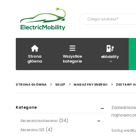
Strona
Wszystkie
eMobility
główna
kategorie
STRONA GŁÓWNA
SKLEP
MAGAZYNY ENERGII
ZESTAWY A
Zaawansowa
Kategorie
najnowocze
(34)
Akcesoria ładowania
(4)
Akcesoria OZE
Sortuj wedłu