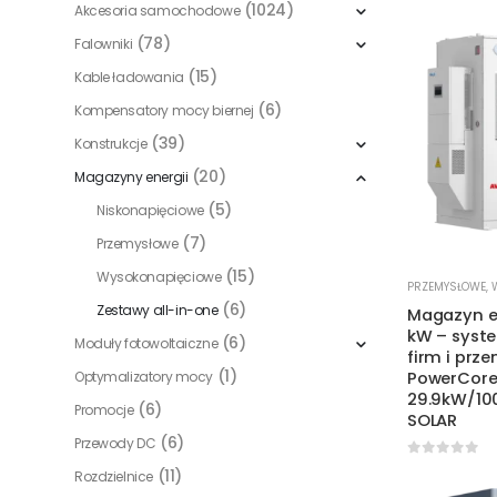
(1024)
Akcesoria samochodowe
(78)
Falowniki
(15)
Kable ładowania
(6)
Kompensatory mocy biernej
(39)
Konstrukcje
(20)
Magazyny energii
(5)
Niskonapięciowe
(7)
Przemysłowe
(15)
Wysokonapięciowe
PRZEMYSŁOWE
,
(6)
Zestawy all-in-one
Magazyn en
kW – syste
(6)
Moduły fotowoltaiczne
firm i prz
(1)
Optymalizatory mocy
PowerCore
29.9kW/10
(6)
Promocje
SOLAR
(6)
Przewody DC
0
out of 
(11)
Rozdzielnice