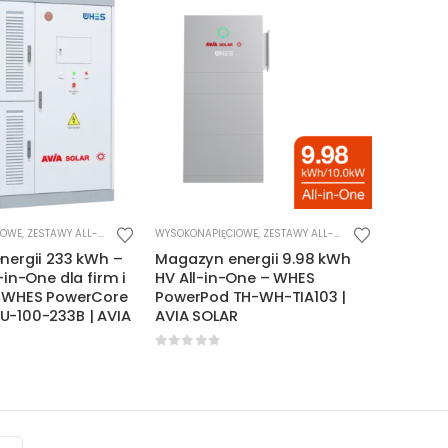
IOWE
,
ZESTAWY ALL-IN-ONE
WYSOKONAPIĘCIOWE
,
ZESTAWY ALL-IN-ONE
nergii 233 kWh –
Magazyn energii 9.98 kWh
-in-One dla firm i
HV All-in-One – WHES
 WHES PowerCore
PowerPod TH-WH-TIA103 |
-100-233B | AVIA
AVIA SOLAR
0
out of 5
5