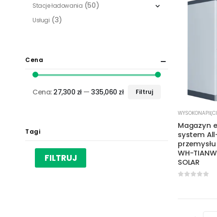
(50)
Stacje ładowania
(3)
Usługi
Cena
Cena:
27,300 zł
—
335,060 zł
Filtruj
Cena
Cena
min.
maks.
WYSOKONAPIĘC
Magazyn e
Tagi
system All
przemysłu
WH-TIANWU
FILTRUJ
SOLAR
0
out of 