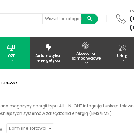
Z
(
Wszystkie kategorie
(
Akcesoria
Automatyka i
OZE
Usługi
samochodowe
energetyka
LL-IN-ONE
ne magazyny energii typu ALL-IN-ONE integrują funkcje falown
śniejszych systemów zarządzania energią (EMS/BMS).
g: