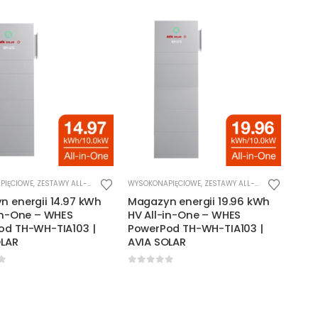
PIĘCIOWE
,
ZESTAWY ALL-IN-ONE
WYSOKONAPIĘCIOWE
,
ZESTAWY ALL-IN-ONE
 energii 14.97 kWh
Magazyn energii 19.96 kWh
in-One – WHES
HV All-in-One – WHES
od TH-WH-TIA103 |
PowerPod TH-WH-TIA103 |
OLAR
AVIA SOLAR
f 5
0
out of 5