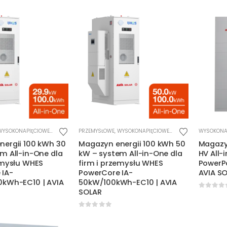
WYSOKONAPIĘCIOWE
,
ZESTAWY ALL-IN-ONE
PRZEMYSŁOWE
,
WYSOKONAPIĘCIOWE
,
ZESTAWY ALL-IN-ONE
WYSOKONA
ergii 100 kWh 30
Magazyn energii 100 kWh 50
Magazyn
m All-in-One dla
kW – system All-in-One dla
HV All-
emysłu WHES
firm i przemysłu WHES
PowerP
 IA-
PowerCore IA-
AVIA S
0kWh-EC10 | AVIA
50kW/100kWh-EC10 | AVIA
SOLAR
0
out o
5
0
out of 5