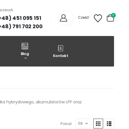
ADZWOŃ
0
+48) 451 095 151
Cześć!
+48) 791 702 200
Blog
Kontakt
ika hybrydowego, akumulatorów LFP oraz
Pokaż: