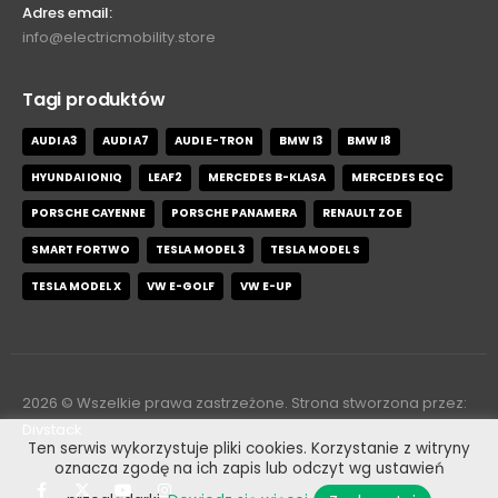
Adres email:
info@electricmobility.store
Tagi produktów
AUDI A3
AUDI A7
AUDI E-TRON
BMW I3
BMW I8
HYUNDAI IONIQ
LEAF2
MERCEDES B-KLASA
MERCEDES EQC
PORSCHE CAYENNE
PORSCHE PANAMERA
RENAULT ZOE
SMART FORTWO
TESLA MODEL 3
TESLA MODEL S
TESLA MODEL X
VW E-GOLF
VW E-UP
2026
© Wszelkie prawa zastrzeżone. Strona stworzona przez:
Divstack
Ten serwis wykorzystuje pliki cookies. Korzystanie z witryny
oznacza zgodę na ich zapis lub odczyt wg ustawień