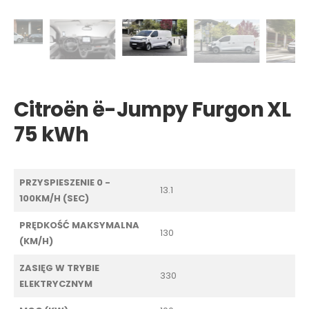
Citroën ë-Jumpy Furgon XL
75 kWh
PRZYSPIESZENIE 0 -
13.1
100KM/H (SEC)
PRĘDKOŚĆ MAKSYMALNA
130
(KM/H)
ZASIĘG W TRYBIE
330
ELEKTRYCZNYM