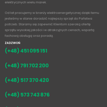
elektrycznych wielu marek.
Od lat pracujemy w branży elektroenergetycznej dzięki temu
jesteśmy w stanie doradzić najlepszy sprzęt do Państwa
potrzeb. Staramy się zapewnić Klientom szeroką ofertę
sprzętu wysokiej jakości i w atrakcyjnych cenach, wspartą
fachową obsługą oraz poradą.
ZADZWOŃ
(+48) 451 095 151
(+48) 791 702 200
(+48) 517 370 420
(+48) 573 743 876