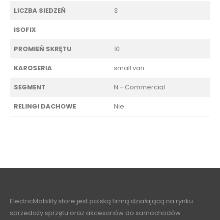
LICZBA SIEDZEŃ
3
ISOFIX
PROMIEŃ SKRĘTU
10
KAROSERIA
small van
SEGMENT
N - Commercial
RELINGI DACHOWE
Nie
ElectricMobility.store jest polską firmą działającą na rynku
sprzedaży sprzętu oraz akcesoriów do samochodów