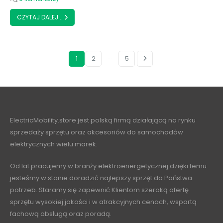
CZYTAJ DALEJ...
…
1
2
5
ElectricMobility.store jest polską firmą działającą na rynku
sprzedaży sprzętu oraz akcesoriów do samochodów
elektrycznych wielu marek.
Od lat pracujemy w branży elektroenergetycznej dzięki temu
jesteśmy w stanie doradzić najlepszy sprzęt do Państwa
potrzeb. Staramy się zapewnić Klientom szeroką ofertę
sprzętu wysokiej jakości i w atrakcyjnych cenach, wspartą
fachową obsługą oraz poradą.