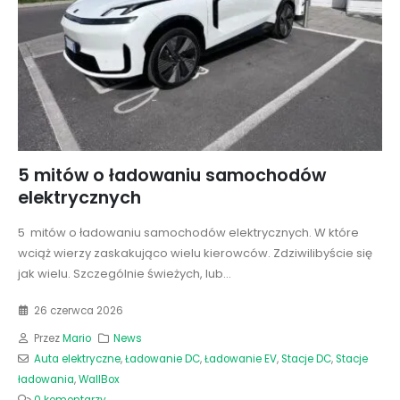
5 mitów o ładowaniu samochodów
elektrycznych
5 mitów o ładowaniu samochodów elektrycznych. W które
wciąż wierzy zaskakująco wielu kierowców. Zdziwilibyście się
jak wielu. Szczególnie świeżych, lub...
26 czerwca 2026
Przez
Mario
News
Auta elektryczne
,
Ładowanie DC
,
Ładowanie EV
,
Stacje DC
,
Stacje
ładowania
,
WallBox
0 komentarzy