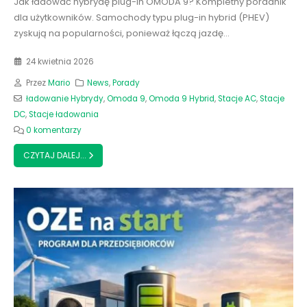
Jak ładować hybrydę plug-in OMODA 9? Kompletny poradnik
dla użytkowników. Samochody typu plug-in hybrid (PHEV)
zyskują na popularności, ponieważ łączą jazdę...
24 kwietnia 2026
Przez
Mario
News
,
Porady
ładowanie Hybrydy
,
Omoda 9
,
Omoda 9 Hybrid
,
Stacje AC
,
Stacje
DC
,
Stacje ładowania
0 komentarzy
CZYTAJ DALEJ...