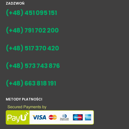
ZADZWOŃ
(+48) 451 095 151
(+48) 791 702 200
(+48) 517 370 420
(+48) 573 743 876
(+48) 663 818 191
METODY PŁATNOŚCI