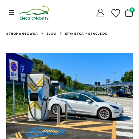
0
STRONA GŁÓWNA
BLOG
ETYKIETKA: -
STACJE DC