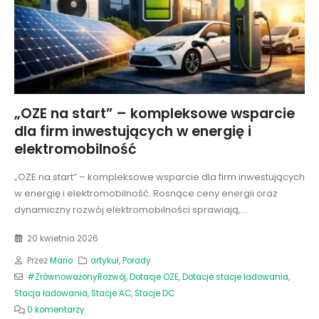
„OZE na start” – kompleksowe wsparcie
dla firm inwestujących w energię i
elektromobilność
„OZE na start” – kompleksowe wsparcie dla firm inwestujących
w energię i elektromobilność. Rosnące ceny energii oraz
dynamiczny rozwój elektromobilności sprawiają,...
20 kwietnia 2026
Przez
Mario
artykuł
,
Porady
#ZrównoważonyRozwój
,
Dotacje OZE
,
Dotacje stacje ładowania
,
Stacja ładowania
,
Stacje AC
,
Stacje DC
0 komentarzy