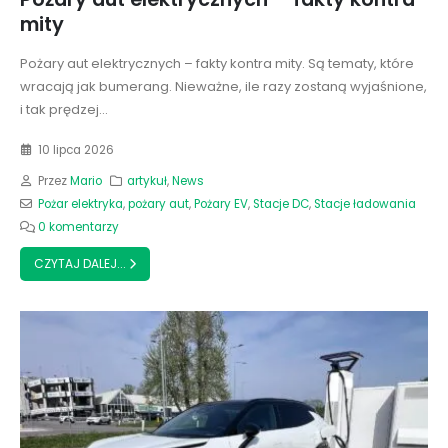
mity
Pożary aut elektrycznych – fakty kontra mity. Są tematy, które
wracają jak bumerang. Nieważne, ile razy zostaną wyjaśnione,
i tak prędzej...
10 lipca 2026
Przez
Mario
artykuł
,
News
Pożar elektryka
,
pożary aut
,
Pożary EV
,
Stacje DC
,
Stacje ładowania
0 komentarzy
CZYTAJ DALEJ...