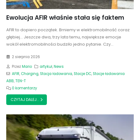
Ewolucja AFIR właśnie stała się faktem
AFIR to dopiero początek. Brniemy w elektromobilność coraz
głębiej... Jeszcze dwa, trzy lata temu, największe emocje
wokół elektromobilności budziło jedno pytanie. Czy...
2 sierpnia 2026
Przez
Mario
artykuł
,
News
AFIR
,
Charging
,
Stacja ładowania
,
Stacje DC
,
Stacje ładowania
ABB
,
TEN-T
0 komentarzy
CZYTAJ DALEJ...