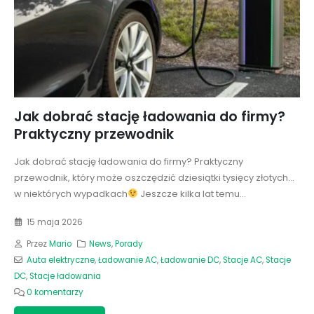
Jak dobrać stację ładowania do firmy?
Praktyczny przewodnik
Jak dobrać stację ładowania do firmy? Praktyczny
przewodnik, który może oszczędzić dziesiątki tysięcy złotych...
w niektórych wypadkach
Jeszcze kilka lat temu...
15 maja 2026
Przez
Mario
News
,
Porady
Auta elektryczne
,
Ładowanie AC
,
Ładowanie DC
,
Stacje AC
,
Stacje
DC
,
Stacje ładowania
0 komentarzy