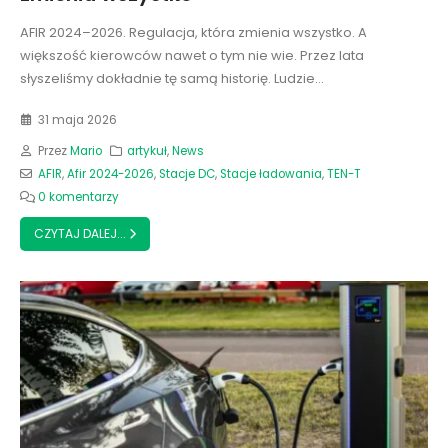
AFIR 2024–2026. Regulacja, która zmienia wszystko. A
większość kierowców nawet o tym nie wie. Przez lata
słyszeliśmy dokładnie tę samą historię. Ludzie...
31 maja 2026
Przez
Mario
artykuł
,
News
AFIR
,
Afir 2024-2026
,
Stacje DC
,
Stacje ładowania
,
TEN-T
0 komentarzy
CZYTAJ DALEJ...