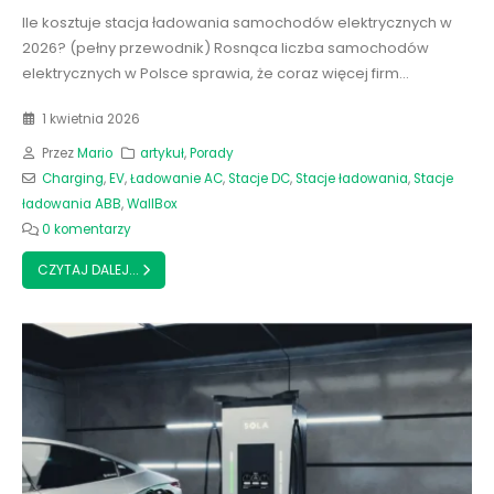
Ile kosztuje stacja ładowania samochodów elektrycznych w
2026? (pełny przewodnik) Rosnąca liczba samochodów
elektrycznych w Polsce sprawia, że coraz więcej firm...
1 kwietnia 2026
Przez
Mario
artykuł
,
Porady
Charging
,
EV
,
Ładowanie AC
,
Stacje DC
,
Stacje ładowania
,
Stacje
ładowania ABB
,
WallBox
0 komentarzy
CZYTAJ DALEJ...