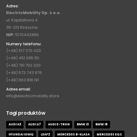
Adres:
ElectricMobility Sp. z o.o.
ul. Kapitałowa 4
35-213 Rzeszów
NIP:
5170442886
Numery telefonu:
(+48) 517 370 420
(+48) 451 095 151
(+48) 791 702 200
(+48) 573 743 876
(+48) 663 818 191
Adres email:
info@electricmobility.store
Tagi produktów
AUDI A3
AUDI A7
AUDI E-TRON
BMW I3
BMW I8
HYUNDAI IONIQ
LEAF2
MERCEDES B-KLASA
MERCEDES EQC