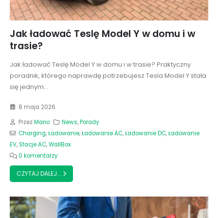
Jak ładować Teslę Model Y w domu i w
trasie?
Jak ładować Teslę Model Y w domu i w trasie? Praktyczny
poradnik, którego naprawdę potrzebujesz Tesla Model Y stała
się jednym...
8 maja 2026
Przez
Mario
News
,
Porady
Charging
,
Ładowanie
,
Ładowanie AC
,
Ładowanie DC
,
Ładowanie
EV
,
Stacje AC
,
WallBox
0 komentarzy
CZYTAJ DALEJ...