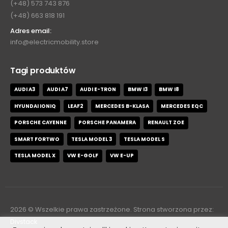
(+48) 573 743 876
(+48) 663 818 191
Adres email:
info@electricmobility.store
Tagi produktów
AUDI A3
AUDI A7
AUDI E-TRON
BMW I3
BMW I8
HYUNDAI IONIQ
LEAF2
MERCEDES B-KLASA
MERCEDES EQC
PORSCHE CAYENNE
PORSCHE PANAMERA
RENAULT ZOE
SMART FORTWO
TESLA MODEL 3
TESLA MODEL S
TESLA MODEL X
VW E-GOLF
VW E-UP
2026
© Wszelkie prawa zastrzeżone. Strona stworzona przez:
Divstack