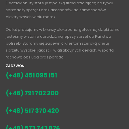
ElectricMobility.store jest polską firmą działającą na rynku
sprzedaży sprzętu oraz akcesoriów do samochodów
elektrycznych wielu marek.
Od lat pracujemy w branży elektroenergetycznej dzięki temu
jesteśmy w stanie doradzić najlepszy sprzęt do Państwa
potrzeb. Staramy się zapewnić Klientom szeroką ofertę
sprzętu wysokiej jakości i w atrakcyjnych cenach, wspartą
fachową obsługą oraz poradą.
ZADZWOŃ
(+48) 451 095 151
(+48) 791 702 200
(+48) 517 370 420
(+48) 573 743 876