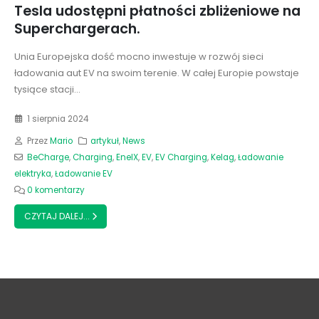
Tesla udostępni płatności zbliżeniowe na
Superchargerach.
Unia Europejska dość mocno inwestuje w rozwój sieci
ładowania aut EV na swoim terenie. W całej Europie powstaje
tysiące stacji...
1 sierpnia 2024
Przez
Mario
artykuł
,
News
BeCharge
,
Charging
,
EnelX
,
EV
,
EV Charging
,
Kelag
,
Ładowanie
elektryka
,
Ładowanie EV
0 komentarzy
CZYTAJ DALEJ...