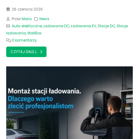
26 czerwca 2026
Przez
Mario
News
Auta elektryczne
,
Ładowanie DC
,
Ładowanie EV
,
Stacje DC
,
Stacje
ładowania
,
WallBox
0 komentarzy
CZYTAJ DALEJ...