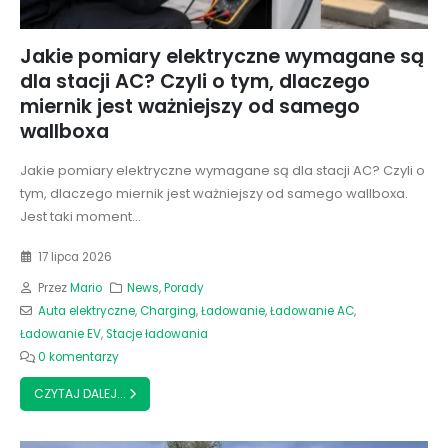
Jakie pomiary elektryczne wymagane są
dla stacji AC? Czyli o tym, dlaczego
miernik jest ważniejszy od samego
wallboxa
Jakie pomiary elektryczne wymagane są dla stacji AC? Czyli o
tym, dlaczego miernik jest ważniejszy od samego wallboxa.
Jest taki moment...
17 lipca 2026
Przez
Mario
News
,
Porady
Auta elektryczne
,
Charging
,
Ładowanie
,
Ładowanie AC
,
Ładowanie EV
,
Stacje ładowania
0 komentarzy
CZYTAJ DALEJ...