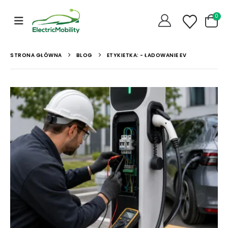
0
STRONA GŁÓWNA
BLOG
ETYKIETKA: -
ŁADOWANIE EV