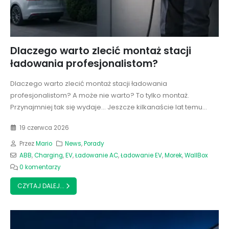
Dlaczego warto zlecić montaż stacji
ładowania profesjonalistom?
Dlaczego warto zlecić montaż stacji ładowania
profesjonalistom? A może nie warto? To tylko montaż.
Przynajmniej tak się wydaje... Jeszcze kilkanaście lat temu...
19 czerwca 2026
Przez
Mario
News
,
Porady
ABB
,
Charging
,
EV
,
Ładowanie AC
,
Ładowanie EV
,
Morek
,
WallBox
0 komentarzy
CZYTAJ DALEJ...