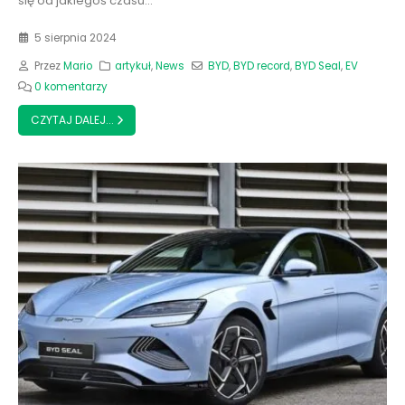
się od jakiegoś czasu...
5 sierpnia 2024
Przez
Mario
artykuł
,
News
BYD
,
BYD record
,
BYD Seal
,
EV
0 komentarzy
CZYTAJ DALEJ...