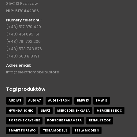
35-213 Rzeszów
NIP:
5170442886
Numery telefonu:
(+48) 517 370 420
(+48) 451 095 151
(+48) 791 702 200
(+48) 573 743 876
(+48) 663 818 191
Adres email:
info@electricmobility.store
Tagi produktów
AUDI A3
AUDI A7
AUDI E-TRON
BMW I3
BMW I8
HYUNDAI IONIQ
LEAF2
MERCEDES B-KLASA
MERCEDES EQC
PORSCHE CAYENNE
PORSCHE PANAMERA
RENAULT ZOE
SMART FORTWO
TESLA MODEL 3
TESLA MODEL S