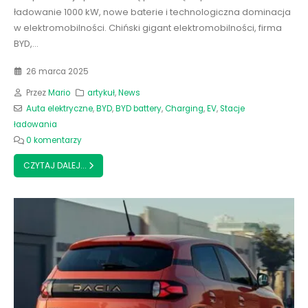
ładowanie 1000 kW, nowe baterie i technologiczna dominacja
w elektromobilności. Chiński gigant elektromobilności, firma
BYD,...
26 marca 2025
Przez
Mario
artykuł
,
News
Auta elektryczne
,
BYD
,
BYD battery
,
Charging
,
EV
,
Stacje
ładowania
0 komentarzy
CZYTAJ DALEJ...