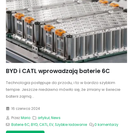
BYD i CATL wprowadzają baterie 6C
Technologia postępuje do przodu, i to w bardzo szybkim
tempie. Jeszcze niedawno mówiło się, że zmiany w świecie
baterii zajmą...
16 czerwca 2024
Przez
Mario
artykuł
,
News
Baterie 6C
,
BYD
,
CATL
,
EV
,
Szybkie ładowanie
0 komentarzy