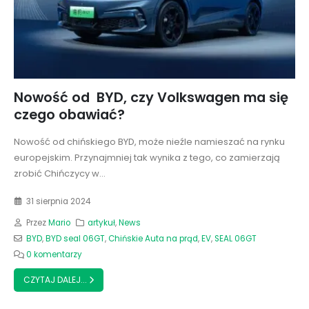
Nowość od BYD, czy Volkswagen ma się
czego obawiać?
Nowość od chińskiego BYD, może nieźle namieszać na rynku
europejskim. Przynajmniej tak wynika z tego, co zamierzają
zrobić Chińczycy w...
31 sierpnia 2024
Przez
Mario
artykuł
,
News
BYD
,
BYD seal 06GT
,
Chińskie Auta na prąd
,
EV
,
SEAL 06GT
0 komentarzy
CZYTAJ DALEJ...