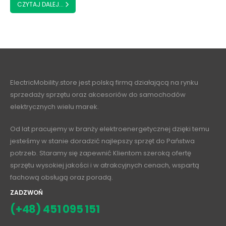
CZYTAJ DALEJ...
ElectricMobility.store jest polską firmą działającą na rynku
sprzedaży sprzętu oraz akcesoriów do samochodów
elektrycznych wielu marek.
Od lat pracujemy w branży elektroenergetycznej dzięki temu
jesteśmy w stanie doradzić najlepszy sprzęt do Państwa
potrzeb. Staramy się zapewnić Klientom szeroką ofertę
sprzętu wysokiej jakości i w atrakcyjnych cenach, wspartą
fachową obsługą oraz poradą.
ZADZWOŃ
(+48) 451 095 151