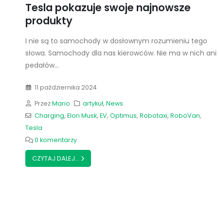
Tesla pokazuje swoje najnowsze
produkty
I nie są to samochody w dosłownym rozumieniu tego
słowa. Samochody dla nas kierowców. Nie ma w nich ani
pedałów...
11 października 2024
Przez
Mario
artykuł
,
News
Charging
,
Elon Musk
,
EV
,
Optimus
,
Robotaxi
,
RoboVan
,
Tesla
0 komentarzy
CZYTAJ DALEJ...