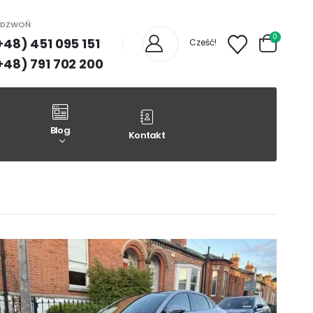
ADZWOŃ
0
+48) 451 095 151
Cześć!
+48) 791 702 200
Blog
Kontakt