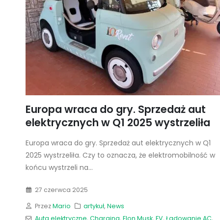
Europa wraca do gry. Sprzedaż aut
elektrycznych w Q1 2025 wystrzeliła
Europa wraca do gry. Sprzedaż aut elektrycznych w Q1
2025 wystrzeliła. Czy to oznacza, że elektromobilność w
końcu wystrzeli na...
27 czerwca 2025
Przez
Mario
artykuł
,
News
Auta elektryczne
,
Charging
,
Elon Musk
,
EV
,
Ładowanie AC
,