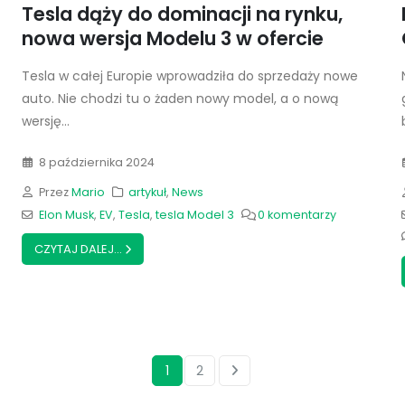
Tesla dąży do dominacji na rynku,
nowa wersja Modelu 3 w ofercie
Tesla w całej Europie wprowadziła do sprzedaży nowe
auto. Nie chodzi tu o żaden nowy model, a o nową
wersję...
8 października 2024
Przez
Mario
artykuł
,
News
Elon Musk
,
EV
,
Tesla
,
tesla Model 3
0 komentarzy
CZYTAJ DALEJ...
1
2