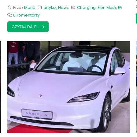
Przez
Mario
artykuł
,
News
Charging
,
Elon Musk
,
EV
0 komentarzy
CZYTAJ DALEJ...