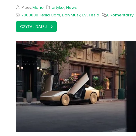
Przez
Mario
artykuł
,
News
7000000 Tesla Cars
,
Elon Musk
,
EV
,
Tesla
0 komentarzy
CZYTAJ DALEJ...