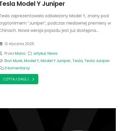
Tesla Model Y Juniper
Tesla zaprezentowała odświeżony Model Y, znany pod
kryptonimem “Juniper”, podczas niedawnej premiery w
Chinach. Nowa wersja pojazdu jest już dostępna...
12 stycznia 2025
Przez
Mario
artykuł
,
News
Elon Musk
,
Model Y
,
Model Y Juniper
,
Tesla
,
Tesla Juniper
0 komentarzy
CZYTAJ DALEJ...