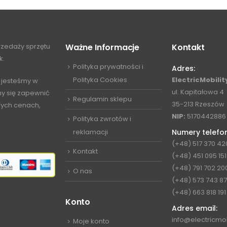
przedaży sprzętu
Ważne Informacje
Kontakt
k.
Polityka prywatności i
Adres:
Polityka Cookies
ElectricMobility
 jesteśmy w
ul. Kapitałowa 4
my się zapewnić
Regulamin sklepu
35-213 Rzeszów
jnych cenach,
NIP:
5170442886
Polityka zwrotów i
reklamacji
Numery telefo
(+48) 517 370 42
Kontakt
(+48) 451 095 151
(+48) 791 702 20
O nas
(+48) 573 743 8
(+48) 663 818 191
Konto
Adres email:
info@electricmob
Moje konto