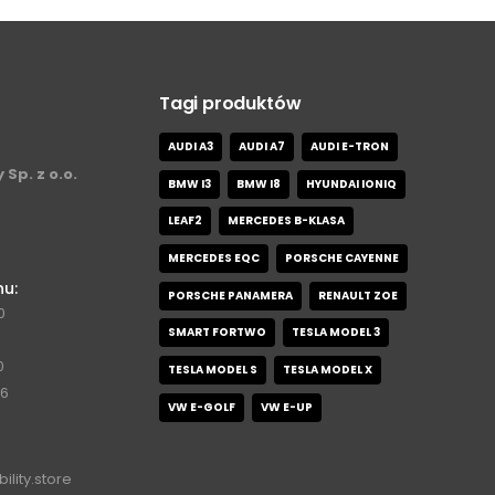
Tagi produktów
AUDI A3
AUDI A7
AUDI E-TRON
 Sp. z o.o.
BMW I3
BMW I8
HYUNDAI IONIQ
LEAF2
MERCEDES B-KLASA
MERCEDES EQC
PORSCHE CAYENNE
nu:
PORSCHE PANAMERA
RENAULT ZOE
0
SMART FORTWO
TESLA MODEL 3
0
TESLA MODEL S
TESLA MODEL X
76
VW E-GOLF
VW E-UP
ility.store