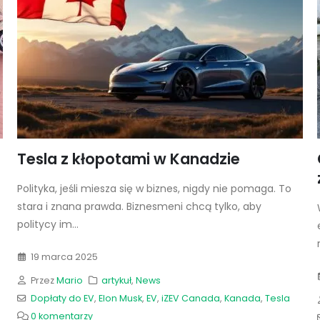
Tesla z kłopotami w Kanadzie
Polityka, jeśli miesza się w biznes, nigdy nie pomaga. To
stara i znana prawda. Biznesmeni chcą tylko, aby
politycy im...
19 marca 2025
Przez
Mario
artykuł
,
News
Dopłaty do EV
,
Elon Musk
,
EV
,
iZEV Canada
,
Kanada
,
Tesla
0 komentarzy