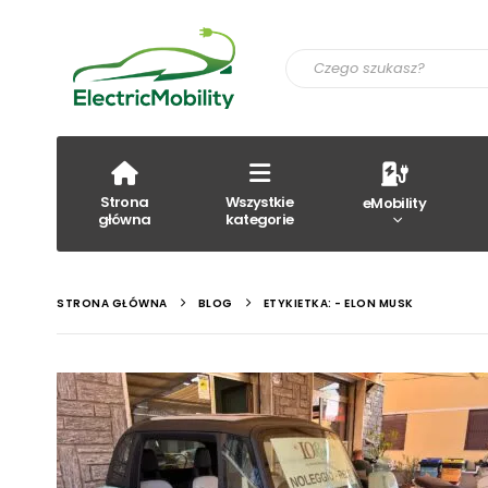
Strona
Wszystkie
eMobility
główna
kategorie
STRONA GŁÓWNA
BLOG
ETYKIETKA: -
ELON MUSK