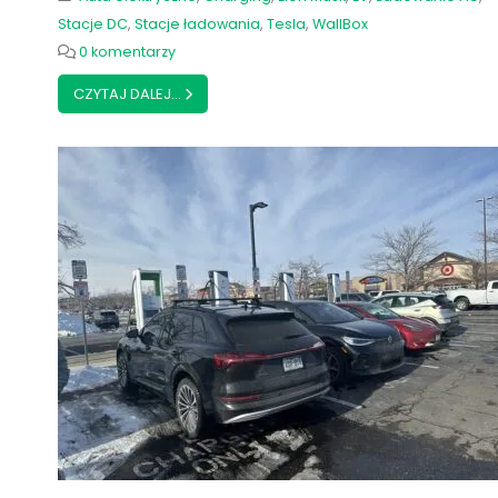
Stacje DC
,
Stacje ładowania
,
Tesla
,
WallBox
0 komentarzy
CZYTAJ DALEJ...