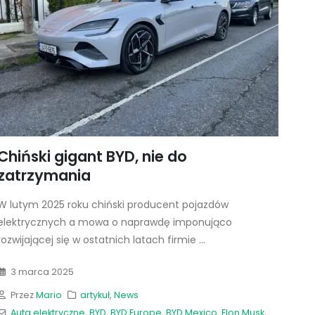
Chiński gigant BYD, nie do
zatrzymania
W lutym 2025 roku chiński producent pojazdów
elektrycznych a mowa o naprawdę imponująco
rozwijającej się w ostatnich latach firmie ...
3 marca 2025
Przez
Mario
artykuł
,
News
Auta elektryczne
,
BYD
,
BYD Europe
,
BYD Mexico
,
Elon Musk
,