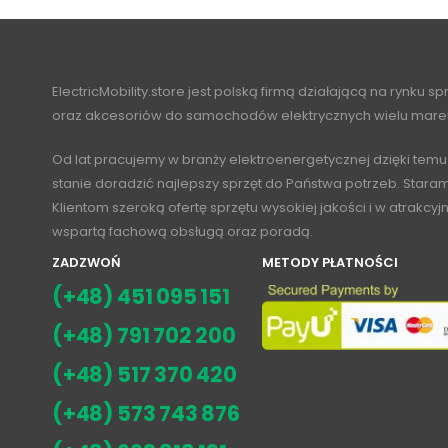
ElectricMobility.store jest polską firmą działającą na rynku s
oraz akcesoriów do samochodów elektrycznych wielu mare
Od lat pracujemy w branży elektroenergetycznej dzięki temu
stanie doradzić najlepszy sprzęt do Państwa potrzeb. Stara
Klientom szeroką ofertę sprzętu wysokiej jakości i w atrakcy
wspartą fachową obsługą oraz poradą.
ZADZWOŃ
METODY PŁATNOŚCI
(+48) 451 095 151
(+48) 791 702 200
(+48) 517 370 420
(+48) 573 743 876