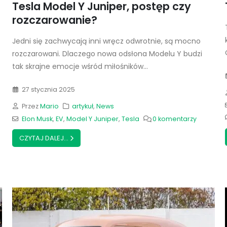
Tesla Model Y Juniper, postęp czy
rozczarowanie?
Jedni się zachwycają inni wręcz odwrotnie, są mocno
rozczarowani. Dlaczego nowa odsłona Modelu Y budzi
tak skrajne emocje wśród miłośników...
27 stycznia 2025
Przez
Mario
artykuł
,
News
Elon Musk
,
EV
,
Model Y Juniper
,
Tesla
0 komentarzy
CZYTAJ DALEJ...