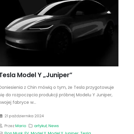
Tesla Model Y „Juniper”
Doniesienia z Chin mówią o tym, że Tesla przygotowuje
się do rozpoczęcia produkcji próbnej Modelu Y Juniper,
swojej fabryce w...
21 października 2024
Przez
Mario
artykuł
,
News
Elon Musk
,
EV
,
Model Y
,
Model Y Juniper
,
Tesla