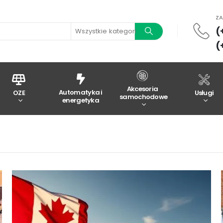
Z
(
Wszystkie kategorie
(
Akcesoria
Automatyka i
OZE
Usługi
samochodowe
energetyka