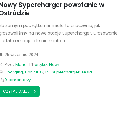
Nowy Sypercharger powstanie w
Ostródzie
Na samym początku nie miało to znaczenia, jak
głosowaliśmy na nowe stacje Supercharger. Głosowanie
budziło emocje, ale nie miało to...
25 września 2024
Przez
Mario
artykuł
,
News
Charging
,
Elon Musk
,
EV
,
Supercharger
,
Tesla
0 komentarzy
CZYTAJ DALEJ...