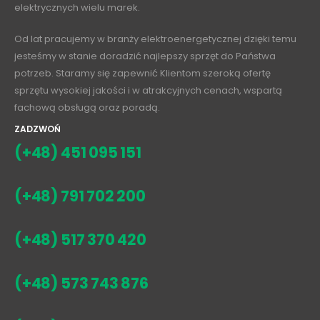
elektrycznych wielu marek.
Od lat pracujemy w branży elektroenergetycznej dzięki temu
jesteśmy w stanie doradzić najlepszy sprzęt do Państwa
potrzeb. Staramy się zapewnić Klientom szeroką ofertę
sprzętu wysokiej jakości i w atrakcyjnych cenach, wspartą
fachową obsługą oraz poradą.
ZADZWOŃ
(+48) 451 095 151
(+48) 791 702 200
(+48) 517 370 420
(+48) 573 743 876