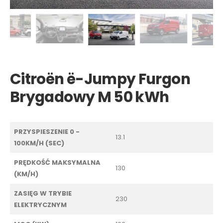
Citroën ë-Jumpy Furgon
Brygadowy M 50 kWh
PRZYSPIESZENIE 0 -
13.1
100KM/H (SEC)
PRĘDKOŚĆ MAKSYMALNA
130
(KM/H)
ZASIĘG W TRYBIE
230
ELEKTRYCZNYM