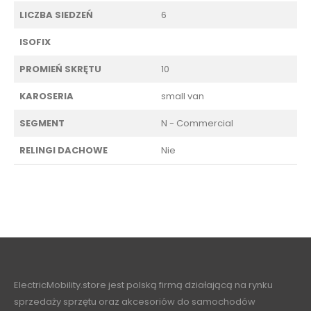
LICZBA SIEDZEŃ
6
ISOFIX
PROMIEŃ SKRĘTU
10
KAROSERIA
small van
SEGMENT
N - Commercial
RELINGI DACHOWE
Nie
ElectricMobility.store jest polską firmą działającą na rynku
sprzedaży sprzętu oraz akcesoriów do samochodów