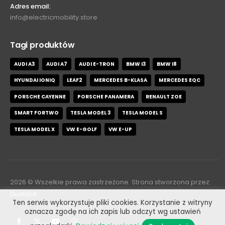
Adres email:
info@electricmobility.store
Tagi produktów
AUDI A3
AUDI A7
AUDI E-TRON
BMW I3
BMW I8
HYUNDAI IONIQ
LEAF2
MERCEDES B-KLASA
MERCEDES EQC
PORSCHE CAYENNE
PORSCHE PANAMERA
RENAULT ZOE
SMART FORTWO
TESLA MODEL 3
TESLA MODEL S
TESLA MODEL X
VW E-GOLF
VW E-UP
2026
© Wszelkie prawa zastrzeżone. Strona stworzona przez:
Divstack
Ten serwis wykorzystuje pliki cookies. Korzystanie z witryny
oznacza zgodę na ich zapis lub odczyt wg ustawień