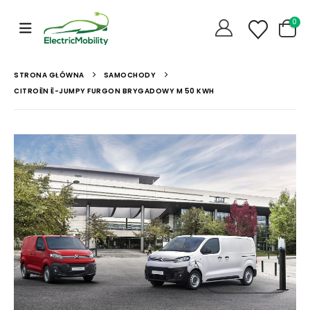
0
STRONA GŁÓWNA
SAMOCHODY
CITROËN Ë-JUMPY FURGON BRYGADOWY M 50 KWH