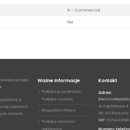
N - Commercial
Nie
przedaży sprzętu
Ważne Informacje
Kontakt
k.
Polityka prywatności i
Adres:
Polityka Cookies
ElectricMobility
 jesteśmy w
ul. Kapitałowa 4
my się zapewnić
Regulamin sklepu
35-213 Rzeszów
jnych cenach,
NIP:
5170442886
Polityka zwrotów i
reklamacji
Numery telefo