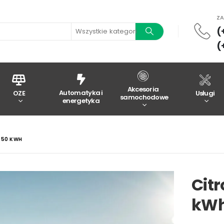
Z
(
Wszystkie kategorie
(
Akcesoria
Automatyka i
OZE
Usługi
samochodowe
energetyka
 50 KWH
Cit
kW