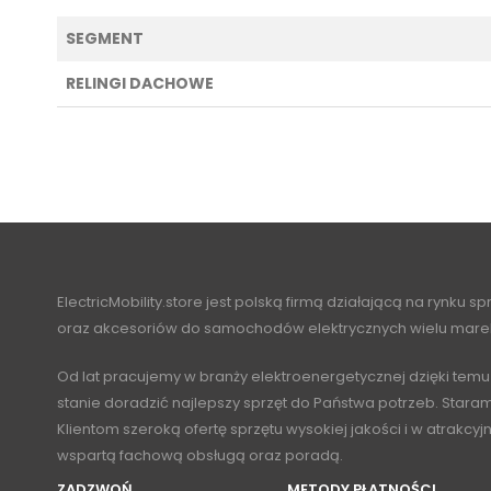
SEGMENT
RELINGI DACHOWE
ElectricMobility.store jest polską firmą działającą na rynku s
oraz akcesoriów do samochodów elektrycznych wielu mare
Od lat pracujemy w branży elektroenergetycznej dzięki temu
stanie doradzić najlepszy sprzęt do Państwa potrzeb. Stara
Klientom szeroką ofertę sprzętu wysokiej jakości i w atrakcy
wspartą fachową obsługą oraz poradą.
ZADZWOŃ
METODY PŁATNOŚCI