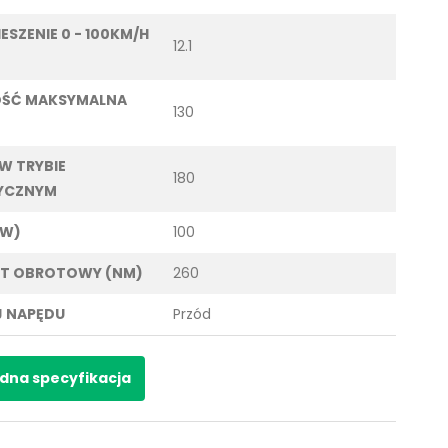
ESZENIE 0 - 100KM/H
12.1
OŚĆ MAKSYMALNA
130
 W TRYBIE
180
YCZNYM
KW)
100
T OBROTOWY (NM)
260
 NAPĘDU
Przód
dna specyfikacja