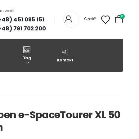
ADZWOŃ
0
+48) 451 095 151
Cześć!
+48) 791 702 200
Blog
Kontakt
roen e-SpaceTourer XL 50
h