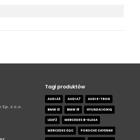
Tagi produktów
AUDI A3
AUDI A7
AUDI E-TRON
 Sp. z o.o.
BMW I3
BMW I8
HYUNDAI IONIQ
LEAF2
MERCEDES B-KLASA
MERCEDES EQC
PORSCHE CAYENNE
nu: