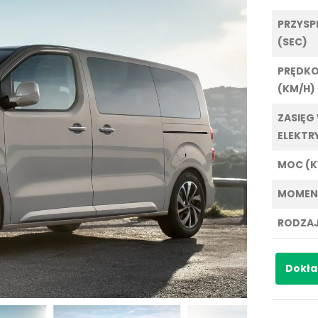
PRZYSPI
(SEC)
PRĘDK
(KM/H)
ZASIĘG
ELEKTR
MOC (
MOMEN
RODZAJ
Dokła