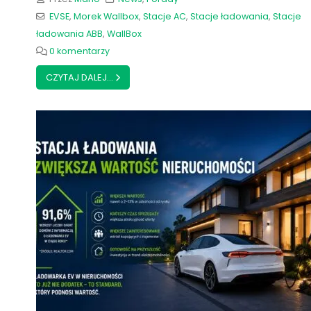
EVSE
,
Morek Wallbox
,
Stacje AC
,
Stacje ładowania
,
Stacje
ładowania ABB
,
WallBox
0 komentarzy
CZYTAJ DALEJ...