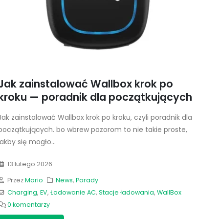
Jak zainstalować Wallbox krok po
kroku — poradnik dla początkujących
Jak zainstalować Wallbox krok po kroku, czyli poradnik dla
początkujących. bo wbrew pozorom to nie takie proste,
jakby się mogło...
13 lutego 2026
Przez
Mario
News
,
Porady
Charging
,
EV
,
Ładowanie AC
,
Stacje ładowania
,
WallBox
0 komentarzy