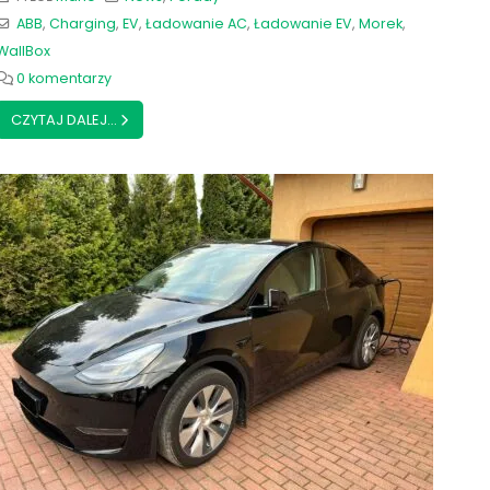
ABB
,
Charging
,
EV
,
Ładowanie AC
,
Ładowanie EV
,
Morek
,
WallBox
0 komentarzy
CZYTAJ DALEJ...