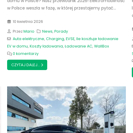
domu w Polsce? Nasz przewodnik 2026! Elektromobilność
w Polsce weszła w fazę, w której przestajemy pytać...
10 kwietnia 2026
Przez
Mario
News
,
Porady
Auta elektryczne
,
Charging
,
EVSE
,
Ile kosztuje ładowanie
EV w domu
,
Koszty ładowania
,
Ładowanie AC
,
WallBox
0 komentarzy
CZYTAJ DALEJ...