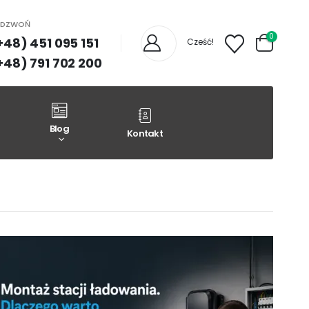
ADZWOŃ
0
+48) 451 095 151
Cześć!
+48) 791 702 200
Blog
Kontakt