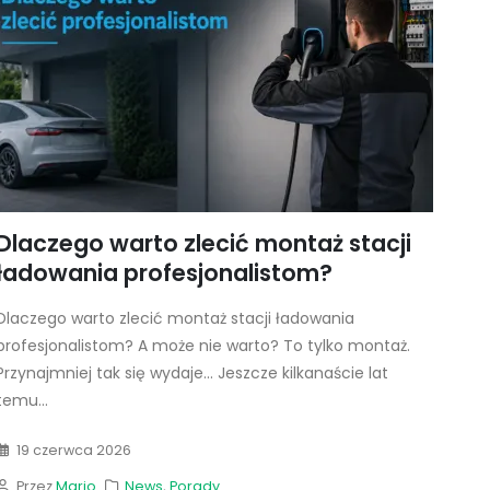
Dlaczego warto zlecić montaż stacji
ładowania profesjonalistom?
Dlaczego warto zlecić montaż stacji ładowania
profesjonalistom? A może nie warto? To tylko montaż.
Przynajmniej tak się wydaje... Jeszcze kilkanaście lat
temu...
19 czerwca 2026
Przez
Mario
News
,
Porady