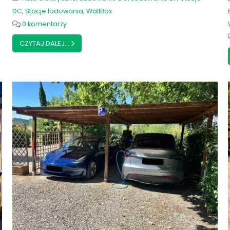
DC
,
Stacje ładowania
,
WallBox
0 komentarzy
CZYTAJ DALEJ...