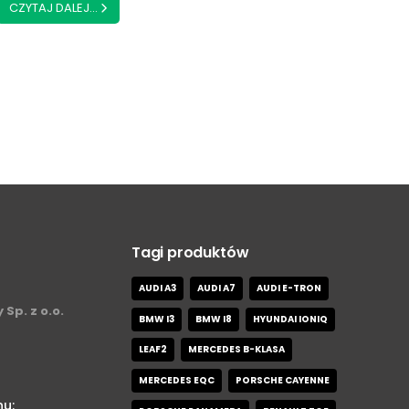
CZYTAJ DALEJ...
Tagi produktów
AUDI A3
AUDI A7
AUDI E-TRON
 Sp. z o.o.
BMW I3
BMW I8
HYUNDAI IONIQ
LEAF2
MERCEDES B-KLASA
MERCEDES EQC
PORSCHE CAYENNE
nu: