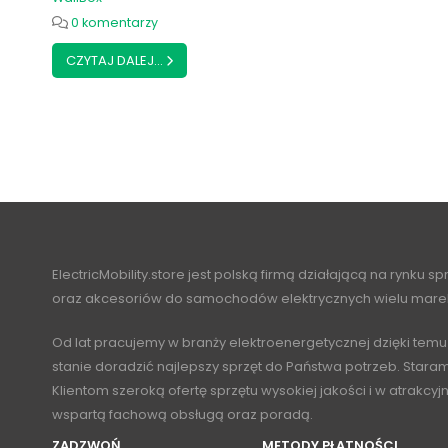
0 komentarzy
CZYTAJ DALEJ...
ElectricMobility.store jest polską firmą działającą na rynku s
oraz akcesoriów do samochodów elektrycznych wielu mare
Od lat pracujemy w branży elektroenergetycznej dzięki temu
stanie doradzić najlepszy sprzęt do Państwa potrzeb. Stara
Klientom szeroką ofertę sprzętu wysokiej jakości i w atrakcy
wspartą fachową obsługą oraz poradą.
ZADZWOŃ
METODY PŁATNOŚCI