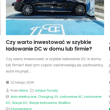
Czy warto inwestować w szybkie
ładowanie DC w domu lub firmie?
Czy warto inwestować w szybkie ładowanie DC w domu
lub firmie? Nad tym często zastanawiają się użytkownicy
auta na prąd....
22 lutego 2026
Przez
Mario
artykuł
,
Porady
Auta elektryczne
,
Charging
,
EV
,
Ładowanie AC
,
Ładowanie
DC
,
Stacje DC
,
Stacje ładowania
,
WallBox
0 komentarzy