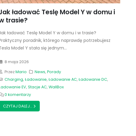
Jak ładować Teslę Model Y w domu i
w trasie?
Jak ładować Teslę Model Y w domu i w trasie?
Praktyczny poradnik, którego naprawdę potrzebujesz
Tesla Model Y stała się jednym...
8 maja 2026
Przez
Mario
News
,
Porady
Charging
,
Ładowanie
,
Ładowanie AC
,
Ładowanie DC
,
Ładowanie EV
,
Stacje AC
,
WallBox
0 komentarzy
CZYTAJ DALEJ...