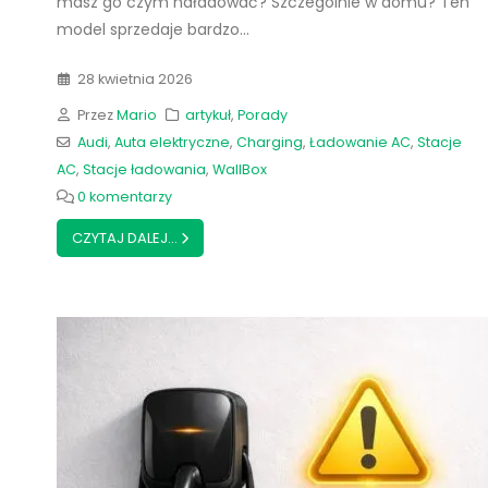
masz go czym naładować? Szczególnie w domu? Ten
model sprzedaje bardzo...
28 kwietnia 2026
Przez
Mario
artykuł
,
Porady
Audi
,
Auta elektryczne
,
Charging
,
Ładowanie AC
,
Stacje
AC
,
Stacje ładowania
,
WallBox
0 komentarzy
CZYTAJ DALEJ...