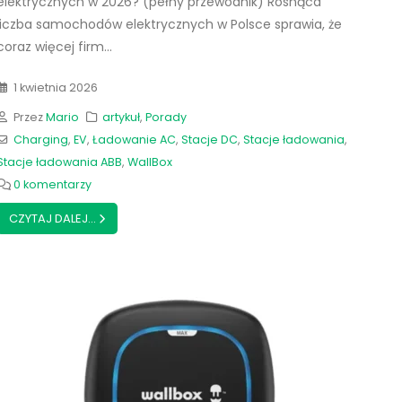
elektrycznych w 2026? (pełny przewodnik) Rosnąca
liczba samochodów elektrycznych w Polsce sprawia, że
coraz więcej firm...
1 kwietnia 2026
Przez
Mario
artykuł
,
Porady
Charging
,
EV
,
Ładowanie AC
,
Stacje DC
,
Stacje ładowania
,
Stacje ładowania ABB
,
WallBox
0 komentarzy
CZYTAJ DALEJ...