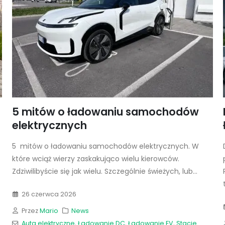
5 mitów o ładowaniu samochodów
elektrycznych
5 mitów o ładowaniu samochodów elektrycznych. W
które wciąż wierzy zaskakująco wielu kierowców.
Zdziwilibyście się jak wielu. Szczególnie świeżych, lub...
26 czerwca 2026
Przez
Mario
News
Auta elektryczne
,
Ładowanie DC
,
Ładowanie EV
,
Stacje