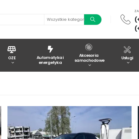
Z
(
Wszystkie kategorie
(
Akcesoria
Automatyka i
OZE
Usługi
samochodowe
energetyka