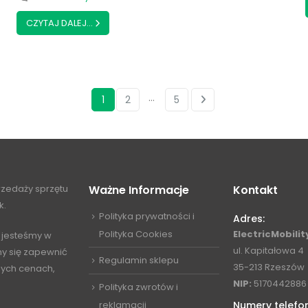
CZYTAJ DALEJ...
…
1
2
5
przedaży sprzętu
Ważne Informacje
Kontakt
k.
Polityka prywatności i
Adres:
Polityka Cookies
ElectricMobility
 jesteśmy w
ul. Kapitałowa 4
my się zapewnić
Regulamin sklepu
35-213 Rzeszów
jnych cenach,
NIP:
5170442886
Polityka zwrotów i
reklamacji
Numery telefo