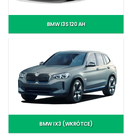
BMW I3S 120 AH
BMW IX3 (WKRÓTCE)