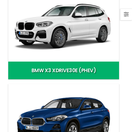
BMW X3 XDRIVE30E (PHEV)