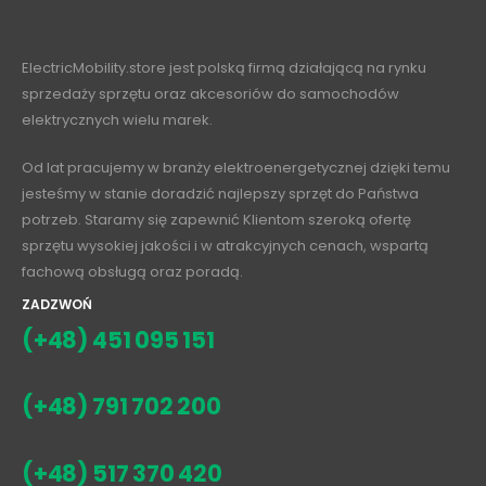
ElectricMobility.store jest polską firmą działającą na rynku
sprzedaży sprzętu oraz akcesoriów do samochodów
elektrycznych wielu marek.
Od lat pracujemy w branży elektroenergetycznej dzięki temu
jesteśmy w stanie doradzić najlepszy sprzęt do Państwa
potrzeb. Staramy się zapewnić Klientom szeroką ofertę
sprzętu wysokiej jakości i w atrakcyjnych cenach, wspartą
fachową obsługą oraz poradą.
ZADZWOŃ
(+48) 451 095 151
(+48) 791 702 200
(+48) 517 370 420