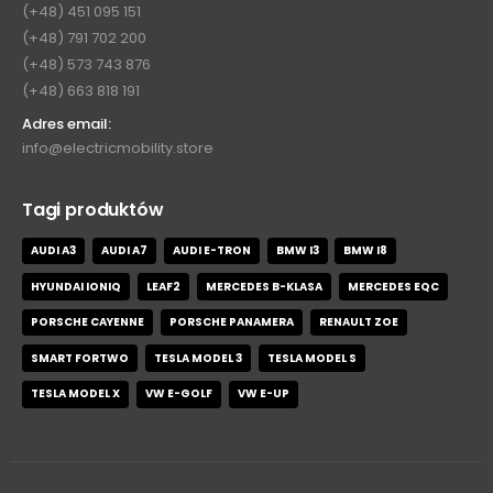
(+48) 451 095 151
(+48) 791 702 200
(+48) 573 743 876
(+48) 663 818 191
Adres email:
info@electricmobility.store
Tagi produktów
AUDI A3
AUDI A7
AUDI E-TRON
BMW I3
BMW I8
HYUNDAI IONIQ
LEAF2
MERCEDES B-KLASA
MERCEDES EQC
PORSCHE CAYENNE
PORSCHE PANAMERA
RENAULT ZOE
SMART FORTWO
TESLA MODEL 3
TESLA MODEL S
TESLA MODEL X
VW E-GOLF
VW E-UP