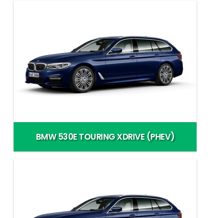
BMW 530E TOURING XDRIVE (PHEV)