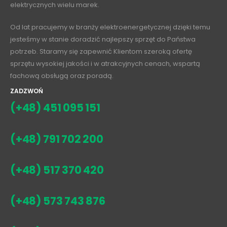
elektrycznych wielu marek.
Od lat pracujemy w branży elektroenergetycznej dzięki temu
jesteśmy w stanie doradzić najlepszy sprzęt do Państwa
potrzeb. Staramy się zapewnić Klientom szeroką ofertę
sprzętu wysokiej jakości i w atrakcyjnych cenach, wspartą
fachową obsługą oraz poradą.
ZADZWOŃ
(+48) 451 095 151
(+48) 791 702 200
(+48) 517 370 420
(+48) 573 743 876