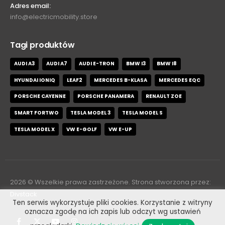
Adres email:
info@electricmobility.store
Tagi produktów
AUDI A3
AUDI A7
AUDI E-TRON
BMW I3
BMW I8
HYUNDAI IONIQ
LEAF2
MERCEDES B-KLASA
MERCEDES EQC
PORSCHE CAYENNE
PORSCHE PANAMERA
RENAULT ZOE
SMART FORTWO
TESLA MODEL 3
TESLA MODEL S
TESLA MODEL X
VW E-GOLF
VW E-UP
2026
© Wszelkie prawa zastrzeżone. Strona stworzona przez:
Divstack
Ten serwis wykorzystuje pliki cookies. Korzystanie z witryny
oznacza zgodę na ich zapis lub odczyt wg ustawień