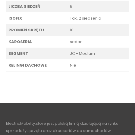
LICZBA SIEDZEŃ
5
ISOFIX
Tak, 2 siedzenia
PROMIEŃ SKRĘTU
10
KAROSERIA
sedan
SEGMENT
JC - Medium
RELINGI DACHOWE
Nie
ElectricMobility.store jest polską firmą działającą na rynku
sprzedaży sprzętu oraz akcesoriów do samochodów