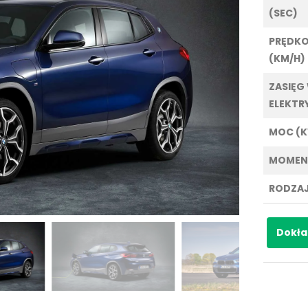
(SEC)
PRĘDK
(KM/H)
ZASIĘG
ELEKTR
MOC (
MOMEN
RODZAJ
Dokła