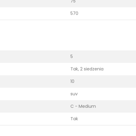
75
570
5
Tak, 2 siedzenia
10
suv
C - Medium
Tak