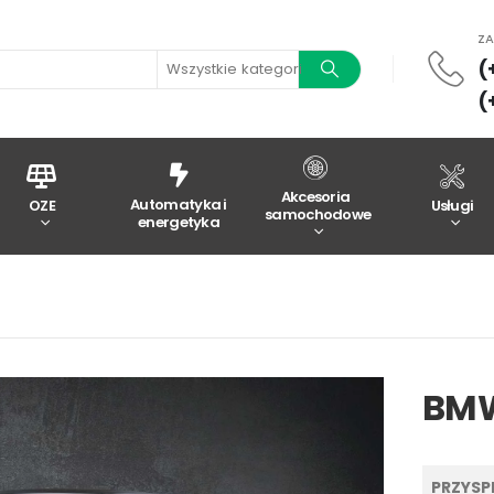
Z
(
Wszystkie kategorie
(
Akcesoria
Automatyka i
OZE
Usługi
samochodowe
energetyka
BMW
PRZYSPI