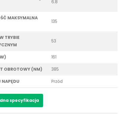
6.8
OŚĆ MAKSYMALNA
135
 W TRYBIE
53
YCZNYM
KW)
161
T OBROTOWY (NM)
385
 NAPĘDU
Przód
dna specyfikacja