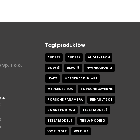
Tagi produktów
AUDI A3
AUDI A7
AUDI E-TRON
 Sp. z o.o.
BMW I3
BMW I8
HYUNDAI IONIQ
LEAF2
MERCEDES B-KLASA
MERCEDES EQC
PORSCHE CAYENNE
nu:
PORSCHE PANAMERA
RENAULT ZOE
0
SMART FORTWO
TESLA MODEL 3
0
TESLA MODEL S
TESLA MODEL X
76
VW E-GOLF
VW E-UP