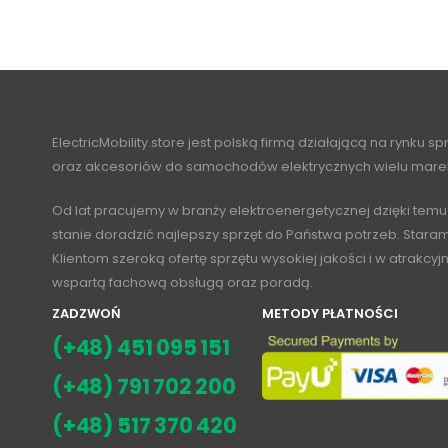
ElectricMobility.store jest polską firmą działającą na rynku s
oraz akcesoriów do samochodów elektrycznych wielu mare
Od lat pracujemy w branży elektroenergetycznej dzięki temu
stanie doradzić najlepszy sprzęt do Państwa potrzeb. Stara
Klientom szeroką ofertę sprzętu wysokiej jakości i w atrakcy
wspartą fachową obsługą oraz poradą.
ZADZWOŃ
METODY PŁATNOŚCI
(+48) 451 095 151
(+48) 791 702 200
(+48) 517 370 420