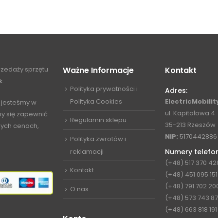
przedaży sprzętu
Ważne Informacje
Kontakt
k.
Polityka prywatności i
Adres:
Polityka Cookies
ElectricMobility
 jesteśmy w
ul. Kapitałowa 4
my się zapewnić
Regulamin sklepu
35-213 Rzeszów
jnych cenach,
NIP:
5170442886
Polityka zwrotów i
reklamacji
Numery telefo
(+48) 517 370 42
Kontakt
(+48) 451 095 151
(+48) 791 702 20
O nas
(+48) 573 743 8
(+48) 663 818 191