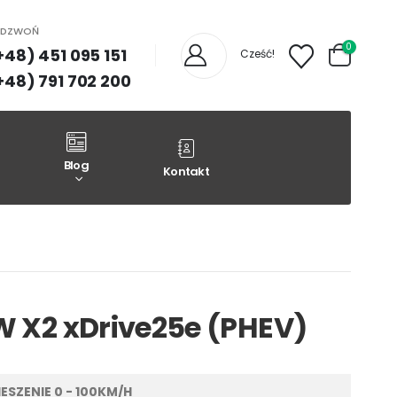
ADZWOŃ
0
+48) 451 095 151
Cześć!
+48) 791 702 200
Blog
Kontakt
 X2 xDrive25e (PHEV)
ESZENIE 0 - 100KM/H