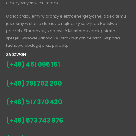
elektrycznych wielu marek.
Od lat pracujemy w branży elektroenergetycznej dzięki temu
jesteśmy w stanie doradzić najlepszy sprzęt do Państwa
potrzeb. Staramy się zapewnić Klientom szeroką ofertę
sprzętu wysokiej jakości i w atrakcyjnych cenach, wspartą
fachową obsługą oraz poradą.
ZADZWOŃ
(+48) 451 095 151
(+48) 791 702 200
(+48) 517 370 420
(+48) 573 743 876