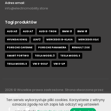
Adres email:
info@electricmobility.store
Tagi produktów
AUDI A3
AUDI A7
AUDI E-TRON
BMW I3
BMW I8
HYUNDAI IONIQ
LEAF2
MERCEDES B-KLASA
MERCEDES EQC
PORSCHE CAYENNE
PORSCHE PANAMERA
RENAULT ZOE
SMART FORTWO
TESLA MODEL 3
TESLA MODEL S
TESLA MODEL X
VW E-GOLF
VW E-UP
2026
© Wszelkie prawa zastrzeżone. Strona stworzona przez:
Divstack
Ten serwis wykorzystuje pliki cookies. Korzystanie z witryny
oznacza zgodę na ich zapis lub odczyt wg ustawień