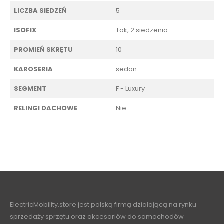
LICZBA SIEDZEŃ
5
ISOFIX
Tak, 2 siedzenia
PROMIEŃ SKRĘTU
10
KAROSERIA
sedan
SEGMENT
F - Luxury
RELINGI DACHOWE
Nie
ElectricMobility.store jest polską firmą działającą na rynku
sprzedaży sprzętu oraz akcesoriów do samochodów