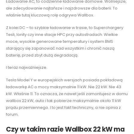
Ładowanie AC, to codzienne ładowanie domowe. Wolniejsze,
ale zdecydowanie najtańsze i najzdrowsze dla baterii. To
właśnie tutaj kluczową rolę odgrywa Wallbox.
Z kolei DC – to szybkie ładowanie w trasie, to Superchargery
Tesli, Ionity czy inne stacje HPC przy autostradach. Wielkie
moce, wysokie generowane temperatury i system BMS
starający się zapanować nad wszystkim i chronić naszą
baterię, przed zbyt dużą degradacją.
I teraz najważniejsze.
Tesla Model Y w europejskich wersjach posiada pokładową
ładowarkę AC o mocy maksymalnie 11 kW. Nie 22 kW. Nie 43
kW. Właśnie 11. To oznacza, że nawet jeśli zamontujesz w domu
wallbox 22 kW, auto i tak pobierze maksymalnie około 11 kW
prądu przemiennego. I to jest fakt techniczny, a nie opinia z
forum.
Czy w takim razie Wallbox 22 kW ma