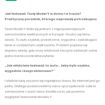
Jak ładować Teslę Model Y w domu i w trasie?
Praktyczny poradnik, którego naprawdę potrzebujesz
Tesla Model Y stała się jednym z najpopularniejszych
samochodów elektrycznych w Europie. I trudno się temu
dziwić. To auto szybkie, przestronne, wygodne i zaskakująco
tanie w codziennym użytkowaniu. Problem pojawia się
dopiero wtedy, gdy nowy właściciel zaczyna zadawać sobie
jedno bardzo konkretne pytanie:
„Jak właściwie ładować to auto… żeby było szybko,
wygodnie i bezproblemowo?”
I właśnie tutaj zaczyna się największy chaos. Bo internet jest go
pełny. Dlatego postanowiliśmy nieco uporządkować całe to
zamieszanie i rzucić nieco światła na to, jak powinno
wyglądać ładowanie Modelu Y.