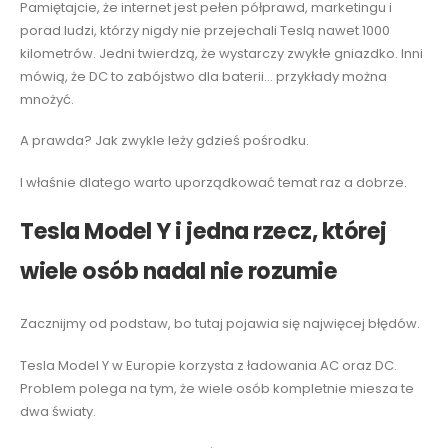
Pamiętajcie, że internet jest pełen półprawd, marketingu i
porad ludzi, którzy nigdy nie przejechali Teslą nawet 1000
kilometrów. Jedni twierdzą, że wystarczy zwykłe gniazdko. Inni
mówią, że DC to zabójstwo dla baterii… przykłady można
mnożyć.
A prawda? Jak zwykle leży gdzieś pośrodku.
I właśnie dlatego warto uporządkować temat raz a dobrze.
Tesla Model Y i jedna rzecz, której
wiele osób nadal nie rozumie
Zacznijmy od podstaw, bo tutaj pojawia się najwięcej błędów.
Tesla Model Y w Europie korzysta z ładowania AC oraz DC.
Problem polega na tym, że wiele osób kompletnie miesza te
dwa światy.