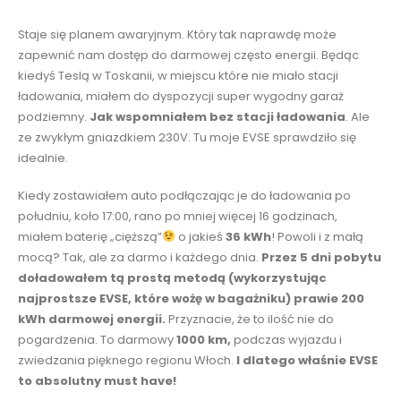
Staje się planem awaryjnym. Który tak naprawdę może
zapewnić nam dostęp do darmowej często energii. Będąc
kiedyś Teslą w Toskanii, w miejscu które nie miało stacji
ładowania, miałem do dyspozycji super wygodny garaż
podziemny.
Jak wspomniałem bez stacji ładowania
. Ale
ze zwykłym gniazdkiem 230V. Tu moje EVSE sprawdziło się
idealnie.
Kiedy zostawiałem auto podłączając je do ładowania po
południu, koło 17:00, rano po mniej więcej 16 godzinach,
miałem baterię „cięższą”
o jakieś
36 kWh
! Powoli i z małą
mocą? Tak, ale za darmo i każdego dnia.
Przez 5 dni pobytu
doładowałem tą prostą metodą (wykorzystując
najprostsze EVSE, które wożę w bagażniku) prawie 200
kWh darmowej energii.
Przyznacie, że to ilość nie do
pogardzenia. To darmowy
1000 km,
podczas wyjazdu i
zwiedzania pięknego regionu Włoch.
I dlatego właśnie EVSE
to absolutny must have!