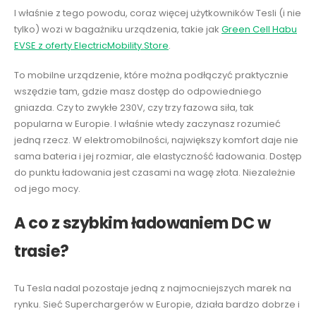
I właśnie z tego powodu, coraz więcej użytkowników Tesli (i nie
tylko) wozi w bagażniku urządzenia, takie jak
Green Cell Habu
EVSE z oferty ElectricMobility.Store
.
To mobilne urządzenie, które można podłączyć praktycznie
wszędzie tam, gdzie masz dostęp do odpowiedniego
gniazda. Czy to zwykłe 230V, czy trzy fazowa siła, tak
popularna w Europie. I właśnie wtedy zaczynasz rozumieć
jedną rzecz. W elektromobilności, największy komfort daje nie
sama bateria i jej rozmiar, ale elastyczność ładowania. Dostęp
do punktu ładowania jest czasami na wagę złota. Niezależnie
od jego mocy.
A co z
szybkim
ładowaniem
DC
w
trasie?
Tu Tesla nadal pozostaje jedną z najmocniejszych marek na
rynku. Sieć Superchargerów w Europie, działa bardzo dobrze i