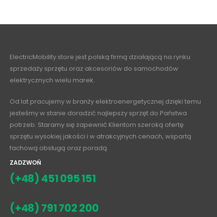
ElectricMobility.store jest polską firmą działającą na rynku
sprzedaży sprzętu oraz akcesoriów do samochodów
elektrycznych wielu marek.
Od lat pracujemy w branży elektroenergetycznej dzięki temu
jesteśmy w stanie doradzić najlepszy sprzęt do Państwa
potrzeb. Staramy się zapewnić Klientom szeroką ofertę
sprzętu wysokiej jakości i w atrakcyjnych cenach, wspartą
fachową obsługą oraz poradą.
ZADZWOŃ
(+48) 451 095 151
(+48) 791 702 200