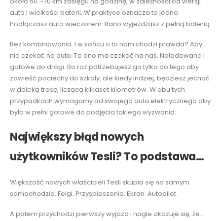
około 50 –70 km zasięgu na godzinę, w zależności od wersji
auta i wielkości baterii. W praktyce oznacza to jedno.
Podłączasz auto wieczorem. Rano wyjeżdżasz z pełną baterią.
Bez kombinowania. I w końcu o to nam chodzi prawda? Aby
nie czekać na auto. To ono ma czekać na nas. Naładowane i
gotowe do drogi. Bo raz potrzebujesz go tylko do tego aby
zawieść pociechy do szkoły, ale kiedy indziej, będziesz jechać
w daleką trasę, liczącą kilkaset kilometrów. W obu tych
przypadkach wymagamy od swojego auta elektrycznego aby
było w pełni gotowe do podjęcia takiego wyzwania.
Największy błąd nowych
użytkowników Tesli? To podstawa…
Większość nowych właścicieli Tesli skupia się na samym
samochodzie. Felgi. Przyspieszenie. Ekran. Autopilot.
A potem przychodzi pierwszy wyjazd i nagle okazuje się, że…