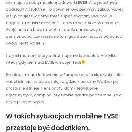
nie mają ze sobą mobilnej ładowarki
EVSE
. A to podstawa
podstaw! Absolutnie. To powinien być pierwszy zakup, nawet
jeśli planujesz w domu mieć super wygodny Wallbox. W
bagażniku musisz mieć coś – co w razie potrzeby doładuje
twoje auto na biwaku, w hotelu, polu namiotowym,
pensjonacie… czy wszędzie tam gdzie zamierzasz pojechać
swoją Teslą Model Y.
I to jest moment, który potrafi naprawdę zaboleć. Ale tylko
wtedy gdy nie masz EVSE w swojej Tesli
!
Bo infrastruktura ładowania w Europie rozwija się szybko, ale
nadal istnieje mnóstwo miejsc, gdzie klasyczny Wallbox po
prostu nie istnieje. Pensjonaty, domki letniskowe,
agroturystyka, campingi czy zwykłe garaże podziemne. To o
czym pisałem wyżej.
W takich sytuacjach mobilne EVSE
przestaje być dodatkiem.