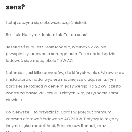
sens?
I tutaj zaczyna się ciekawsza część historii.
Bo… tak. Naszym zdaniem tak. To ma sens!
Jeżeli dziś kupujesz Teslę Model Y, Wallbox 22 kW nie
przyspieszy ładowania samego auta. Tesla nadal będzie
ładować się z mocą około 11 kW AC.
Natomiast jest kilka powodów, dla których wielu użytkowników
i instalatorów nadal wybiera mocniejsze urządzenia. Tym
bardziej, że różnica w cenie między wersją 11 a 22 kW, często
wynosi zaledwie 200 czy 300 złotych. A to, przyznacie sami
niewiele…
Po pierwsze – to przyszłość. Coraz więcej aut premium
zaczyna oferować ładowanie AC 22 kW. Dotyczy to między
innymi części modeli Audi, Porsche czy Renault, oraz