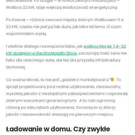
Mercedesów. Po drugie – w nowoczesnych instalacjach –
Wallbox 22 kW, daje większą elastyczność energetyczną.
Po trzecie – różnica cenowa między dobrym Wallboxem 11 a
22 kW, często nie jest już tak duża, jak kilka lat temu. O czym
wspomniałem wyżej.
I właśnie dlatego rozwiązania takie, jak
wallbox Morek 7,4–22
kW dostępny w ElectricMobility.Store,
zaczynają mieć sens nie
tylko dla obecnego auta, ale też dla przyszłej infrastruktury
domowej.
Co ważne Morek, to nie jest „gadżet z marketplace’u”
.
To
sprzęt projektowany pod realne użytkowanie, niezawodny,
wysokiej jakości z niezbędnymi zabezpieczeniami i naprawdę
dobrymi warunkami gwarancyjnymi. A to robi ogromną
różnicę po kilku latach użytkowania. Docenią to ci, którzy
jakość i niezawodność stawiają na pierwszym miejscu.
Ładowanie w domu. Czy zwykłe