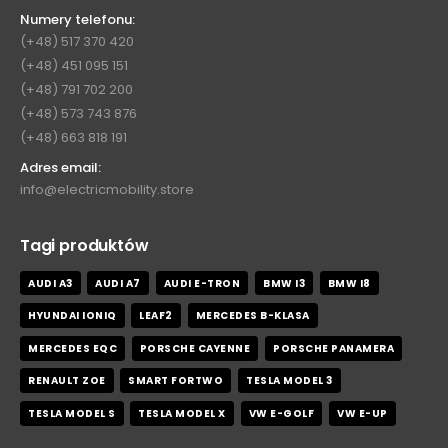
Numery telefonu:
(+48) 517 370 420
(+48) 451 095 151
(+48) 791 702 200
(+48) 573 743 876
(+48) 663 818 191
Adres email:
info@electricmobility.store
Tagi produktów
AUDI A3
AUDI A7
AUDI E-TRON
BMW I3
BMW I8
HYUNDAI IONIQ
LEAF2
MERCEDES B-KLASA
MERCEDES EQC
PORSCHE CAYENNE
PORSCHE PANAMERA
RENAULT ZOE
SMART FORTWO
TESLA MODEL 3
TESLA MODEL S
TESLA MODEL X
VW E-GOLF
VW E-UP