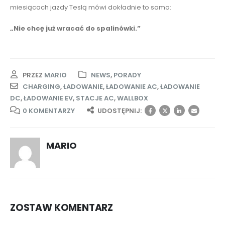
miesiącach jazdy Teslą mówi dokładnie to samo:
„Nie chcę już wracać do spalinówki.”
PRZEZ
MARIO
NEWS
,
PORADY
CHARGING
,
ŁADOWANIE
,
ŁADOWANIE AC
,
ŁADOWANIE
DC
,
ŁADOWANIE EV
,
STACJE AC
,
WALLBOX
0 KOMENTARZY
UDOSTĘPNIJ:
MARIO
ZOSTAW KOMENTARZ