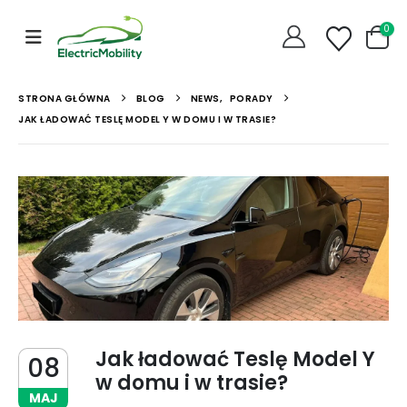
0
STRONA GŁÓWNA
BLOG
NEWS
,
PORADY
JAK ŁADOWAĆ TESLĘ MODEL Y W DOMU I W TRASIE?
Jak ładować Teslę Model Y
08
w domu i w trasie?
MAJ