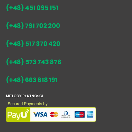
ZADZWOŃ
(+48) 451 095 151
(+48) 791 702 200
(+48) 517 370 420
(+48) 573 743 876
(+48) 663 818 191
METODY PŁATNOŚCI