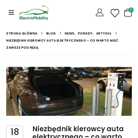
0
STRONA GŁÓWNA
BLOG
NEWS
,
PORADY
,
ARTYKUŁ
NIEZBĘDNIK KIEROWCY AUTA ELEKTRYCZNEGO – CO WARTO MIEĆ
ZAWSZE POD RĘKĄ
Niezbędnik kierowcy auta
18
elektrycznego – co warto