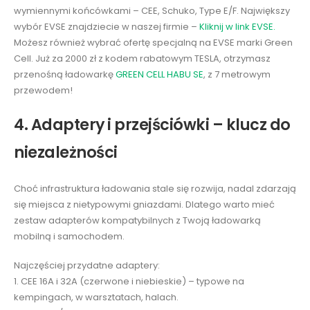
wymiennymi końcówkami – CEE, Schuko, Type E/F. Największy
wybór EVSE znajdziecie w naszej firmie –
Kliknij w link EVSE.
Możesz również wybrać ofertę specjalną na EVSE marki Green
Cell. Już za 2000 zł z kodem rabatowym TESLA, otrzymasz
przenośną ładowarkę
GREEN CELL HABU SE
, z 7 metrowym
przewodem!
4. Adaptery i przejściówki – klucz do
niezależności
Choć infrastruktura ładowania stale się rozwija, nadal zdarzają
się miejsca z nietypowymi gniazdami. Dlatego warto mieć
zestaw adapterów kompatybilnych z Twoją ładowarką
mobilną i samochodem.
Najczęściej przydatne adaptery:
1. CEE 16A i 32A (czerwone i niebieskie) – typowe na
kempingach, w warsztatach, halach.