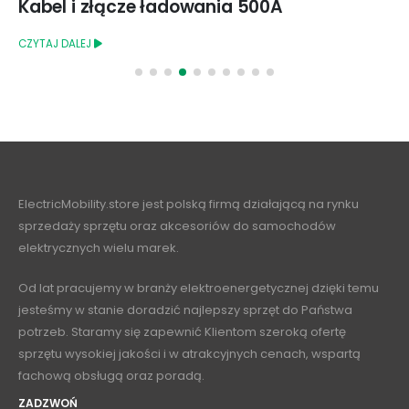
Jak dobrać stację ładowania do firmy?
Praktyczny przewodnik
CZYTAJ DALEJ
ElectricMobility.store jest polską firmą działającą na rynku
sprzedaży sprzętu oraz akcesoriów do samochodów
elektrycznych wielu marek.
Od lat pracujemy w branży elektroenergetycznej dzięki temu
jesteśmy w stanie doradzić najlepszy sprzęt do Państwa
potrzeb. Staramy się zapewnić Klientom szeroką ofertę
sprzętu wysokiej jakości i w atrakcyjnych cenach, wspartą
fachową obsługą oraz poradą.