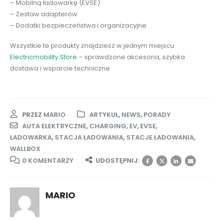
– Mobilną ładowarkę (EVSE)
– Zestaw adapterów
– Dodatki bezpieczeństwa i organizacyjne
Wszystkie te produkty znajdziesz w jednym miejscu:
Electricmobility.Store
– sprawdzone akcesoria, szybka
dostawa i wsparcie techniczne.
PRZEZ
MARIO
ARTYKUŁ
,
NEWS
,
PORADY
AUTA ELEKTRYCZNE
,
CHARGING
,
EV
,
EVSE
,
ŁADOWARKA
,
STACJA ŁADOWANIA
,
STACJE ŁADOWANIA
,
WALLBOX
0 KOMENTARZY
UDOSTĘPNIJ:
MARIO