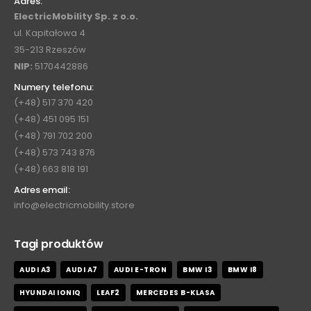
Adres:
ElectricMobility Sp. z o.o.
ul. Kapitałowa 4
35-213 Rzeszów
NIP:
5170442886
Numery telefonu:
(+48) 517 370 420
(+48) 451 095 151
(+48) 791 702 200
(+48) 573 743 876
(+48) 663 818 191
Adres email:
info@electricmobility.store
Tagi produktów
AUDI A3
AUDI A7
AUDI E-TRON
BMW I3
BMW I8
HYUNDAI IONIQ
LEAF2
MERCEDES B-KLASA