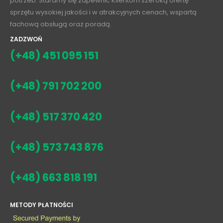
fachową obsługą oraz poradą.
ZADZWOŃ
(+48) 451 095 151
(+48) 791 702 200
(+48) 517 370 420
(+48) 573 743 876
(+48) 663 818 191
METODY PŁATNOŚCI