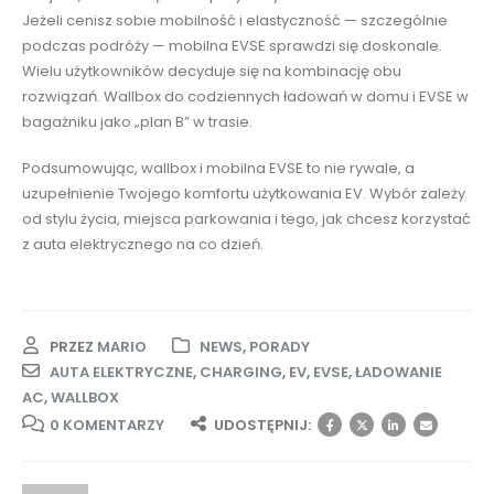
Jeżeli cenisz sobie mobilność i elastyczność — szczególnie
podczas podróży — mobilna EVSE sprawdzi się doskonale.
Wielu użytkowników decyduje się na kombinację obu
rozwiązań. Wallbox do codziennych ładowań w domu i EVSE w
bagażniku jako „plan B” w trasie.
Podsumowując, wallbox i mobilna EVSE to nie rywale, a
uzupełnienie Twojego komfortu użytkowania EV. Wybór zależy
od stylu życia, miejsca parkowania i tego, jak chcesz korzystać
z auta elektrycznego na co dzień.
PRZEZ
MARIO
NEWS
,
PORADY
AUTA ELEKTRYCZNE
,
CHARGING
,
EV
,
EVSE
,
ŁADOWANIE
AC
,
WALLBOX
0 KOMENTARZY
UDOSTĘPNIJ: