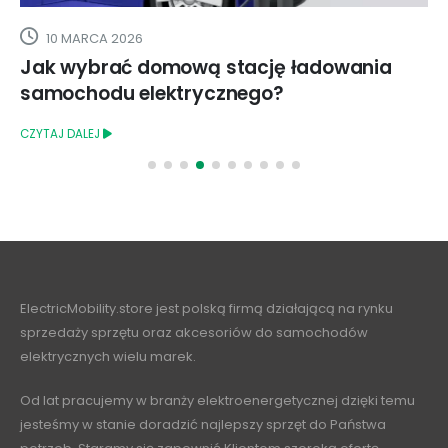
19 PAŹDZIERNIKA 2020
Chętni na Innogy GO?
CZYTAJ DALEJ
ElectricMobility.store jest polską firmą działającą na rynku
sprzedaży sprzętu oraz akcesoriów do samochodów
elektrycznych wielu marek.
Od lat pracujemy w branży elektroenergetycznej dzięki temu
jesteśmy w stanie doradzić najlepszy sprzęt do Państwa
potrzeb. Staramy się zapewnić Klientom szeroką ofertę
sprzętu wysokiej jakości i w atrakcyjnych cenach, wspartą