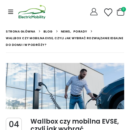
0
STRONA GŁÓWNA
BLOG
NEWS
,
PORADY
WALLBOX CZY MOBILNA EVSE, CZYLI JAK WYBRAĆ ROZWIĄZANIE IDEALNE
DO DOMU I W PODRÓŻY?
Wallbox czy mobilna EVSE,
04
czyli jak wybrać