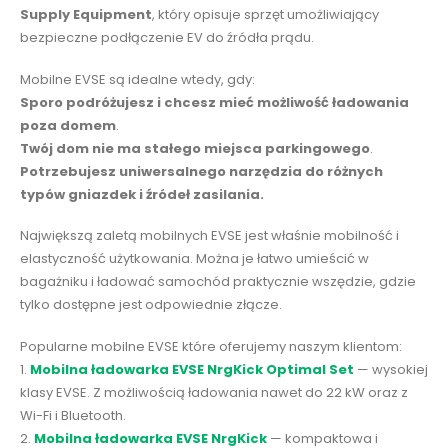
Supply Equipment
, który opisuje sprzęt umożliwiający
bezpieczne podłączenie EV do źródła prądu.
Mobilne EVSE są idealne wtedy, gdy:
Sporo podróżujesz i chcesz mieć możliwość ładowania
poza domem
.
Twój dom nie ma stałego miejsca parkingowego
.
Potrzebujesz uniwersalnego narzędzia do różnych
typów gniazdek i źródeł zasilania.
Największą zaletą mobilnych EVSE jest właśnie mobilność i
elastyczność użytkowania. Można je łatwo umieścić w
bagażniku i ładować samochód praktycznie wszędzie, gdzie
tylko dostępne jest odpowiednie złącze.
Popularne mobilne EVSE które oferujemy naszym klientom:
1.
Mobilna ładowarka EVSE NrgKick Optimal Set
— wysokiej
klasy EVSE. Z możliwością ładowania nawet do 22 kW oraz z
Wi-Fi i Bluetooth.
2.
Mobilna ładowarka EVSE NrgKick
— kompaktowa i