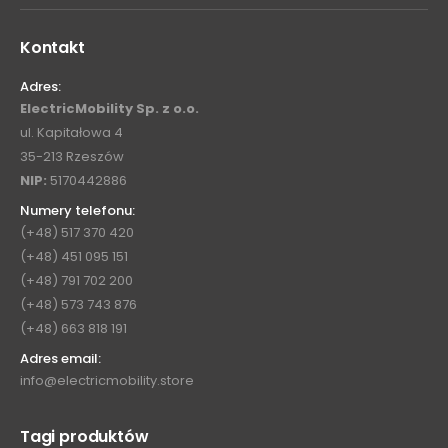
Kontakt
Adres:
ElectricMobility Sp. z o.o.
ul. Kapitałowa 4
35-213 Rzeszów
NIP:
5170442886
Numery telefonu:
(+48) 517 370 420
(+48) 451 095 151
(+48) 791 702 200
(+48) 573 743 876
(+48) 663 818 191
Adres email:
info@electricmobility.store
Tagi produktów
AUDI A3
AUDI A7
AUDI E-TRON
BMW I3
BMW I8