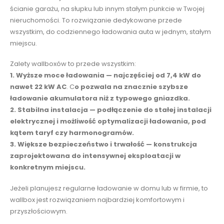
ścianie garażu, na słupku lub innym stałym punkcie w Twojej
nieruchomości. To rozwiązanie dedykowane przede
wszystkim, do codziennego ładowania auta w jednym, stałym
miejscu.
Zalety wallboxów to przede wszystkim:
1. Wyższe moce ładowania — najczęściej od 7,4 kW do
nawet 22 kW AC
.
C
o pozwala na znacznie szybsze
ładowanie akumulatora niż z typowego gniazdka.
2. Stabilna instalacja — podłączenie do stałej instalacji
elektrycznej i możliwość optymalizacji ładowania, pod
kątem taryf czy harmonogramów.
3. Większe bezpieczeństwo i trwałość — konstrukcja
zaprojektowana do intensywnej eksploatacji w
konkretnym miejscu.
Jeżeli planujesz regularne ładowanie w domu lub w firmie, to
wallbox jest rozwiązaniem najbardziej komfortowym i
przyszłościowym.