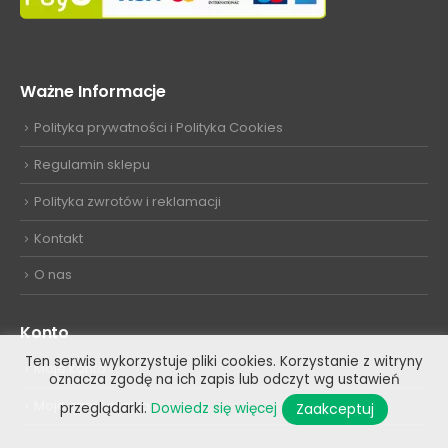
Ważne Informacje
Polityka prywatności i Polityka Cookies
Regulamin sklepu
Polityka zwrotów i reklamacji
Kontakt
O nas
Konto
Ten serwis wykorzystuje pliki cookies. Korzystanie z witryny
Moje konto
oznacza zgodę na ich zapis lub odczyt wg ustawień
Moje zamówienia
Zaakceptuj
przeglądarki.
Dowiedz się więcej