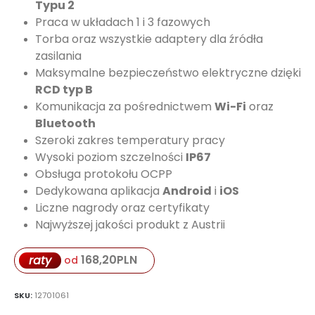
Typu 2
Praca w układach 1 i 3 fazowych
Torba oraz wszystkie adaptery dla źródła
zasilania
Maksymalne bezpieczeństwo elektryczne dzięki
RCD typ B
Komunikacja za pośrednictwem
Wi-Fi
oraz
Bluetooth
Szeroki zakres temperatury pracy
Wysoki poziom szczelności
IP67
Obsługa protokołu OCPP
Dedykowana aplikacja
Android
i
iOS
Liczne nagrody oraz certyfikaty
Najwyższej jakości produkt z Austrii
168,20
PLN
raty
od
SKU:
12701061