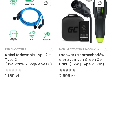
T
KABLE ŁADOWANIA
MOBILNE EVSE
,
STACJE ŁADOWANIA
Kabel ładowania Typu 2 –
Ładowarka samochodów
Typu 2
elektrycznych Green Cell
(32A|22kW|7.5m|Niebieski)
Habu (11kW | Type 2 | 7m)
0
out of 5
5.00
out of 5
1,150
zł
2,699
zł