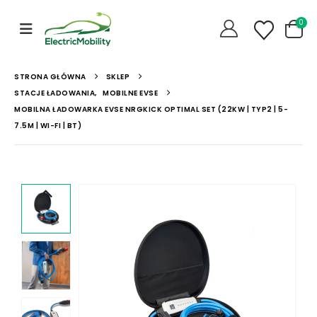
0
STRONA GŁÓWNA
SKLEP
STACJE ŁADOWANIA
,
MOBILNE EVSE
MOBILNA ŁADOWARKA EVSE NRGKICK OPTIMAL SET (22KW | TYP2 | 5-
7.5M | WI-FI | BT)