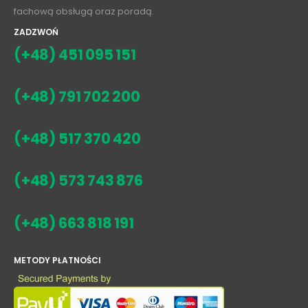
fachową obsługą oraz poradą.
ZADZWOŃ
(+48) 451 095 151
(+48) 791 702 200
(+48) 517 370 420
(+48) 573 743 876
(+48) 663 818 191
METODY PŁATNOŚCI