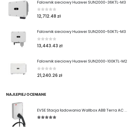
Falownik sieciowy Huawei SUN2000-36KTL-M3
0
out of 5
12,712.48
zł
Falownik sieciowy Huawei SUN2000-50KTL-M3
0
out of 5
13,443.43
zł
Falownik sieciowy Huawei SUN2000-100KTL-M2
0
out of 5
21,240.26
zł
NAJLEPIEJ OCENIANE
EVSE Stacja ładowania Wallbox ABB Terra AC (11/22 kW|Gniazdo|Kabel)
5.00
out of 5