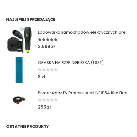
NAJLEPIEJ SPRZEDAJĄCE
Ładowarka samochodów elektrycznych Green Cell Habu (11kW | Type 2 | 7m)
5.00
out of 5
2,699
zł
OPASKA NA RZEP NIEBIESKA (1 SZT)
0
out of 5
8
zł
Przedłużacz EV ProfessionalLINE IP54 10m ElectricMobility
0
out of 5
255
zł
OSTATNIE PRODUKTY