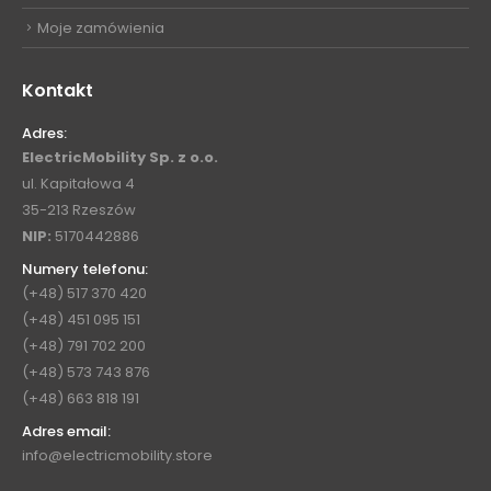
Moje zamówienia
Kontakt
Adres:
ElectricMobility Sp. z o.o.
ul. Kapitałowa 4
35-213 Rzeszów
NIP:
5170442886
Numery telefonu:
(+48) 517 370 420
(+48) 451 095 151
(+48) 791 702 200
(+48) 573 743 876
(+48) 663 818 191
Adres email:
info@electricmobility.store