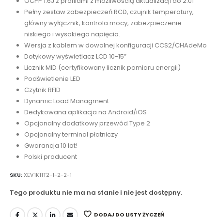
OCPP 1.6J z profilami z możliwością aktualizacji do 2.01
Pełny zestaw zabezpieczeń RCD, czujnik temperatury,
główny wyłącznik, kontrola mocy, zabezpieczenie
niskiego i wysokiego napięcia.
Wersja z kablem w dowolnej konfiguracji CCS2/CHAdeMo
Dotykowy wyświetlacz LCD 10-15”
Licznik MID (certyfikowany licznik pomiaru energii)
Podświetlenie LED
Czytnik RFID
Dynamic Load Managment
Dedykowana aplikacja na Android/iOS
Opcjonalny dodatkowy przewód Type 2
Opcjonalny terminal płatniczy
Gwarancja 10 lat!
Polski producent
SKU:
XEV1K11T2-1-2-2-1
Tego produktu nie ma na stanie i nie jest dostępny.
DODAJ DO LISTY ŻYCZEŃ