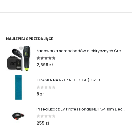
NAJLEPIEJ SPRZEDAJĄCE
Ładowarka samochodów elektrycznych Green Cell Habu (11kW | Type 2 | 7m)
5.00
out of 5
2,699
zł
OPASKA NA RZEP NIEBIESKA (1 SZT)
0
out of 5
8
zł
Przedłużacz EV ProfessionalLINE IP54 10m ElectricMobility
0
out of 5
255
zł