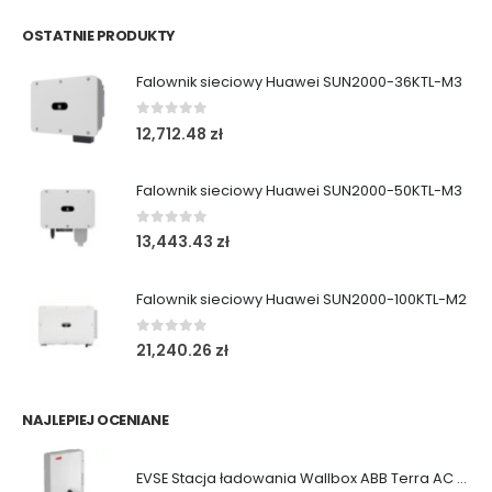
OSTATNIE PRODUKTY
Falownik sieciowy Huawei SUN2000-36KTL-M3
0
out of 5
12,712.48
zł
Falownik sieciowy Huawei SUN2000-50KTL-M3
0
out of 5
13,443.43
zł
Falownik sieciowy Huawei SUN2000-100KTL-M2
0
out of 5
21,240.26
zł
NAJLEPIEJ OCENIANE
EVSE Stacja ładowania Wallbox ABB Terra AC (11/22 kW|Gniazdo|Kabel)