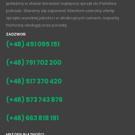
jesteśmy w stanie doradzić najlepszy sprzęt do Państwa
potrzeb. Staramy się zapewnić Klientom szeroką ofertę
sprzętu wysokiej jakości i w atrakcyjnych cenach, wspartą
fachową obsługą oraz poradą.
ZADZWOŃ
(+48) 451 095 151
(+48) 791 702 200
(+48) 517 370 420
(+48) 573 743 876
(+48) 663 818 191
METODY PŁATNOŚCI