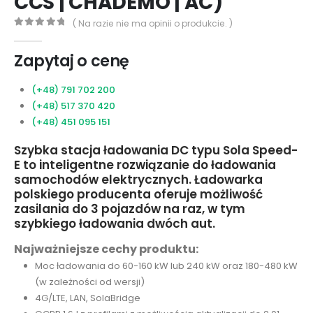
CCS | CHADEMO | AC)
( Na razie nie ma opinii o produkcie. )
0
out of 5
Zapytaj o cenę
(+48) 791 702 200
(+48) 517 370 420
(+48) 451 095 151
Szybka stacja ładowania DC typu Sola Speed-
E to inteligentne rozwiązanie do ładowania
samochodów elektrycznych. Ładowarka
polskiego producenta oferuje możliwość
zasilania do 3 pojazdów na raz, w tym
szybkiego ładowania dwóch aut.
Najważniejsze cechy produktu:
Moc ładowania do 60-160 kW lub 240 kW oraz 180-480 kW
(w zależności od wersji)
4G/LTE, LAN, SolaBridge