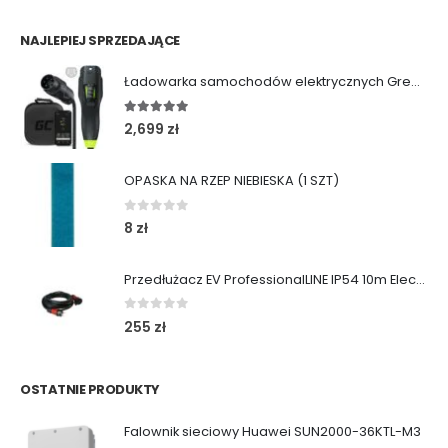
NAJLEPIEJ SPRZEDAJĄCE
Ładowarka samochodów elektrycznych Green Cell Habu (11kW | Type 2 | 7m)
5.00
out of 5
2,699
zł
OPASKA NA RZEP NIEBIESKA (1 SZT)
0
out of 5
8
zł
Przedłużacz EV ProfessionalLINE IP54 10m ElectricMobility
0
out of 5
255
zł
OSTATNIE PRODUKTY
Falownik sieciowy Huawei SUN2000-36KTL-M3