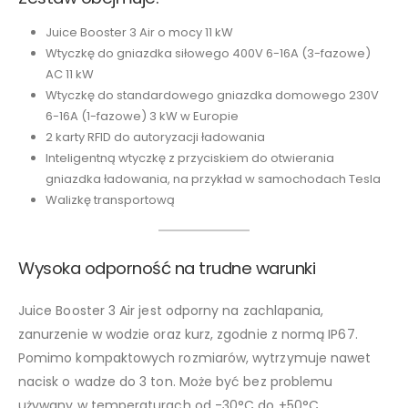
Juice Booster 3 Air o mocy 11 kW
Wtyczkę do gniazdka siłowego 400V 6-16A (3-fazowe)
AC 11 kW
Wtyczkę do standardowego gniazdka domowego 230V
6-16A (1-fazowe) 3 kW w Europie
2 karty RFID do autoryzacji ładowania
Inteligentną wtyczkę z przyciskiem do otwierania
gniazdka ładowania, na przykład w samochodach Tesla
Walizkę transportową
Wysoka odporność na trudne warunki
Juice Booster 3 Air jest odporny na zachlapania,
zanurzenie w wodzie oraz kurz, zgodnie z normą IP67.
Pomimo kompaktowych rozmiarów, wytrzymuje nawet
nacisk o wadze do 3 ton. Może być bez problemu
używany w temperaturach od -30°C do +50°C.