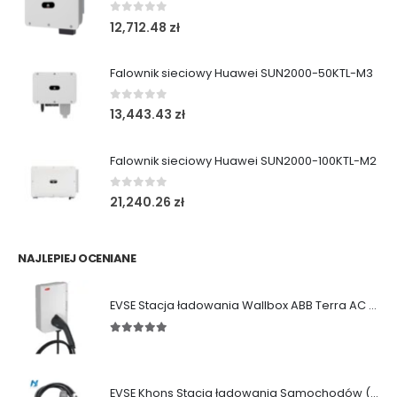
0
out of 5
12,712.48
zł
Falownik sieciowy Huawei SUN2000-50KTL-M3
0
out of 5
13,443.43
zł
Falownik sieciowy Huawei SUN2000-100KTL-M2
0
out of 5
21,240.26
zł
NAJLEPIEJ OCENIANE
EVSE Stacja ładowania Wallbox ABB Terra AC (11/22 kW|Gniazdo|Kabel)
5.00
out of 5
EVSE Khons Stacja ładowania Samochodów (11kW|Typ2|RCD B)