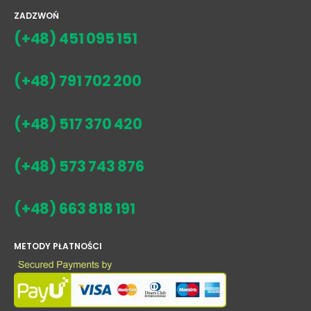
ZADZWOŃ
(+48) 451 095 151
(+48) 791 702 200
(+48) 517 370 420
(+48) 573 743 876
(+48) 663 818 191
METODY PŁATNOŚCI