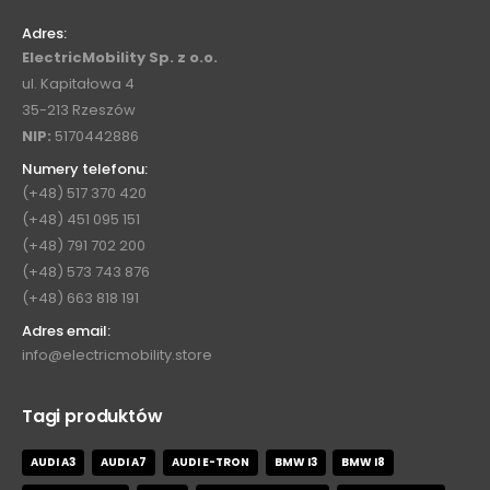
Adres:
ElectricMobility Sp. z o.o.
ul. Kapitałowa 4
35-213 Rzeszów
NIP:
5170442886
Numery telefonu:
(+48) 517 370 420
(+48) 451 095 151
(+48) 791 702 200
(+48) 573 743 876
(+48) 663 818 191
Adres email:
info@electricmobility.store
Tagi produktów
AUDI A3
AUDI A7
AUDI E-TRON
BMW I3
BMW I8