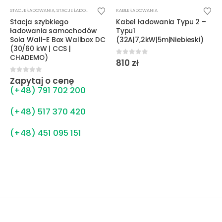
STACJE ŁADOWANIA
,
STACJE ŁADOWANIA DC
KABLE ŁADOWANIA
Stacja szybkiego
Kabel ładowania Typu 2 –
ładowania samochodów
Typu1
Sola Wall-E Box Wallbox DC
(32A|7,2kW|5m|Niebieski)
(30/60 kW | CCS |
CHADEMO)
0
out of 5
810
zł
0
out of 5
Zapytaj o cenę
(+48) 791 702 200
(+48) 517 370 420
(+48) 451 095 151