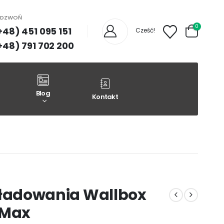
ADZWOŃ
0
+48) 451 095 151
Cześć!
+48) 791 702 200
Blog
Kontakt
 ładowania Wallbox
 Max