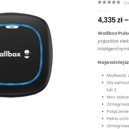
( N
0
out of 5
4,335
zł
–
Wallbox Pul
pojazdów elekt
inteligentnym
Najważniejsz
Możliwość z
Dla samoch
lub 2
Moc ładow
Zintegrowa
Połączenie
Pełna och
Zintegrowan