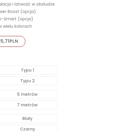
alacja i łatwość w obsłudze
wer Boost (opcja)
o-Smart (opcja)
 wielu kolorach
25,71
PLN
h
Typu 1
Typu 2
5 metrów
7 metrów
Biały
Czarny