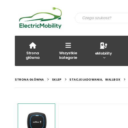
Strona
Wszystkie
eMobility
główna
kategorie
STRONA GŁÓWNA
SKLEP
STACJE ŁADOWANIA
,
WALLBOX