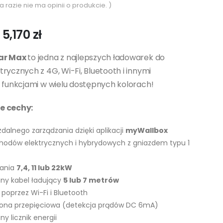
a razie nie ma opinii o produkcie. )
Zakres
5,170
zł
cen:
od
sar Max
to jedna z najlepszych ładowarek do
4,335 zł
rycznych z 4G, Wi-Fi, Bluetooth i innymi
do
i funkcjami w wielu dostępnych kolorach!
5,170 zł
e cechy:
dalnego zarządzania dzięki aplikacji
myWallbox
odów elektrycznych i hybrydowych z gniazdem typu 1
ania
7,4, 11 lub 22kW
ny kabel ładujący
5 lub 7 metrów
 poprzez Wi-Fi i Bluetooth
rona przepięciowa (detekcja prądów DC 6mA)
y licznik energii