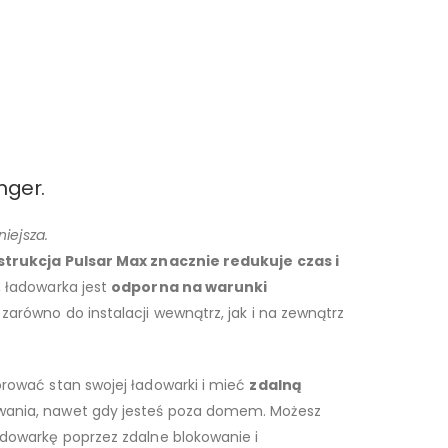
nger.
niejsza.
nstrukcja Pulsar Max znacznie redukuje czas i
 ładowarka jest
odporna na warunki
a zarówno do instalacji wewnątrz, jak i na zewnątrz
rować stan swojej ładowarki i mieć
zdalną
ania, nawet gdy jesteś poza domem. Możesz
adowarkę poprzez zdalne blokowanie i