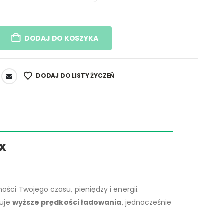
DODAJ DO KOSZYKA
DODAJ DO LISTY ŻYCZEŃ
x
ci Twojego czasu, pieniędzy i energii.
ruje
wyższe prędkości ładowania
, jednocześnie