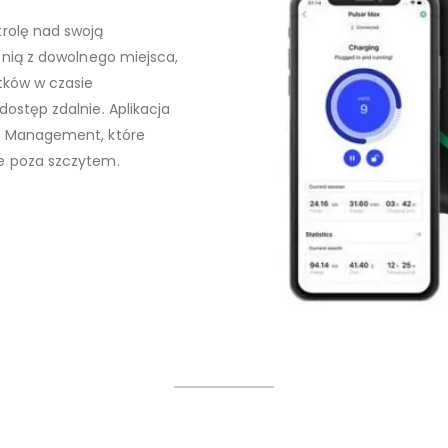
trolę nad swoją
j nią z dowolnego miejsca,
atków w czasie
dostęp zdalnie. Aplikacja
gy Management, które
ie poza szczytem.