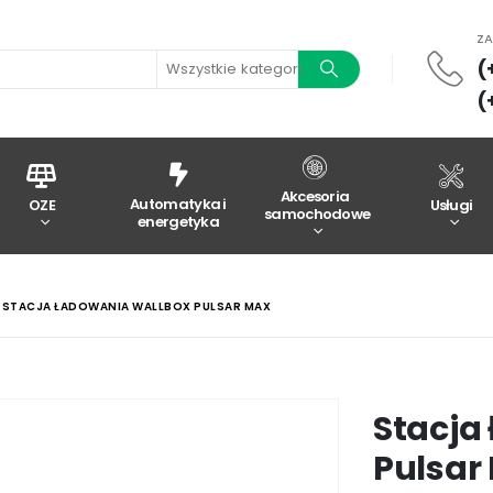
Z
(
Wszystkie kategorie
(
Akcesoria
Automatyka i
OZE
Usługi
samochodowe
energetyka
STACJA ŁADOWANIA WALLBOX PULSAR MAX
Stacja
Pulsar