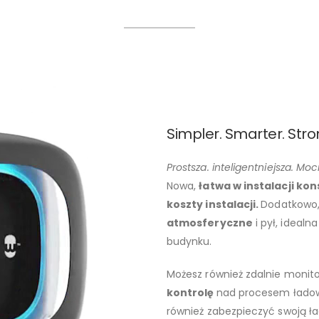
Simpler. Smarter. Stro
Prostsza. inteligentniejsza. Moc
Nowa,
łatwa w instalacji ko
koszty instalacji.
Dodatkowo,
atmosferyczne
i pył, idealn
budynku.
Możesz również zdalnie monito
kontrolę
nad procesem ładow
również zabezpieczyć swoją ł