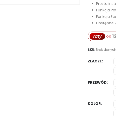
Prosta inst
Funkcja Po
Funkcja Ec
Dostępne w
1
raty
od
SKU:
Brak danyc
ZŁĄCZE
PRZEWÓD
KOLOR