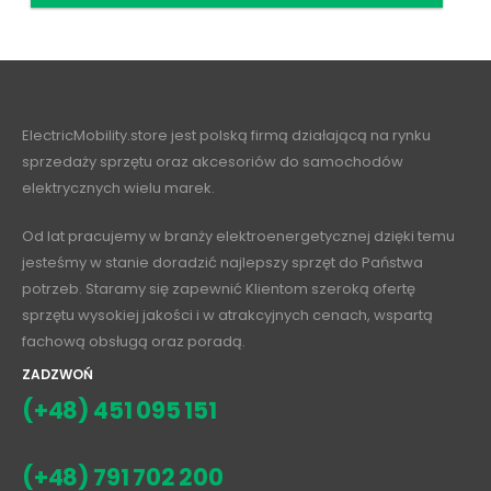
ElectricMobility.store jest polską firmą działającą na rynku
sprzedaży sprzętu oraz akcesoriów do samochodów
elektrycznych wielu marek.
Od lat pracujemy w branży elektroenergetycznej dzięki temu
jesteśmy w stanie doradzić najlepszy sprzęt do Państwa
potrzeb. Staramy się zapewnić Klientom szeroką ofertę
sprzętu wysokiej jakości i w atrakcyjnych cenach, wspartą
fachową obsługą oraz poradą.
ZADZWOŃ
(+48) 451 095 151
(+48) 791 702 200