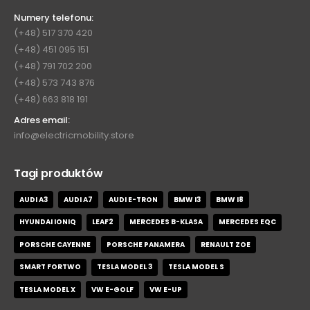
Numery telefonu:
(+48) 517 370 420
(+48) 451 095 151
(+48) 791 702 200
(+48) 573 743 876
(+48) 663 818 191
Adres email:
info@electricmobility.store
Tagi produktów
AUDI A3
AUDI A7
AUDI E-TRON
BMW I3
BMW I8
HYUNDAI IONIQ
LEAF2
MERCEDES B-KLASA
MERCEDES EQC
PORSCHE CAYENNE
PORSCHE PANAMERA
RENAULT ZOE
SMART FORTWO
TESLA MODEL 3
TESLA MODEL S
TESLA MODEL X
VW E-GOLF
VW E-UP