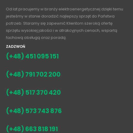
Od lat pracujemy w branży elektroenergetycznej dzięki temu
jesteśmy w stanie doradzić najlepszy sprzęt do Państwa
potrzeb. Staramy się zapewnić Klientom szeroką ofertę
sprzętu wysokiej jakości i w atrakcyjnych cenach, wspartą
fachową obsługą oraz poradą.
ZADZWOŃ
(+48) 451 095 151
(+48) 791 702 200
(+48) 517 370 420
(+48) 573 743 876
(+48) 663 818 191