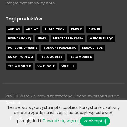
info@electricmobility.store
Tagi produktów
AUDI A3
AUDI A7
AUDI E-TRON
BMW I3
BMW I8
HYUNDAI IONIQ
LEAF2
MERCEDES B-KLASA
MERCEDES EQC
PORSCHE CAYENNE
PORSCHE PANAMERA
RENAULT ZOE
SMART FORTWO
TESLA MODEL 3
TESLA MODEL S
TESLA MODEL X
VW E-GOLF
VW E-UP
2026
© Wszelkie prawa zastrzeżone. Strona stworzona przez:
Divstack
Ten serwis wykorzystuje pliki cookies. Korzystanie z witryny
oznacza zgodę na ich zapis lub odczyt wg ustawień
Zaakceptuj
przeglądarki.
Dowiedz się więcej