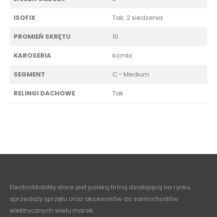
ISOFIX
Tak, 2 siedzenia
PROMIEŃ SKRĘTU
10
KAROSERIA
kombi
SEGMENT
C - Medium
RELINGI DACHOWE
Tak
ElectricMobility.store jest polską firmą działającą na rynku
sprzedaży sprzętu oraz akcesoriów do samochodów
elektrycznych wielu marek.