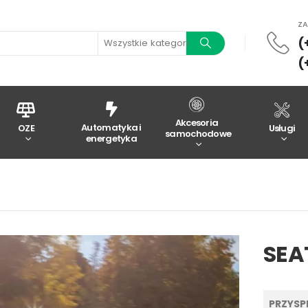
Z
(
Wszystkie kategorie
(
Akcesoria
Automatyka i
OZE
Usługi
samochodowe
energetyka
SEAT
PRZYSPI