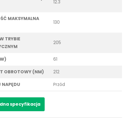
12.3
OŚĆ MAKSYMALNA
130
 W TRYBIE
205
YCZNYM
KW)
61
T OBROTOWY (NM)
212
 NAPĘDU
Przód
dna specyfikacja