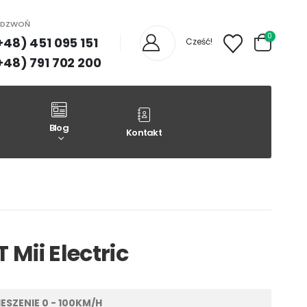
ADZWOŃ
0
+48) 451 095 151
Cześć!
+48) 791 702 200
Blog
Kontakt
 Mii Electric
ESZENIE 0 - 100KM/H