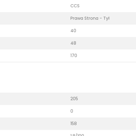
CCS
Prawa Strona - Tył
40
48
170
205
0
158
1.8/100