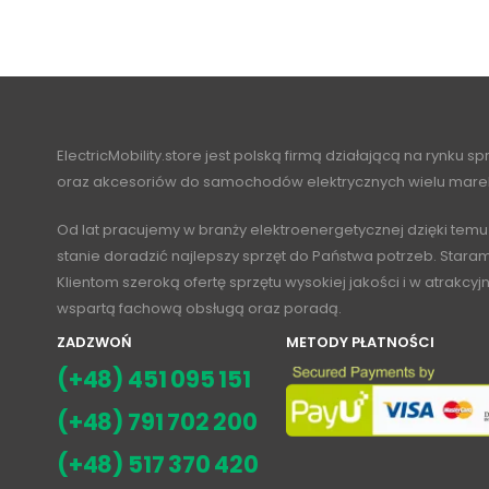
ElectricMobility.store jest polską firmą działającą na rynku s
oraz akcesoriów do samochodów elektrycznych wielu mare
Od lat pracujemy w branży elektroenergetycznej dzięki temu
stanie doradzić najlepszy sprzęt do Państwa potrzeb. Stara
Klientom szeroką ofertę sprzętu wysokiej jakości i w atrakcy
wspartą fachową obsługą oraz poradą.
ZADZWOŃ
METODY PŁATNOŚCI
(+48) 451 095 151
(+48) 791 702 200
(+48) 517 370 420