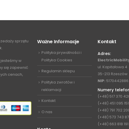
przedaży sprzętu
Ważne Informacje
Kontakt
k.
Polityka prywatności i
Adres:
Polityka Cookies
ElectricMobility
 jesteśmy w
ul. Kapitałowa 4
my się zapewnić
Regulamin sklepu
35-213 Rzeszów
jnych cenach,
NIP:
5170442886
Polityka zwrotów i
reklamacji
Numery telefo
(+48) 517 370 42
Kontakt
(+48) 451 095 151
(+48) 791 702 20
O nas
(+48) 573 743 8
(+48) 663 818 191