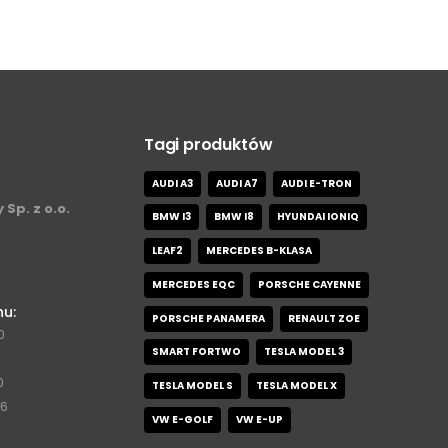
Tagi produktów
AUDI A3
AUDI A7
AUDI E-TRON
 Sp. z o.o.
BMW I3
BMW I8
HYUNDAI IONIQ
LEAF2
MERCEDES B-KLASA
MERCEDES EQC
PORSCHE CAYENNE
nu:
PORSCHE PANAMERA
RENAULT ZOE
0
SMART FORTWO
TESLA MODEL 3
0
TESLA MODEL S
TESLA MODEL X
76
VW E-GOLF
VW E-UP