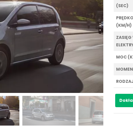
(SEC)
PRĘDK
(KM/H)
ZASIĘG
ELEKTR
MOC (
MOMEN
RODZAJ
Dokła