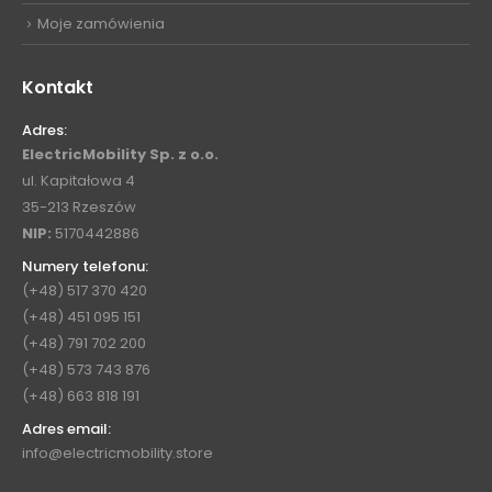
Moje zamówienia
Kontakt
Adres:
ElectricMobility Sp. z o.o.
ul. Kapitałowa 4
35-213 Rzeszów
NIP:
5170442886
Numery telefonu:
(+48) 517 370 420
(+48) 451 095 151
(+48) 791 702 200
(+48) 573 743 876
(+48) 663 818 191
Adres email:
info@electricmobility.store