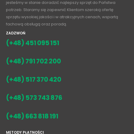
jesteśmy w stanie doradzić najlepszy sprzęt do Państwa
potrzeb. Staramy się zapewnić Klientom szeroką ofertę
sprzętu wysokiej jakości i w atrakcyjnych cenach, wspartą
fachową obsługą oraz poradą.
ZADZWOŃ
(+48) 451 095 151
(+48) 791 702 200
(+48) 517 370 420
(+48) 573 743 876
(+48) 663 818 191
METODY PŁATNOŚCI