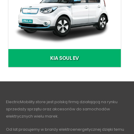
KIA SOUL EV
ElectricMobility.store jest polską firmą działającą na rynku
sprzedaży sprzętu oraz akcesoriów do samochodów
elektrycznych wielu marek.
Od lat pracujemy w branży elektroenergetycznej dzięki temu