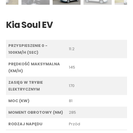
Kia Soul EV
PRZYSPIESZENIE 0 -
11.2
100KM/H (SEC)
PRĘDKOŚĆ MAKSYMALNA
145
(KM/H)
ZASIĘG W TRYBIE
170
ELEKTRYCZNYM
MOC (KW)
81
MOMENT OBROTOWY (NM)
285
RODZAJ NAPĘDU
Przód