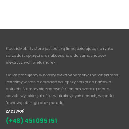
ElectricMobility.store jest polską firmą działającą na rynku
sprzedaży sprzętu oraz akcesoriów do samochodów
elektrycznych wielu marek.
Od lat pracujemy w branży elektroenergetycznej dzięki temu
jesteśmy w stanie doradzić najlepszy sprzęt do Państwa
potrzeb. Staramy się zapewnić Klientom szeroką ofertę
sprzętu wysokiej jakości i w atrakcyjnych cenach, wspartą
fachową obsługą oraz poradą.
ZADZWOŃ
(+48) 451 095 151