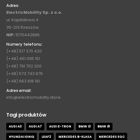
Adres:
ElectricMobility Sp. z o.o.
ul. Kapitałowa 4
35-213 Rzeszów
NIP:
5170442886
Numery telefonu:
(+48) 517 370 420
(+48) 451 095 151
(+48) 791 702 200
(+48) 573 743 876
(+48) 663 818 191
Adres email:
info@electricmobility.store
Tagi produktów
AUDI A3
AUDI A7
AUDI E-TRON
BMW I3
BMW I8
HYUNDAI IONIQ
LEAF2
MERCEDES B-KLASA
MERCEDES EQC