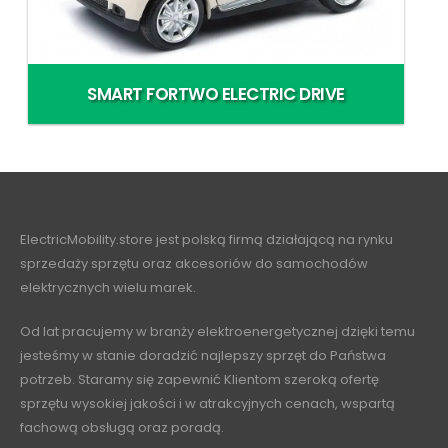
SMART FORTWO ELECTRIC DRIVE
ElectricMobility.store jest polską firmą działającą na rynku
sprzedaży sprzętu oraz akcesoriów do samochodów
elektrycznych wielu marek.
Od lat pracujemy w branży elektroenergetycznej dzięki temu
jesteśmy w stanie doradzić najlepszy sprzęt do Państwa
potrzeb. Staramy się zapewnić Klientom szeroką ofertę
sprzętu wysokiej jakości i w atrakcyjnych cenach, wspartą
fachową obsługą oraz poradą.