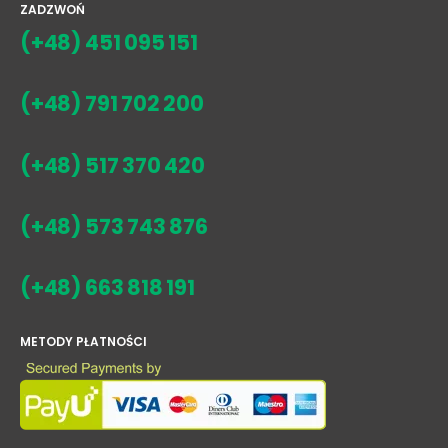
ZADZWOŃ
(+48) 451 095 151
(+48) 791 702 200
(+48) 517 370 420
(+48) 573 743 876
(+48) 663 818 191
METODY PŁATNOŚCI