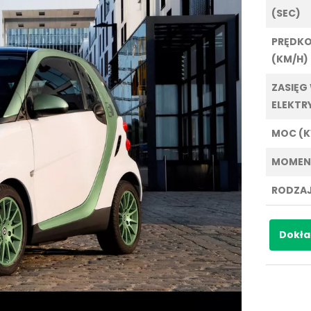
(SEC)
PRĘDK
(KM/H)
ZASIĘG
ELEKTR
MOC (
MOMEN
RODZAJ
Dokła