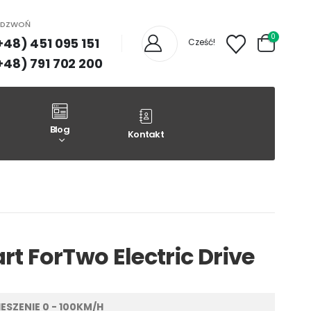
ADZWOŃ
0
+48) 451 095 151
Cześć!
+48) 791 702 200
Blog
Kontakt
t ForTwo Electric Drive
ESZENIE 0 - 100KM/H