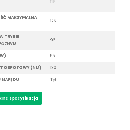
11.5
OŚĆ MAKSYMALNA
125
 W TRYBIE
96
YCZNYM
KW)
55
T OBROTOWY (NM)
130
 NAPĘDU
Tył
dna specyfikacja