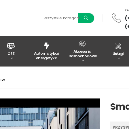
Z
(
Wszystkie kategorie
(
Akcesoria
Automatyka i
OZE
Usługi
samochodowe
energetyka
IVE
Smar
PRZYSPI