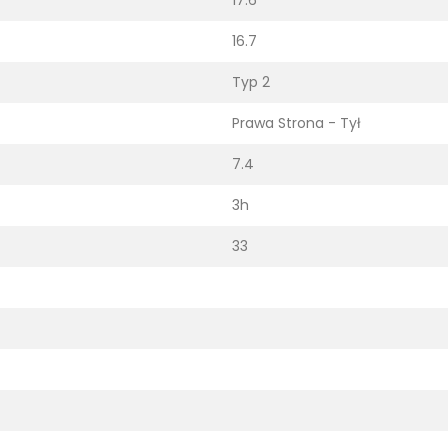
16.7
Typ 2
Prawa Strona - Tył
7.4
3h
33