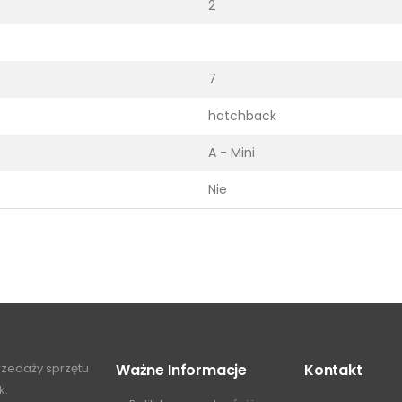
2
7
hatchback
A - Mini
Nie
przedaży sprzętu
Ważne Informacje
Kontakt
k.