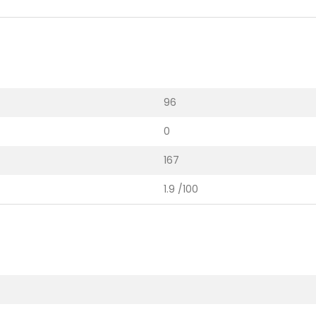
96
0
167
1.9 /100