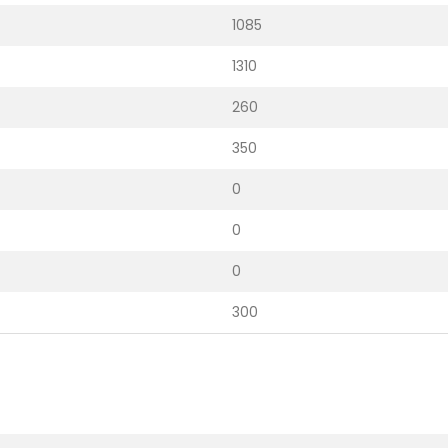
1085
1310
260
350
0
0
0
300