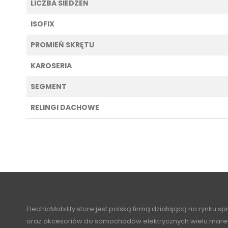
LICZBA SIEDZEŃ
ISOFIX
PROMIEŃ SKRĘTU
KAROSERIA
SEGMENT
RELINGI DACHOWE
ElectricMobility.store jest polską firmą działającą na rynku s
oraz akcesoriów do samochodów elektrycznych wielu mare