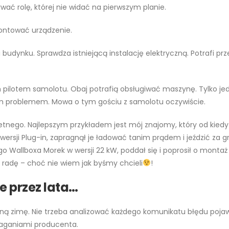
wać rolę, której nie widać na pierwszym planie.
montować urządzenie.
 budynku. Sprawdza istniejącą instalację elektryczną. Potrafi pr
pilotem samolotu. Obaj potrafią obsługiwać maszynę. Tylko jeden
ym problemem. Mowa o tym gościu z samolotu oczywiście.
tnego. Najlepszym przykładem jest mój znajomy, który od kiedy
 wersji Plug-in, zapragnął je ładować tanim prądem i jeździć za 
o Wallboxa Morek w wersji 22 kW, poddał się i poprosił o montaż s
 radę – choć nie wiem jak byśmy chcieli
!
 przez lata…
ejną zimę. Nie trzeba analizować każdego komunikatu błędu pojaw
maganiami producenta.