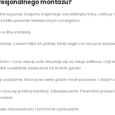
fesjonalnego montażu?
łne są porad. Znajomy znajomego zna elektryka, który „robił już t
od kilku pozornie niewidocznych szczegółów.
w dniu instalacji.
óźniej. Czasem kilka lat później. Kiedy nagle coś zaczyna wysiada
nizm. Coraz więcej osób decyduje się na zakup wallboxa, czyli
lkie urządzenie zawieszone na ścianie garażu.
ię urządzenie, które przez wiele godzin może pracować z dużym
 Liczy się przekrój instalacji. Zabezpieczenia. Parametry przyłą
owania.
wie, niezawodności i komforcie użytkowania.