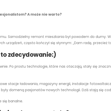
esjonalistom? A może nie warto?
samemu. Samodzielny remont mieszkania był powodem do dumy. W
h urządzeń, często kończył się słynnym: „Dam radę, przecież to
 to zdecydowanie:)
ciwnie. Po prostu technologie, które nas otaczają, stały się znac
owe stacje ładowania, magazyny energii, instalacje fotowoltaicz
yły domeną pasjonatów nowych technologii. Dziś stają się cod
e się banalne.