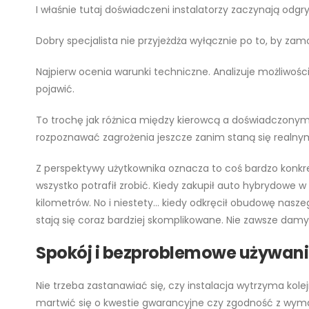
I właśnie tutaj doświadczeni instalatorzy zaczynają odgry
Dobry specjalista nie przyjeżdża wyłącznie po to, by za
Najpierw ocenia warunki techniczne. Analizuje możliwości
pojawić.
To trochę jak różnica między kierowcą a doświadczonym 
rozpoznawać zagrożenia jeszcze zanim staną się realn
Z perspektywy użytkownika oznacza to coś bardzo konkre
wszystko potrafił zrobić. Kiedy zakupił auto hybrydowe w
kilometrów. No i niestety… kiedy odkręcił obudowę naszeg
stają się coraz bardziej skomplikowane. Nie zawsze damy
Spokój
i bezproblemowe używanie
Nie trzeba zastanawiać się, czy instalacja wytrzyma kol
martwić się o kwestie gwarancyjne czy zgodność z wy