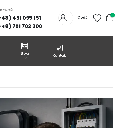
ADZWOŃ
0
+48) 451 095 151
Cześć!
+48) 791 702 200
Blog
Kontakt