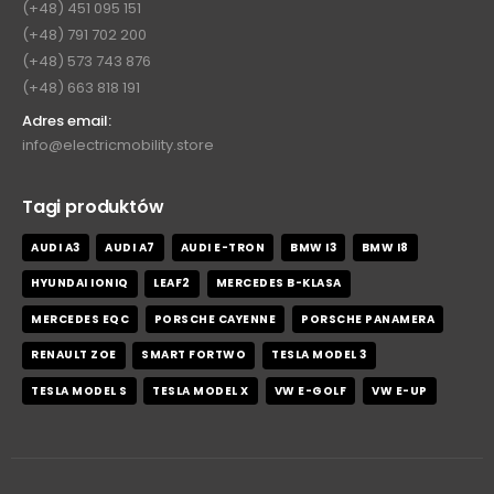
(+48) 791 702 200
(+48) 573 743 876
(+48) 663 818 191
Adres email:
info@electricmobility.store
Tagi produktów
AUDI A3
AUDI A7
AUDI E-TRON
BMW I3
BMW I8
HYUNDAI IONIQ
LEAF2
MERCEDES B-KLASA
MERCEDES EQC
PORSCHE CAYENNE
PORSCHE PANAMERA
RENAULT ZOE
SMART FORTWO
TESLA MODEL 3
TESLA MODEL S
TESLA MODEL X
VW E-GOLF
VW E-UP