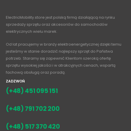
ElectricMobility.store jest polską firmą działającą na rynku
sprzedaży sprzętu oraz akcesoriów do samochodów
elektrycznych wielu marek.
Od lat pracujemy w branży elektroenergetycznej dzięki temu
jesteśmy w stanie doradzić najlepszy sprzęt do Państwa
potrzeb. Staramy się zapewnić Klientom szeroką ofertę
sprzętu wysokiej jakości i w atrakcyjnych cenach, wspartą
fachową obsługą oraz poradą.
ZADZWOŃ
(+48) 451 095 151
(+48) 791 702 200
(+48) 517 370 420