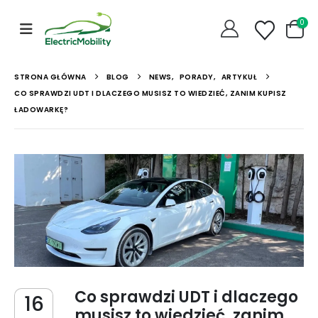
0
STRONA GŁÓWNA
BLOG
NEWS
,
PORADY
,
ARTYKUŁ
CO SPRAWDZI UDT I DLACZEGO MUSISZ TO WIEDZIEĆ, ZANIM KUPISZ
ŁADOWARKĘ?
Co sprawdzi UDT i dlaczego
16
musisz to wiedzieć, zanim