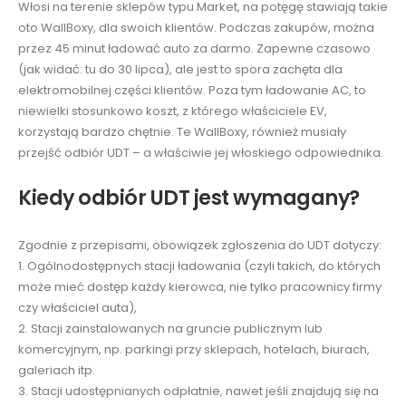
Włosi na terenie sklepów typu Market, na potęgę stawiają takie
oto WallBoxy, dla swoich klientów. Podczas zakupów, można
przez 45 minut ładować auto za darmo. Zapewne czasowo
(jak widać: tu do 30 lipca), ale jest to spora zachęta dla
elektromobilnej części klientów. Poza tym ładowanie AC, to
niewielki stosunkowo koszt, z którego właściciele EV,
korzystają bardzo chętnie. Te WallBoxy, również musiały
przejść odbiór UDT – a właściwie jej włoskiego odpowiednika.
Kiedy odbiór UDT jest wymagany?
Zgodnie z przepisami, obowiązek zgłoszenia do UDT dotyczy:
1. Ogólnodostępnych stacji ładowania (czyli takich, do których
może mieć dostęp każdy kierowca, nie tylko pracownicy firmy
czy właściciel auta),
2. Stacji zainstalowanych na gruncie publicznym lub
komercyjnym, np. parkingi przy sklepach, hotelach, biurach,
galeriach itp.
3. Stacji udostępnianych odpłatnie, nawet jeśli znajdują się na