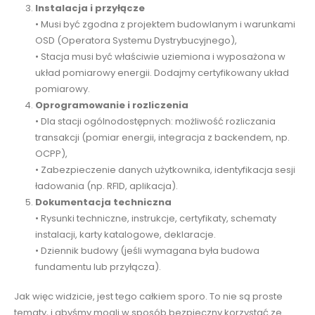
Instalacja i przyłącze
• Musi być zgodna z projektem budowlanym i warunkami
OSD (Operatora Systemu Dystrybucyjnego),
• Stacja musi być właściwie uziemiona i wyposażona w
układ pomiarowy energii. Dodajmy certyfikowany układ
pomiarowy.
Oprogramowanie i rozliczenia
• Dla stacji ogólnodostępnych: możliwość rozliczania
transakcji (pomiar energii, integracja z backendem, np.
OCPP),
• Zabezpieczenie danych użytkownika, identyfikacja sesji
ładowania (np. RFID, aplikacja).
Dokumentacja techniczna
• Rysunki techniczne, instrukcje, certyfikaty, schematy
instalacji, karty katalogowe, deklaracje.
• Dziennik budowy (jeśli wymagana była budowa
fundamentu lub przyłącza).
Jak więc widzicie, jest tego całkiem sporo. To nie są proste
tematy, i abyśmy mogli w sposób bezpieczny korzystać ze