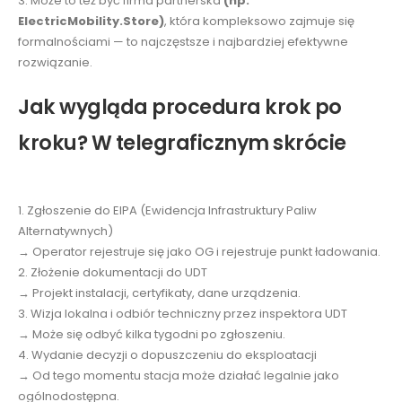
3. Może to też być firma partnerska
(np.
ElectricMobility.Store)
, która kompleksowo zajmuje się
formalnościami — to najczęstsze i najbardziej efektywne
rozwiązanie.
Jak wygląda procedura krok po
kroku? W telegraficznym skrócie
1. Zgłoszenie do EIPA (Ewidencja Infrastruktury Paliw
Alternatywnych)
→ Operator rejestruje się jako OG i rejestruje punkt ładowania.
2. Złożenie dokumentacji do UDT
→ Projekt instalacji, certyfikaty, dane urządzenia.
3. Wizja lokalna i odbiór techniczny przez inspektora UDT
→ Może się odbyć kilka tygodni po zgłoszeniu.
4. Wydanie decyzji o dopuszczeniu do eksploatacji
→ Od tego momentu stacja może działać legalnie jako
ogólnodostępna.