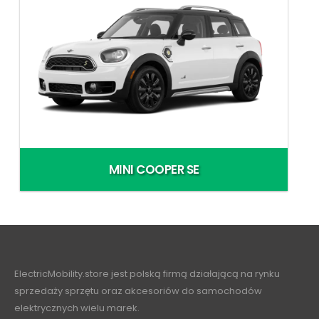
MINI COOPER SE
ElectricMobility.store jest polską firmą działającą na rynku
sprzedaży sprzętu oraz akcesoriów do samochodów
elektrycznych wielu marek.