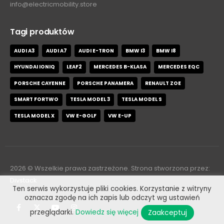
info@electricmobility.store
Tagi produktów
AUDI A3
AUDI A7
AUDI E-TRON
BMW I3
BMW I8
HYUNDAI IONIQ
LEAF2
MERCEDES B-KLASA
MERCEDES EQC
PORSCHE CAYENNE
PORSCHE PANAMERA
RENAULT ZOE
SMART FORTWO
TESLA MODEL 3
TESLA MODEL S
TESLA MODEL X
VW E-GOLF
VW E-UP
2026
© Wszelkie prawa zastrzeżone. Strona stworzona przez:
Divstack
Ten serwis wykorzystuje pliki cookies. Korzystanie z witryny
oznacza zgodę na ich zapis lub odczyt wg ustawień
Zaakceptuj
przeglądarki.
Dowiedz się więcej