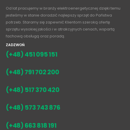
Od lat pracujemy w branży elektroenergetycznej dzięki temu
jesteśmy w stanie doradzić najlepszy sprzęt do Państwa
potrzeb. Staramy się zapewnić Klientom szeroką ofertę
sprzętu wysokiej jakości i w atrakcyjnych cenach, wspartą
fachową obsługą oraz poradą.
ZADZWOŃ
(+48) 451 095 151
(+48) 791 702 200
(+48) 517 370 420
(+48) 573 743 876
(+48) 663 818 191